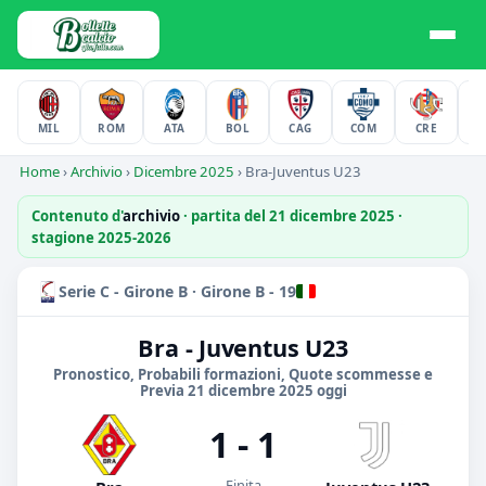
MIL
ROM
ATA
BOL
CAG
COM
CRE
F
Home
›
Archivio
›
Dicembre 2025
›
Bra-Juventus U23
Contenuto d'
archivio
· partita del 21 dicembre 2025 ·
stagione 2025-2026
Serie C - Girone B · Girone B - 19
Bra - Juventus U23
Pronostico, Probabili formazioni, Quote scommesse e
Previa 21 dicembre 2025 oggi
1 - 1
Finita