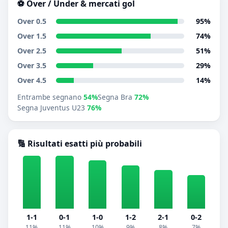
⚽ Over / Under & mercati gol
Over 0.5
95%
Over 1.5
74%
Over 2.5
51%
Over 3.5
29%
Over 4.5
14%
Entrambe segnano
54%
Segna Bra
72%
Segna Juventus U23
76%
🔢 Risultati esatti più probabili
1-1
0-1
1-0
1-2
2-1
0-2
11%
11%
10%
9%
8%
7%