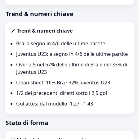
Trend & numeri chiave
📌 Trend & numeri chiave
Bra: a segno in 4/6 delle ultime partite
Juventus U23: a segno in 4/6 delle ultime partite
Over 2.5 nel 67% delle ultime di Bra e nel 33% di
Juventus U23
Clean sheet: 16% Bra · 32% Juventus U23
1/2 dei precedenti diretti sotto i 2,5 gol
Gol attesi dal modello: 1.27 - 1.43
Stato di forma