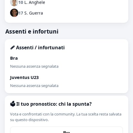
10
L. Anghele
17
S. Guerra
Assenti e infortuni
🩹 Assenti / infortunati
Bra
Nessuna assenza segnalata
Juventus U23
Nessuna assenza segnalata
🗳️ Il tuo pronostico: chi la spunta?
Vota e confrontati con la community. La tua scelta resta salvata
su questo dispositivo.
Bra