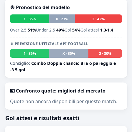
🎯 Pronostico del modello
1 · 35%
X · 23%
2 · 42%
Over 2.5
51%
Under 2.5
49%
Gol
54%
Gol attesi
1.3-1.4
📡 PREVISIONE UFFICIALE API-FOOTBALL
1 · 35%
X · 35%
2 · 30%
Consiglio:
Combo Doppia chance: Bra o pareggio e
-3.5 gol
💶 Confronto quote: migliori del mercato
Quote non ancora disponibili per questo match.
Gol attesi e risultati esatti