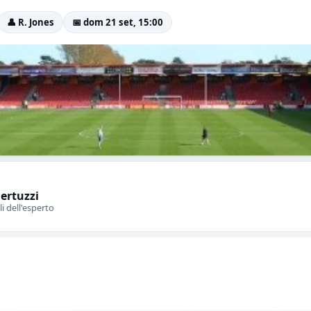
👤 R. Jones
📅 dom 21 set, 15:00
Bertuzzi
li dell'esperto