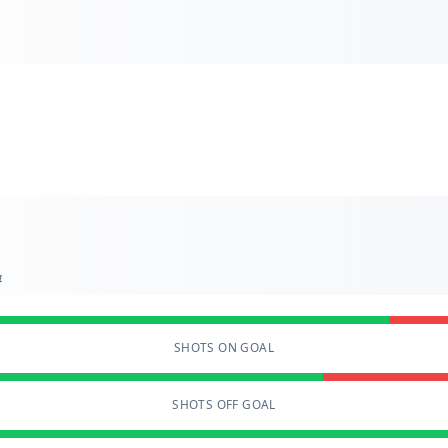
4
SHOTS ON GOAL
SHOTS OFF GOAL