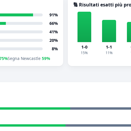
🔢 Risultati esatti più pr
91%
66%
41%
20%
1-0
1-1
8%
15%
11%
75%
Segna Newcastle
59%