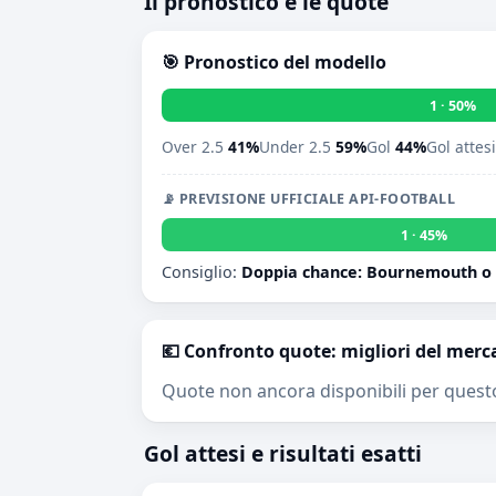
Il pronostico e le quote
🎯 Pronostico del modello
1 · 50%
Over 2.5
41%
Under 2.5
59%
Gol
44%
Gol attes
📡 PREVISIONE UFFICIALE API-FOOTBALL
1 · 45%
Consiglio:
Doppia chance: Bournemouth o
💶 Confronto quote: migliori del merc
Quote non ancora disponibili per quest
Gol attesi e risultati esatti