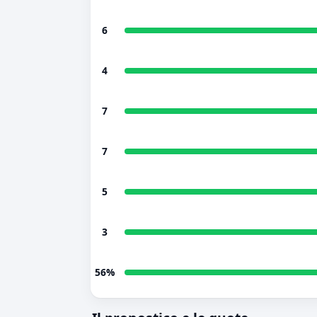
6
4
7
7
5
3
56%