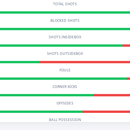
TOTAL SHOTS
BLOCKED SHOTS
SHOTS INSIDEBOX
SHOTS OUTSIDEBOX
FOULS
CORNER KICKS
OFFSIDES
BALL POSSESSION