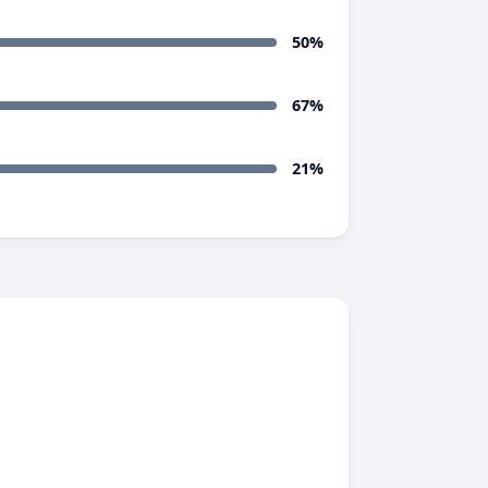
50%
67%
21%