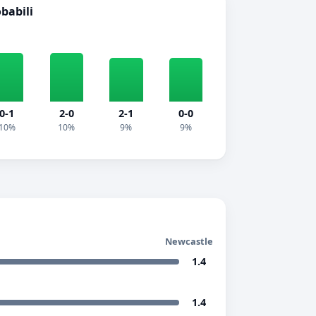
obabili
0-1
2-0
2-1
0-0
10%
10%
9%
9%
Newcastle
1.4
1.4