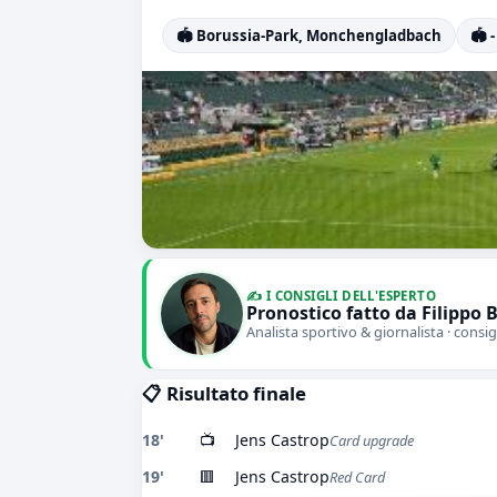
🏟️ Borussia-Park, Monchengladbach
🏟️ -
✍️ I CONSIGLI DELL'ESPERTO
Pronostico fatto da Filippo 
Analista sportivo & giornalista · consig
📋 Risultato finale
18'
📺
Jens Castrop
Card upgrade
19'
🟥
Jens Castrop
Red Card