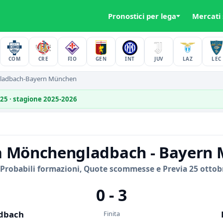
Pronostici per lega
Mercati
COM
CRE
FIO
GEN
INT
JUV
LAZ
LEC
ladbach-Bayern München
025 · stagione 2025-2026
a Mönchengladbach - Bayern
 Probabili formazioni, Quote scommesse e Previa 25 ottob
0 - 3
dbach
Finita