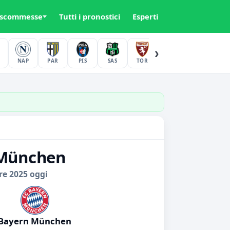
 scommesse
Tutti i pronostici
Esperti
›
NAP
PAR
PIS
SAS
TOR
UDI
VER
 München
re 2025 oggi
Bayern München