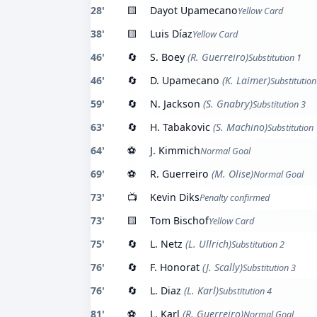
28'
🟨
Dayot Upamecano
Yellow Card
38'
🟨
Luis Díaz
Yellow Card
46'
🔄
S. Boey
(R. Guerreiro)
Substitution 1
46'
🔄
D. Upamecano
(K. Laimer)
Substitution
59'
🔄
N. Jackson
(S. Gnabry)
Substitution 3
63'
🔄
H. Tabakovic
(S. Machino)
Substitution 
64'
⚽
J. Kimmich
Normal Goal
69'
⚽
R. Guerreiro
(M. Olise)
Normal Goal
73'
📺
Kevin Diks
Penalty confirmed
73'
🟨
Tom Bischof
Yellow Card
75'
🔄
L. Netz
(L. Ullrich)
Substitution 2
76'
🔄
F. Honorat
(J. Scally)
Substitution 3
76'
🔄
L. Diaz
(L. Karl)
Substitution 4
81'
⚽
L. Karl
(R. Guerreiro)
Normal Goal