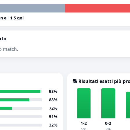
 e +1.5 gol
ato
o match.
🔢 Risultati esatti più pr
98%
88%
72%
51%
1-2
0-2
32%
9%
9%