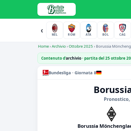
‹
MIL
ROM
ATA
BOL
CAG
Home
›
Archivio
›
Ottobre 2025
›
Borussia Möncheng
Contenuto d'
archivio
· partita del 25 ottobre 2
Bundesliga · Giornata 8
Borussi
Pronostico,
Borussia Mönchengla