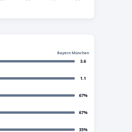
Bayern München
3.6
1.1
67%
67%
35%