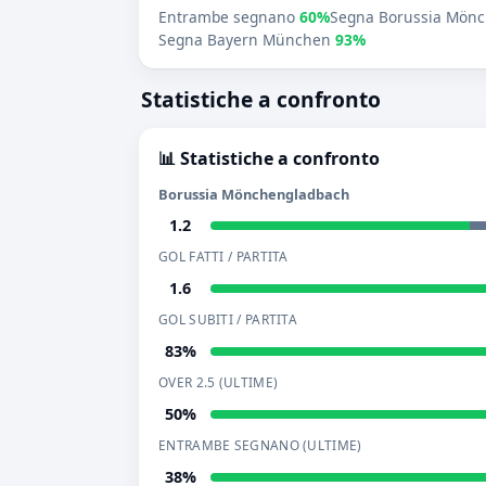
Entrambe segnano
60%
Segna Borussia Mön
Segna Bayern München
93%
Statistiche a confronto
📊 Statistiche a confronto
Borussia Mönchengladbach
1.2
GOL FATTI / PARTITA
1.6
GOL SUBITI / PARTITA
83%
OVER 2.5 (ULTIME)
50%
ENTRAMBE SEGNANO (ULTIME)
38%