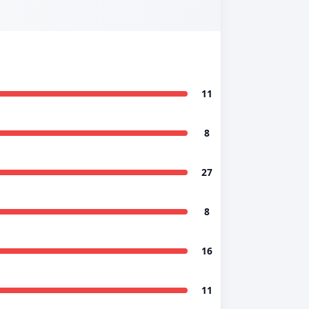
11
8
27
8
16
11