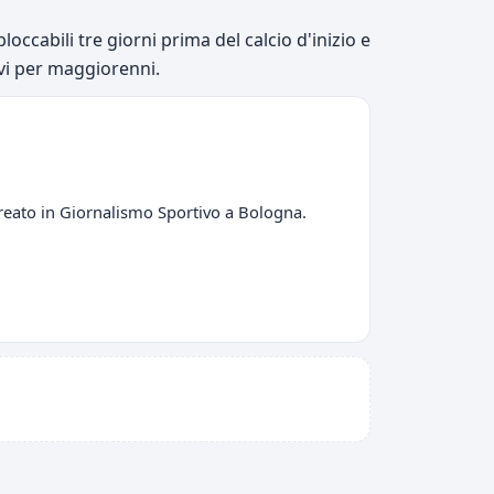
ccabili tre giorni prima del calcio d'inizio e
ivi per maggiorenni.
ureato in Giornalismo Sportivo a Bologna.