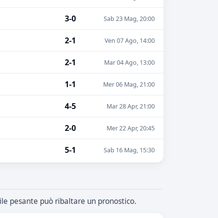
3-0
Sab 23 Mag, 20:00
2-1
Ven 07 Ago, 14:00
2-1
Mar 04 Ago, 13:00
1-1
Mer 06 Mag, 21:00
4-5
Mar 28 Apr, 21:00
2-0
Mer 22 Apr, 20:45
5-1
Sab 16 Mag, 15:30
ile pesante può ribaltare un pronostico.