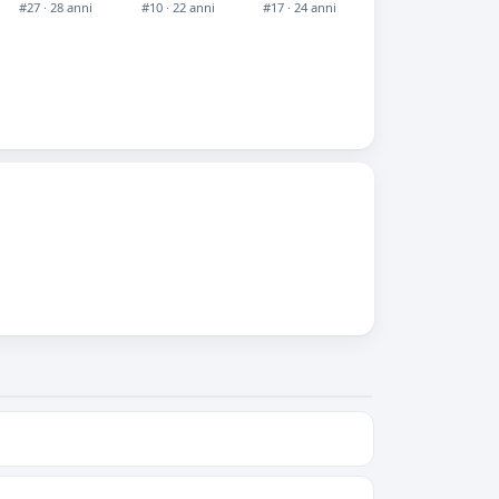
#27 · 28 anni
#10 · 22 anni
#17 · 24 anni