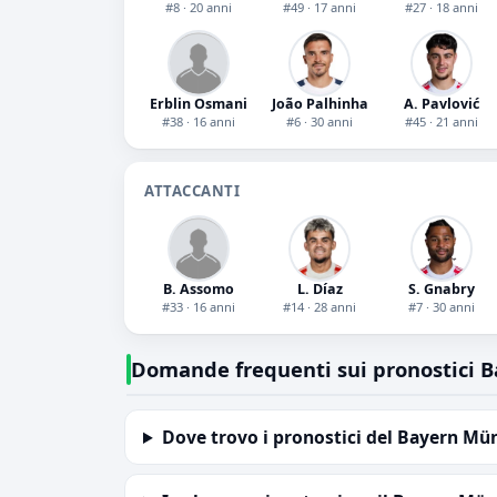
#8 · 20 anni
#49 · 17 anni
#27 · 18 anni
Erblin Osmani
João Palhinha
A. Pavlović
#38 · 16 anni
#6 · 30 anni
#45 · 21 anni
ATTACCANTI
B. Assomo
L. Díaz
S. Gnabry
#33 · 16 anni
#14 · 28 anni
#7 · 30 anni
Domande frequenti sui pronostici 
Dove trovo i pronostici del Bayern Mü