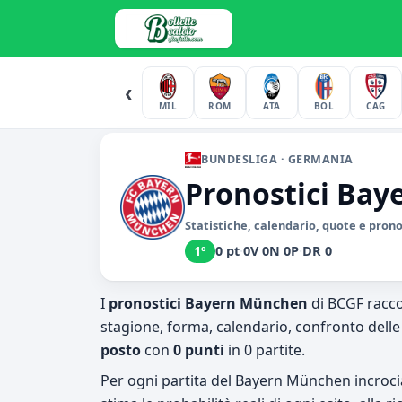
‹
MIL
ROM
ATA
BOL
CAG
BUNDESLIGA · GERMANIA
Pronostici Ba
Statistiche, calendario, quote e pron
1º
0 pt
·
0V 0N 0P
·
DR 0
I
pronostici Bayern München
di BCGF racco
stagione, forma, calendario, confronto dell
posto
con
0 punti
in 0 partite.
Per ogni partita del Bayern München incrociam