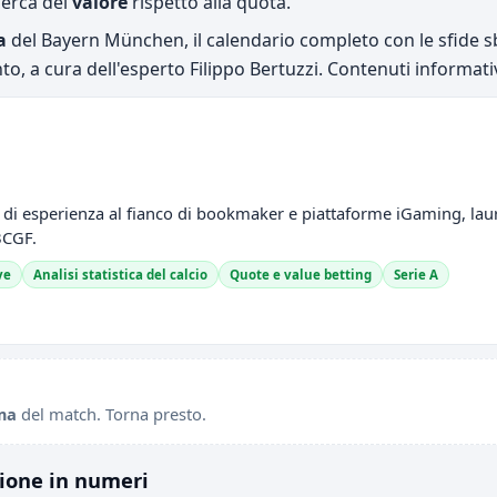
icerca del
valore
rispetto alla quota.
a
del Bayern München, il calendario completo con le sfide sblo
nto, a cura dell'esperto Filippo Bertuzzi. Contenuti informat
ni di esperienza al fianco di bookmaker e piattaforme iGaming, la
 BCGF.
ve
Analisi statistica del calcio
Quote e value betting
Serie A
ima
del match. Torna presto.
gione in numeri