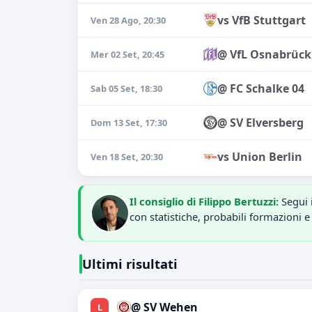
vs VfB Stuttgart
Ven 28 Ago, 20:30
@ VfL Osnabrück
Mer 02 Set, 20:45
@ FC Schalke 04
Sab 05 Set, 18:30
@ SV Elversberg
Dom 13 Set, 17:30
vs Union Berlin
Ven 18 Set, 20:30
Il consiglio di Filippo Bertuzzi:
Segui 
con statistiche, probabili formazioni e
Ultimi risultati
@ SV Wehen
L