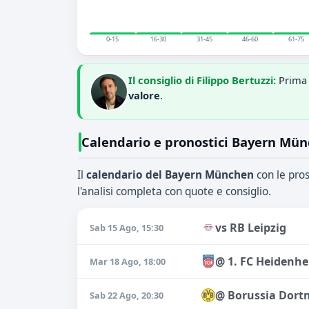
0-15
16-30
31-45
46-60
61-75
Il consiglio di Filippo Bertuzzi:
Prima 
valore
.
Calendario e pronostici Bayern Mü
Il
calendario del Bayern München
con le pros
l'analisi completa con quote e consiglio.
vs RB Leipzig
Sab 15 Ago, 15:30
@ 1. FC Heidenh
Mar 18 Ago, 18:00
@ Borussia Dor
Sab 22 Ago, 20:30