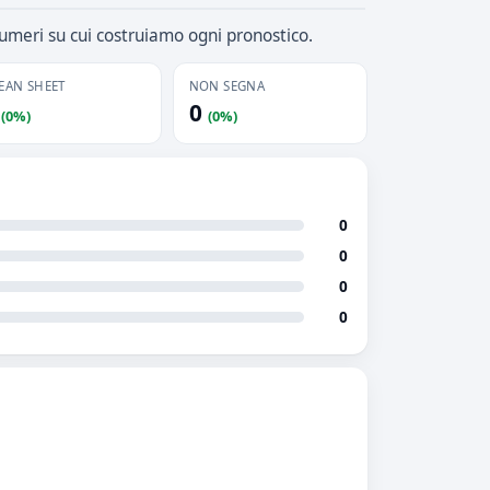
 numeri su cui costruiamo ogni pronostico.
EAN SHEET
NON SEGNA
0
0
(0%)
(0%)
0
0
0
0