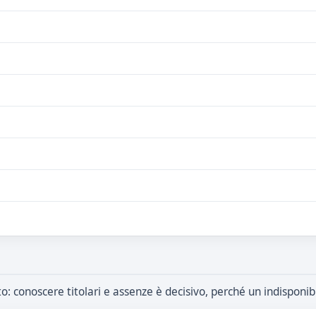
o: conoscere titolari e assenze è decisivo, perché un indisponib