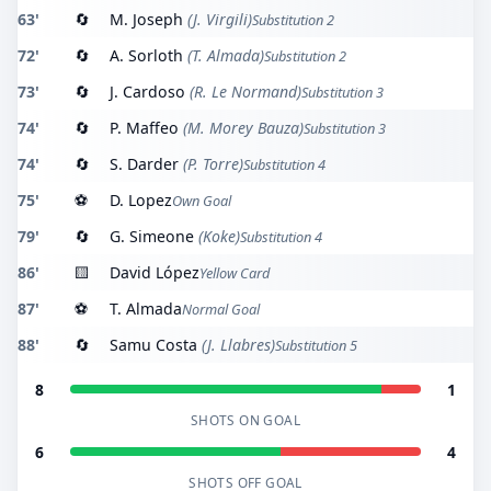
63'
🔄
M. Joseph
(J. Virgili)
Substitution 2
72'
🔄
A. Sorloth
(T. Almada)
Substitution 2
73'
🔄
J. Cardoso
(R. Le Normand)
Substitution 3
74'
🔄
P. Maffeo
(M. Morey Bauza)
Substitution 3
74'
🔄
S. Darder
(P. Torre)
Substitution 4
75'
⚽
D. Lopez
Own Goal
79'
🔄
G. Simeone
(Koke)
Substitution 4
86'
🟨
David López
Yellow Card
87'
⚽
T. Almada
Normal Goal
88'
🔄
Samu Costa
(J. Llabres)
Substitution 5
8
1
SHOTS ON GOAL
6
4
SHOTS OFF GOAL