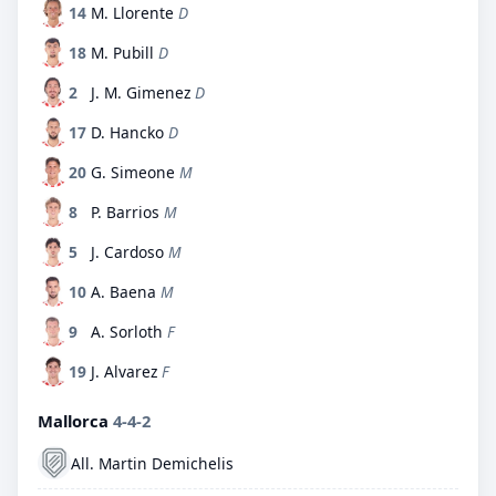
14
M. Llorente
D
18
M. Pubill
D
2
J. M. Gimenez
D
17
D. Hancko
D
20
G. Simeone
M
8
P. Barrios
M
5
J. Cardoso
M
10
A. Baena
M
9
A. Sorloth
F
19
J. Alvarez
F
Mallorca
4-4-2
All. Martin Demichelis