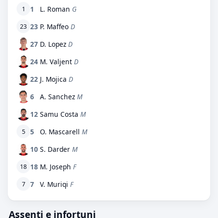
1
L. Roman
G
1
23
P. Maffeo
D
23
27
D. Lopez
D
24
M. Valjent
D
22
J. Mojica
D
6
A. Sanchez
M
12
Samu Costa
M
5
O. Mascarell
M
5
10
S. Darder
M
18
M. Joseph
F
18
7
V. Muriqi
F
7
Assenti e infortuni