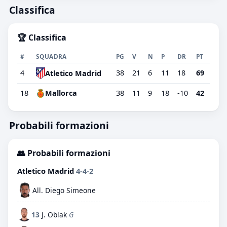
Classifica
🏆 Classifica
#
SQUADRA
PG
V
N
P
DR
PT
4
38
21
6
11
18
69
Atletico Madrid
18
Mallorca
38
11
9
18
-10
42
Probabili formazioni
👥 Probabili formazioni
Atletico Madrid
4-4-2
All. Diego Simeone
13
J. Oblak
G