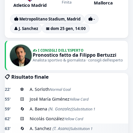
Finita
Mallorca
Atletico Madrid
🏟️ Metropolitano Stadium, Madrid
🏟️ -
👤 J. Sanchez
📅 dom 25 gen, 14:00
✍️ I CONSIGLI DELL'ESPERTO
Pronostico fatto da Filippo Bertuzzi
Analista sportivo & giornalista · consigli dell'esperto
📋 Risultato finale
22'
⚽
A. Sorloth
Normal Goal
55'
🟨
José María Giménez
Yellow Card
59'
🔄
A. Baena
(N. Gonzalez)
Substitution 1
62'
🟨
Nicolás González
Yellow Card
63'
🔄
A. Sanchez
(T. Asano)
Substitution 1