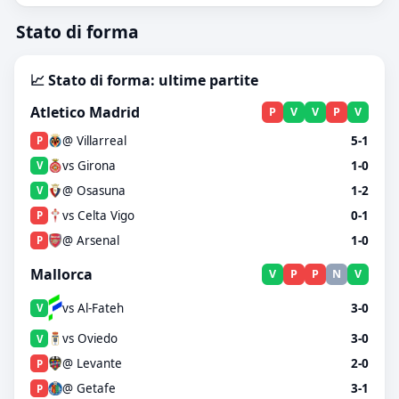
Stato di forma
📈 Stato di forma: ultime partite
Atletico Madrid
P
V
V
P
V
@ Villarreal
5-1
P
vs Girona
1-0
V
@ Osasuna
1-2
V
vs Celta Vigo
0-1
P
@ Arsenal
1-0
P
Mallorca
V
P
P
N
V
vs Al-Fateh
3-0
V
vs Oviedo
3-0
V
@ Levante
2-0
P
@ Getafe
3-1
P