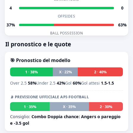
4
0
OFFSIDES
37%
63%
BALL POSSESSION
Il pronostico e le quote
🎯 Pronostico del modello
1 · 38%
X · 22%
2 · 40%
Over 2.5
58%
Under 2.5
42%
Gol
60%
Gol attesi
1.5-1.5
📡 PREVISIONE UFFICIALE API-FOOTBALL
1 · 35%
X · 35%
2 · 30%
Consiglio:
Combo Doppia chance: Angers o pareggio
e -3.5 gol