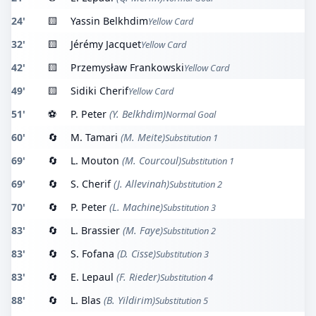
24'
🟨
Yassin Belkhdim
Yellow Card
32'
🟨
Jérémy Jacquet
Yellow Card
42'
🟨
Przemysław Frankowski
Yellow Card
49'
🟨
Sidiki Cherif
Yellow Card
51'
⚽
P. Peter
(Y. Belkhdim)
Normal Goal
60'
🔄
M. Tamari
(M. Meite)
Substitution 1
69'
🔄
L. Mouton
(M. Courcoul)
Substitution 1
69'
🔄
S. Cherif
(J. Allevinah)
Substitution 2
70'
🔄
P. Peter
(L. Machine)
Substitution 3
83'
🔄
L. Brassier
(M. Faye)
Substitution 2
83'
🔄
S. Fofana
(D. Cisse)
Substitution 3
83'
🔄
E. Lepaul
(F. Rieder)
Substitution 4
88'
🔄
L. Blas
(B. Yildirim)
Substitution 5