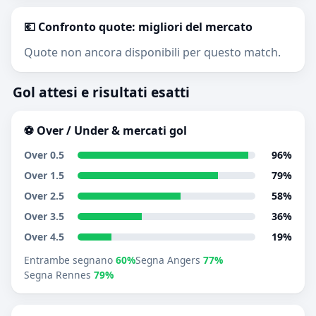
💶 Confronto quote: migliori del mercato
Quote non ancora disponibili per questo match.
Gol attesi e risultati esatti
⚽ Over / Under & mercati gol
Over 0.5
96%
Over 1.5
79%
Over 2.5
58%
Over 3.5
36%
Over 4.5
19%
Entrambe segnano
60%
Segna Angers
77%
Segna Rennes
79%