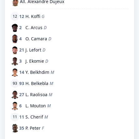
All. Alexandre Dujeux
12
H. Koffi
G
12
2
C. Arcus
D
4
O. Camara
D
21
J. Lefort
D
3
J. Ekomie
D
14
Y. Belkhdim
M
93
H. Belkebla
M
93
27
L. Raolisoa
M
6
L. Mouton
M
11
S. Cherif
M
11
35
P. Peter
F