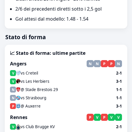
2/6 dei precedenti diretti sotto i 2,5 gol
Gol attesi dal modello: 1.48 - 1.54
Stato di forma
📈 Stato di forma: ultime partite
Angers
N
N
P
P
N
vs Creteil
2-1
V
vs Les Herbiers
3-1
V
@ Stade Brestois 29
1-1
N
vs Strasbourg
1-1
N
@ Auxerre
3-1
P
Rennes
P
V
P
V
V
vs Club Brugge KV
2-1
V