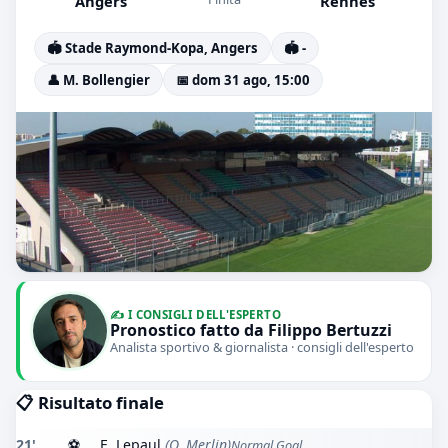
Angers
Rennes
🏟️ Stade Raymond-Kopa, Angers
🏟️ -
👤 M. Bollengier
📅 dom 31 ago, 15:00
✍️ I CONSIGLI DELL'ESPERTO
Pronostico fatto da Filippo Bertuzzi
Analista sportivo & giornalista · consigli dell'esperto
📋 Risultato finale
21'
⚽
E. Lepaul
(Q. Merlin)
Normal Goal