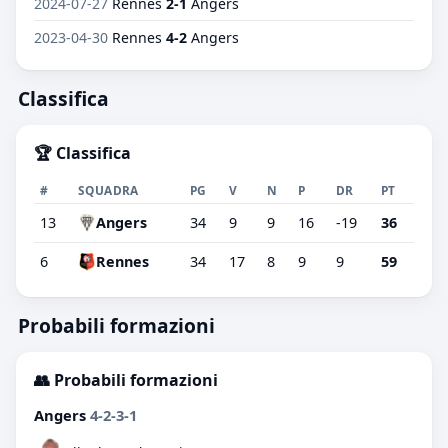
2024-07-27
Rennes
2-1
Angers
2023-04-30
Rennes
4-2
Angers
Classifica
🏆 Classifica
#
SQUADRA
PG
V
N
P
DR
PT
13
Angers
34
9
9
16
-19
36
6
Rennes
34
17
8
9
9
59
Probabili formazioni
👥 Probabili formazioni
Angers
4-2-3-1