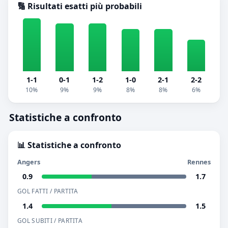
🔢 Risultati esatti più probabili
1-1
0-1
1-2
1-0
2-1
2-2
10%
9%
9%
8%
8%
6%
Statistiche a confronto
📊 Statistiche a confronto
Angers
Rennes
0.9
1.7
GOL FATTI / PARTITA
1.4
1.5
GOL SUBITI / PARTITA