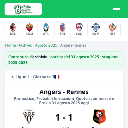
MIL
ROM
ATA
BOL
CAG
COM
CRE
F
Home
›
Archivio
›
Agosto 2025
›
Angers-Rennes
Contenuto d'
archivio
· partita del 31 agosto 2025 · stagione
2025-2026
Ligue 1 · Giornata 3
Angers - Rennes
Pronostico, Probabili formazioni, Quote scommesse e
Previa 31 agosto 2025 oggi
1 - 1
Finita