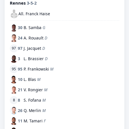
Rennes
3-5-2
All. Franck Haise
30
B. Samba
G
24
A. Rouault
D
97
J. Jacquet
D
97
3
L. Brassier
D
95
P. Frankowski
M
95
10
L. Blas
M
21
V. Rongier
M
8
S. Fofana
M
8
26
Q. Merlin
M
11
M. Tamari
F