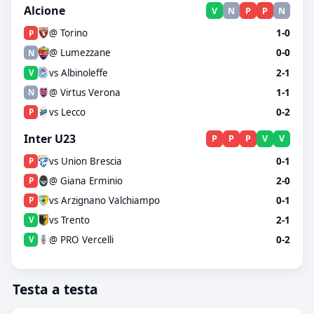
Alcione
V
N
P
P
N
@ Torino
1-0
P
@ Lumezzane
0-0
N
vs Albinoleffe
2-1
V
@ Virtus Verona
1-1
N
vs Lecco
0-2
P
Inter U23
P
P
P
V
V
vs Union Brescia
0-1
P
@ Giana Erminio
2-0
P
vs Arzignano Valchiampo
0-1
P
vs Trento
2-1
V
@ PRO Vercelli
0-2
V
Testa a testa