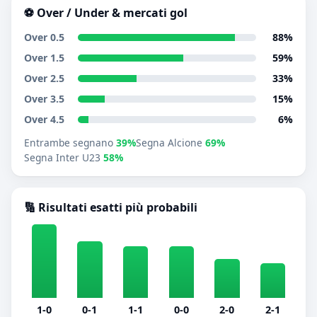
⚽ Over / Under & mercati gol
Over 0.5
88%
Over 1.5
59%
Over 2.5
33%
Over 3.5
15%
Over 4.5
6%
Entrambe segnano
39%
Segna Alcione
69%
Segna Inter U23
58%
🔢 Risultati esatti più probabili
1-0
0-1
1-1
0-0
2-0
2-1