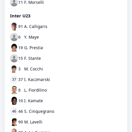
11
F. Morselli
Inter U23
91
A. Calligaris
6
Y. Maye
19
G. Prestia
15
F. Stante
3
M. Cocchi
37
I. Kaczmarski
37
8
L. Fiordilino
10
I. Kamate
46
S. Cinquegrano
46
90
M. Lavelli