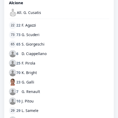
Alcione
All. G. Cusatis
22
F. Agazzi
22
73
G. Scuderi
73
65
S. Giorgeschi
65
6
D. Ciappellano
25
F. Pirola
70
K. Bright
23
G. Galli
7
G. Renault
10
J. Pitou
29
L. Samele
29