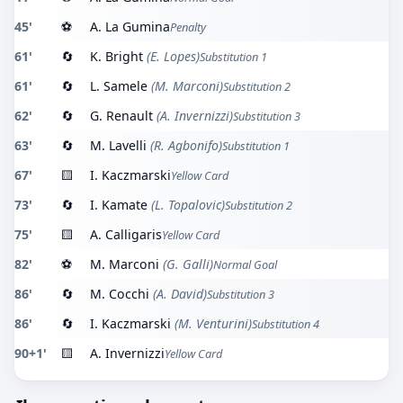
45'
⚽
A. La Gumina
Penalty
61'
🔄
K. Bright
(E. Lopes)
Substitution 1
61'
🔄
L. Samele
(M. Marconi)
Substitution 2
62'
🔄
G. Renault
(A. Invernizzi)
Substitution 3
63'
🔄
M. Lavelli
(R. Agbonifo)
Substitution 1
67'
🟨
I. Kaczmarski
Yellow Card
73'
🔄
I. Kamate
(L. Topalovic)
Substitution 2
75'
🟨
A. Calligaris
Yellow Card
82'
⚽
M. Marconi
(G. Galli)
Normal Goal
86'
🔄
M. Cocchi
(A. David)
Substitution 3
86'
🔄
I. Kaczmarski
(M. Venturini)
Substitution 4
90+1'
🟨
A. Invernizzi
Yellow Card