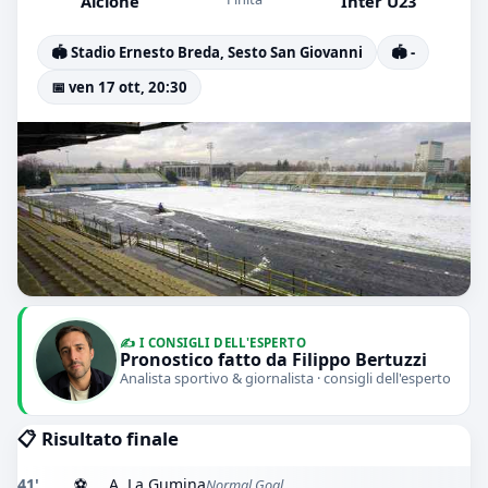
Alcione
Inter U23
🏟️ Stadio Ernesto Breda, Sesto San Giovanni
🏟️ -
📅 ven 17 ott, 20:30
✍️ I CONSIGLI DELL'ESPERTO
Pronostico fatto da Filippo Bertuzzi
Analista sportivo & giornalista · consigli dell'esperto
📋 Risultato finale
41'
⚽
A. La Gumina
Normal Goal