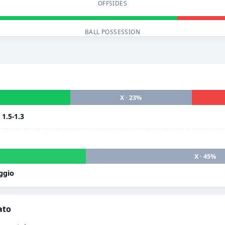
OFFSIDES
BALL POSSESSION
X · 23%
i
1.5-1.3
X · 45%
ggio
ato