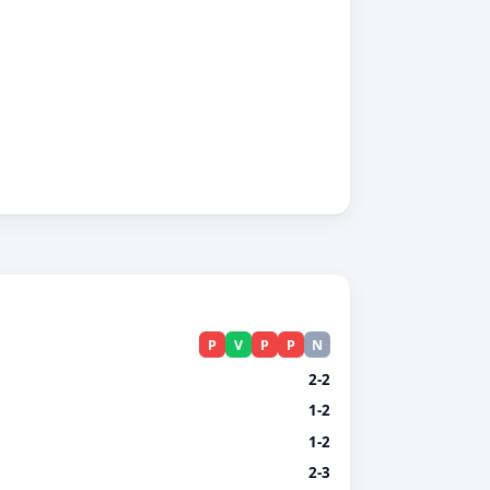
P
V
P
P
N
2-2
1-2
1-2
2-3