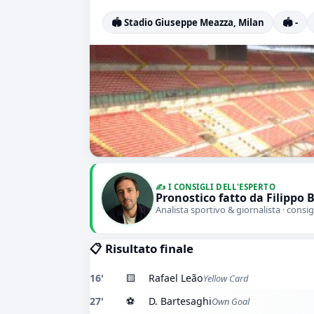
🏟️ Stadio Giuseppe Meazza, Milan
🏟️ -
✍️ I CONSIGLI DELL'ESPERTO
Pronostico fatto da Filippo 
Analista sportivo & giornalista · consig
📋 Risultato finale
16'
🟨
Rafael Leão
Yellow Card
27'
⚽
D. Bartesaghi
Own Goal