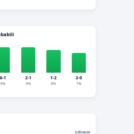
obabili
0-1
2-1
1-2
2-0
9%
9%
8%
7%
Udinese