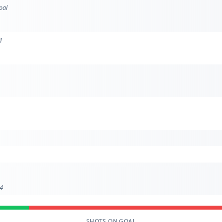
oal
1
 4
SHOTS ON GOAL