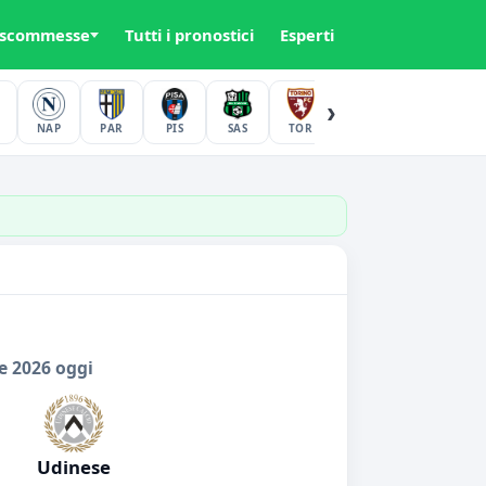
 scommesse
Tutti i pronostici
Esperti
›
NAP
PAR
PIS
SAS
TOR
UDI
VER
e 2026 oggi
Udinese