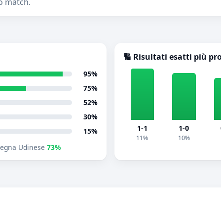
o match.
🔢 Risultati esatti più pr
95%
75%
52%
30%
1-1
1-0
15%
11%
10%
egna Udinese
73%