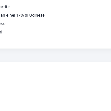
artite
ilan e nel 17% di Udinese
ese
ol