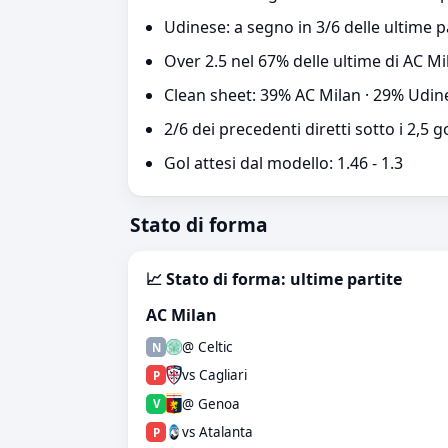
Udinese: a segno in 3/6 delle ultime p
Over 2.5 nel 67% delle ultime di AC M
Clean sheet: 39% AC Milan · 29% Udin
2/6 dei precedenti diretti sotto i 2,5 g
Gol attesi dal modello: 1.46 - 1.3
Stato di forma
📈 Stato di forma: ultime partite
AC Milan
@ Celtic
N
vs Cagliari
P
@ Genoa
V
vs Atalanta
P