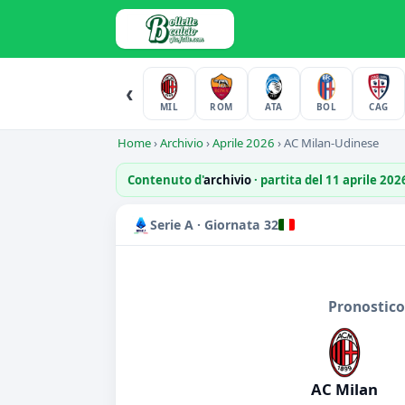
‹
MIL
ROM
ATA
BOL
CAG
Home
›
Archivio
›
Aprile 2026
›
AC Milan-Udinese
Contenuto d'
archivio
· partita del 11 aprile 20
Serie A · Giornata 32
Pronostico
AC Milan