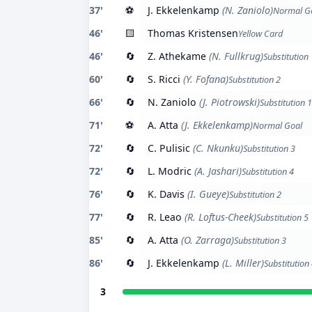
37'
⚽
J. Ekkelenkamp
(N. Zaniolo)
Normal G
46'
🟨
Thomas Kristensen
Yellow Card
46'
🔄
Z. Athekame
(N. Fullkrug)
Substitution 
60'
🔄
S. Ricci
(Y. Fofana)
Substitution 2
66'
🔄
N. Zaniolo
(J. Piotrowski)
Substitution 1
71'
⚽
A. Atta
(J. Ekkelenkamp)
Normal Goal
72'
🔄
C. Pulisic
(C. Nkunku)
Substitution 3
72'
🔄
L. Modric
(A. Jashari)
Substitution 4
76'
🔄
K. Davis
(I. Gueye)
Substitution 2
77'
🔄
R. Leao
(R. Loftus-Cheek)
Substitution 5
85'
🔄
A. Atta
(O. Zarraga)
Substitution 3
86'
🔄
J. Ekkelenkamp
(L. Miller)
Substitution
3