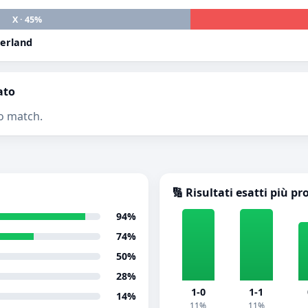
X · 45%
derland
ato
o match.
🔢 Risultati esatti più pr
94%
74%
50%
28%
1-0
1-1
14%
11%
11%