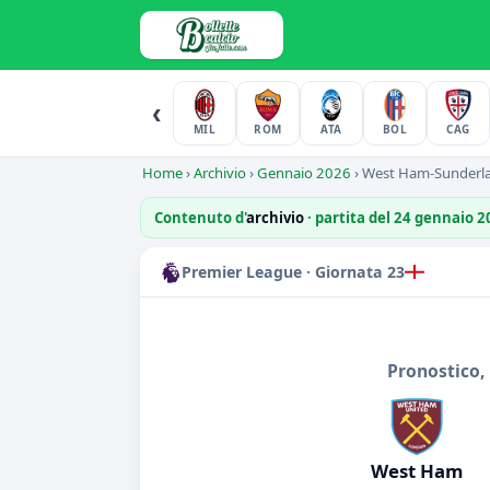
‹
MIL
ROM
ATA
BOL
CAG
Home
›
Archivio
›
Gennaio 2026
›
West Ham-Sunderl
Contenuto d'
archivio
· partita del 24 gennaio 
Premier League · Giornata 23
Pronostico,
West Ham