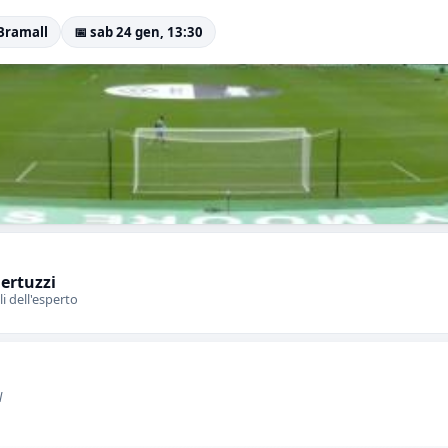
 Bramall
📅 sab 24 gen, 13:30
Bertuzzi
li dell'esperto
l