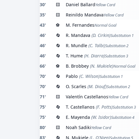
30'
🟨
Daniel Ballard
Yellow Card
35'
🟨
Reinildo Mandava
Yellow Card
43'
⚽
M. Fernandes
Normal Goal
46'
🔄
R. Mandava
(D. Cirkin)
Substitution 1
46'
🔄
R. Mundle
(C. Talbi)
Substitution 2
46'
🔄
T. Hume
(H. Diarra)
Substitution 3
66'
⚽
B. Brobbey
(N. Mukiele)
Normal Goal
70'
🔄
Pablo
(C. Wilson)
Substitution 1
70'
🔄
O. Scarles
(M. Diouf)
Substitution 2
71'
🟨
Valentín Castellanos
Yellow Card
75'
🔄
T. Castellanos
(F. Potts)
Substitution 3
75'
🔄
E. Mayenda
(W. Isidor)
Substitution 4
80'
🟨
Noah Sadiki
Yellow Card
83'
🔄
N. Mukiele
(L. O'Nien)
Substitution 5