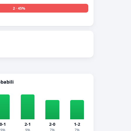
2 · 45%
obabili
0-1
2-1
2-0
1-2
9%
9%
7%
7%