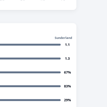
Sunderland
1.1
1.3
67%
83%
29%