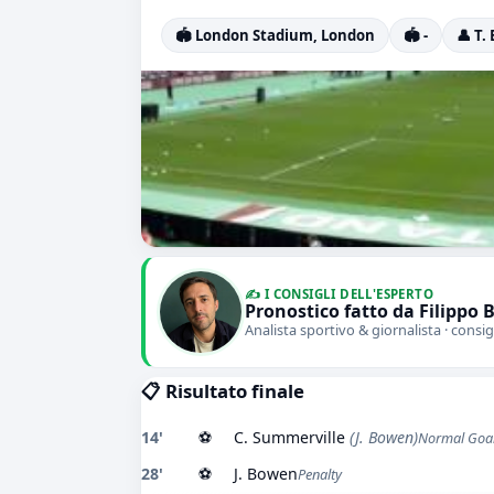
🏟️ London Stadium, London
🏟️ -
👤 T.
✍️ I CONSIGLI DELL'ESPERTO
Pronostico fatto da Filippo 
Analista sportivo & giornalista · consig
📋 Risultato finale
14'
⚽
C. Summerville
(J. Bowen)
Normal Goa
28'
⚽
J. Bowen
Penalty