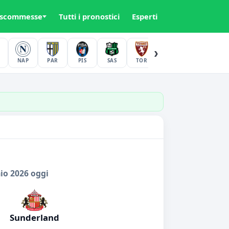
 scommesse
Tutti i pronostici
Esperti
›
NAP
PAR
PIS
SAS
TOR
UDI
VER
io 2026 oggi
Sunderland