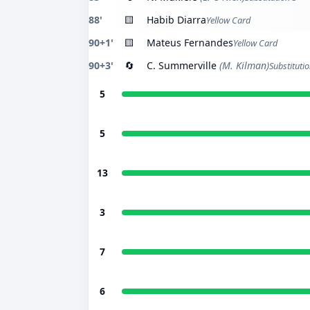
88'
🟨
Habib Diarra
Yellow Card
90+1'
🟨
Mateus Fernandes
Yellow Card
90+3'
🔄
C. Summerville
(M. Kilman)
Substitutio
5
5
13
3
7
6