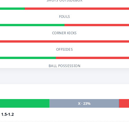
SHOTS OUTSIDEBOX
FOULS
CORNER KICKS
OFFSIDES
BALL POSSESSION
X · 23%
i
1.5-1.2