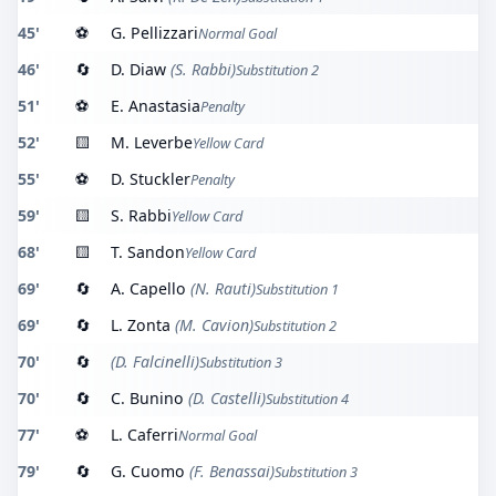
45'
⚽
G. Pellizzari
Normal Goal
46'
🔄
D. Diaw
(S. Rabbi)
Substitution 2
51'
⚽
E. Anastasia
Penalty
52'
🟨
M. Leverbe
Yellow Card
55'
⚽
D. Stuckler
Penalty
59'
🟨
S. Rabbi
Yellow Card
68'
🟨
T. Sandon
Yellow Card
69'
🔄
A. Capello
(N. Rauti)
Substitution 1
69'
🔄
L. Zonta
(M. Cavion)
Substitution 2
70'
🔄
(D. Falcinelli)
Substitution 3
70'
🔄
C. Bunino
(D. Castelli)
Substitution 4
77'
⚽
L. Caferri
Normal Goal
79'
🔄
G. Cuomo
(F. Benassai)
Substitution 3