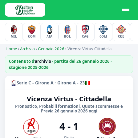
MIL
ROM
ATA
BOL
CAG
COM
CRE
F
Home
›
Archivio
›
Gennaio 2026
›
Vicenza Virtus-Cittadella
Contenuto d'
archivio
· partita del 26 gennaio 2026 ·
stagione 2025-2026
Serie C - Girone A · Girone A - 23
Vicenza Virtus - Cittadella
Pronostico, Probabili formazioni, Quote scommesse e
Previa 26 gennaio 2026 oggi
4 - 1
Finita