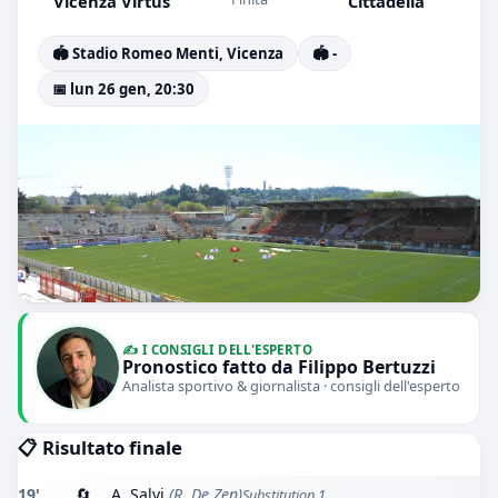
Vicenza Virtus
Cittadella
🏟️ Stadio Romeo Menti, Vicenza
🏟️ -
📅 lun 26 gen, 20:30
✍️ I CONSIGLI DELL'ESPERTO
Pronostico fatto da Filippo Bertuzzi
Analista sportivo & giornalista · consigli dell'esperto
📋 Risultato finale
19'
🔄
A. Salvi
(R. De Zen)
Substitution 1