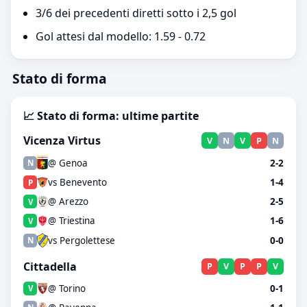
3/6 dei precedenti diretti sotto i 2,5 gol
Gol attesi dal modello: 1.59 - 0.72
Stato di forma
📈 Stato di forma: ultime partite
Vicenza Virtus
V
N
V
P
N
@ Genoa
2-2
N
vs Benevento
1-4
P
@ Arezzo
2-5
V
@ Triestina
1-6
V
vs Pergolettese
0-0
N
Cittadella
P
V
P
P
V
@ Torino
0-1
V