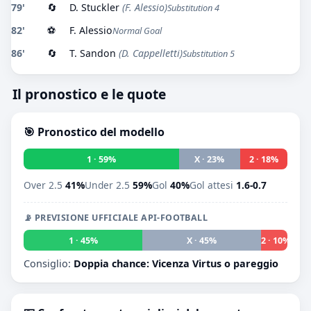
79'
🔄
D. Stuckler
(F. Alessio)
Substitution 4
82'
⚽
F. Alessio
Normal Goal
86'
🔄
T. Sandon
(D. Cappelletti)
Substitution 5
Il pronostico e le quote
🎯 Pronostico del modello
1 · 59%
X · 23%
2 · 18%
Over 2.5
41%
Under 2.5
59%
Gol
40%
Gol attesi
1.6-0.7
📡 PREVISIONE UFFICIALE API-FOOTBALL
1 · 45%
X · 45%
2 · 10%
Consiglio:
Doppia chance: Vicenza Virtus o pareggio