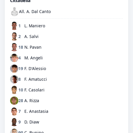
Cittadella
All. A. Dal Canto
1
L. Maniero
2
A. Salvi
18
N. Pavan
4
M. Angeli
19
F. D'Alessio
8
F. Amatucci
10
F. Casolari
28
A. Rizza
7
E. Anastasia
9
D. Diaw
90
C. Bunino