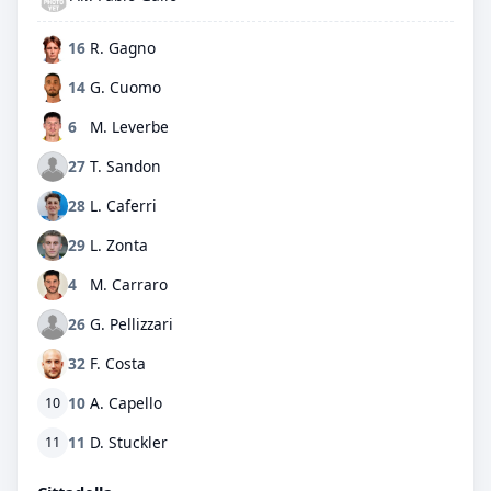
16
R. Gagno
14
G. Cuomo
6
M. Leverbe
27
T. Sandon
28
L. Caferri
29
L. Zonta
4
M. Carraro
26
G. Pellizzari
32
F. Costa
10
A. Capello
10
11
D. Stuckler
11