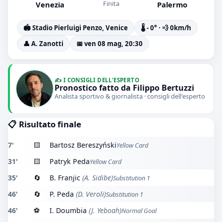
Finita
Venezia
Palermo
🏟️ Stadio Pierluigi Penzo, Venice
🌡️ - 0° · 💨 0km/h
👤 A. Zanotti
📅 ven 08 mag, 20:30
✍️ I CONSIGLI DELL'ESPERTO
Pronostico fatto da Filippo Bertuzzi
Analista sportivo & giornalista · consigli dell'esperto
📋 Risultato finale
7'
🟨
Bartosz Bereszyński
Yellow Card
31'
🟨
Patryk Peda
Yellow Card
35'
🔄
B. Franjic
(A. Sidibe)
Substitution 1
46'
🔄
P. Peda
(D. Veroli)
Substitution 1
46'
⚽
I. Doumbia
(J. Yeboah)
Normal Goal