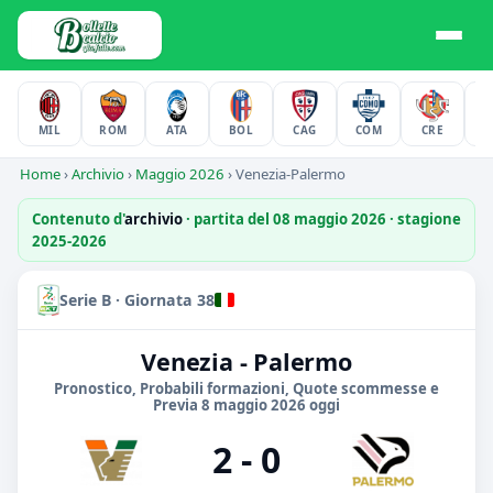
MIL
ROM
ATA
BOL
CAG
COM
CRE
F
Home
›
Archivio
›
Maggio 2026
›
Venezia-Palermo
Contenuto d'
archivio
· partita del 08 maggio 2026 · stagione
2025-2026
Serie B · Giornata 38
Venezia - Palermo
Pronostico, Probabili formazioni, Quote scommesse e
Previa 8 maggio 2026 oggi
2 - 0