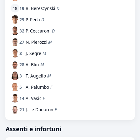
19
B. Bereszynski
D
19
29
P. Peda
D
32
P. Ceccaroni
D
27
N. Pierozzi
M
8
J. Segre
M
28
A. Blin
M
3
T. Augello
M
5
A. Palumbo
F
14
A. Vasic
F
21
J. Le Douaron
F
Assenti e infortuni