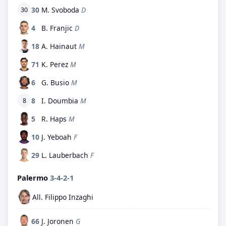
30
M. Svoboda
D
30
4
B. Franjic
D
18
A. Hainaut
M
71
K. Perez
M
6
G. Busio
M
8
I. Doumbia
M
8
5
R. Haps
M
10
J. Yeboah
F
29
L. Lauberbach
F
Palermo
3-4-2-1
All. Filippo Inzaghi
66
J. Joronen
G