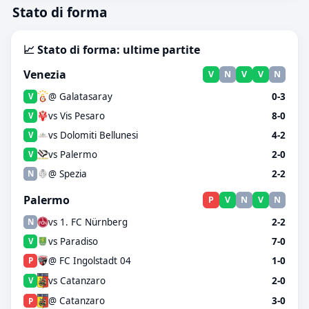
Stato di forma
📈 Stato di forma: ultime partite
Venezia
V
N
V
V
N
@ Galatasaray
0-3
V
vs Vis Pesaro
8-0
V
vs Dolomiti Bellunesi
4-2
V
vs Palermo
2-0
V
@ Spezia
2-2
N
Palermo
P
V
N
V
N
vs 1. FC Nürnberg
2-2
N
vs Paradiso
7-0
V
@ FC Ingolstadt 04
1-0
P
vs Catanzaro
2-0
V
@ Catanzaro
3-0
P