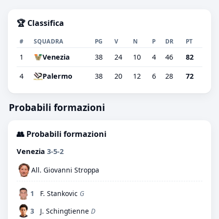
🏆 Classifica
#
SQUADRA
PG
V
N
P
DR
PT
1
Venezia
38
24
10
4
46
82
4
Palermo
38
20
12
6
28
72
Probabili formazioni
👥 Probabili formazioni
Venezia
3-5-2
All. Giovanni Stroppa
1
F. Stankovic
G
3
J. Schingtienne
D