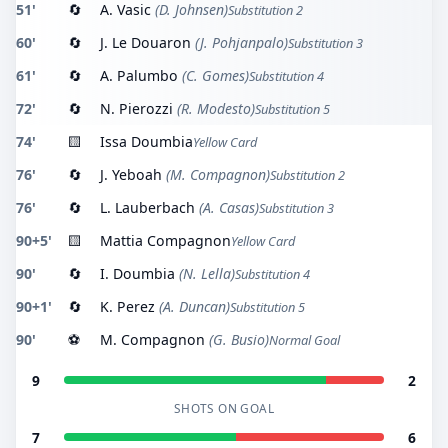
51'
🔄
A. Vasic
(D. Johnsen)
Substitution 2
60'
🔄
J. Le Douaron
(J. Pohjanpalo)
Substitution 3
61'
🔄
A. Palumbo
(C. Gomes)
Substitution 4
72'
🔄
N. Pierozzi
(R. Modesto)
Substitution 5
74'
🟨
Issa Doumbia
Yellow Card
76'
🔄
J. Yeboah
(M. Compagnon)
Substitution 2
76'
🔄
L. Lauberbach
(A. Casas)
Substitution 3
90+5'
🟨
Mattia Compagnon
Yellow Card
90'
🔄
I. Doumbia
(N. Lella)
Substitution 4
90+1'
🔄
K. Perez
(A. Duncan)
Substitution 5
90'
⚽
M. Compagnon
(G. Busio)
Normal Goal
9
2
SHOTS ON GOAL
7
6