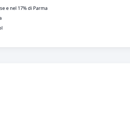
ese e nel 17% di Parma
a
ol