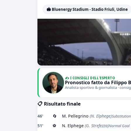
🏟️ Bluenergy Stadium - Stadio Friuli, Udine
✍️ I CONSIGLI DELL'ESPERTO
Pronostico fatto da Filippo 
Analista sportivo & giornalista · consig
📋 Risultato finale
46'
🔄
M. Pellegrino
(N. Elphege)
Substitution
51'
⚽
N. Elphege
(G. Strefezza)
Normal Goal