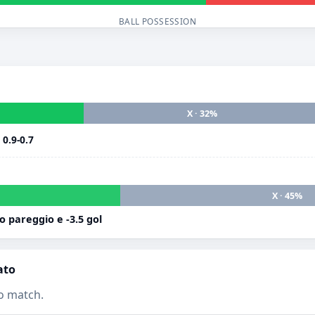
BALL POSSESSION
X · 32%
i
0.9-0.7
X · 45%
 pareggio e -3.5 gol
ato
o match.