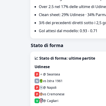
Over 2.5 nel 17% delle ultime di Udin
Clean sheet: 29% Udinese · 34% Parm
3/6 dei precedenti diretti sotto i 2,5 g
Gol attesi dal modello: 0.93 - 0.71
Stato di forma
📈 Stato di forma: ultime partite
Udinese
@ Swansea
P
vs Istra 1961
N
@ Napoli
P
vs Cremonese
P
@ Cagliari
V