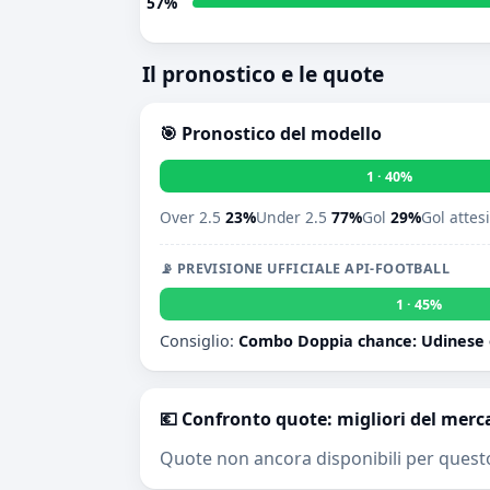
57%
Il pronostico e le quote
🎯 Pronostico del modello
1 · 40%
Over 2.5
23%
Under 2.5
77%
Gol
29%
Gol attes
📡 PREVISIONE UFFICIALE API-FOOTBALL
1 · 45%
Consiglio:
Combo Doppia chance: Udinese o
💶 Confronto quote: migliori del merc
Quote non ancora disponibili per quest