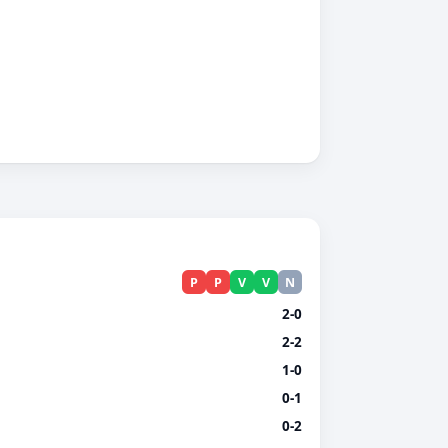
P
P
V
V
N
2-0
2-2
1-0
0-1
0-2