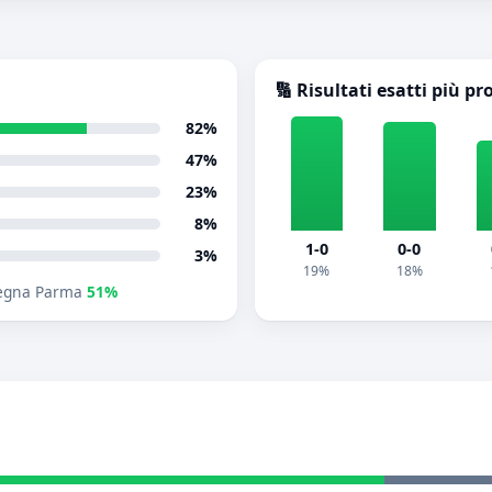
🔢 Risultati esatti più pr
82%
47%
23%
8%
1-0
0-0
3%
19%
18%
egna Parma
51%