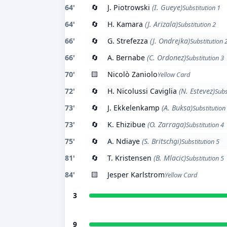
64'
🔄
J. Piotrowski
(I. Gueye)
Substitution 1
64'
🔄
H. Kamara
(J. Arizala)
Substitution 2
66'
🔄
G. Strefezza
(J. Ondrejka)
Substitution 
66'
🔄
A. Bernabe
(C. Ordonez)
Substitution 3
70'
🟨
Nicolò Zaniolo
Yellow Card
72'
🔄
H. Nicolussi Caviglia
(N. Estevez)
Subs
73'
🔄
J. Ekkelenkamp
(A. Buksa)
Substitution
73'
🔄
K. Ehizibue
(O. Zarraga)
Substitution 4
75'
🔄
A. Ndiaye
(S. Britschgi)
Substitution 5
81'
🔄
T. Kristensen
(B. Mlacic)
Substitution 5
84'
🟨
Jesper Karlstrom
Yellow Card
3
9