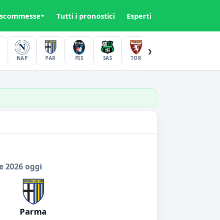
 scommesse
Tutti i pronostici
Esperti
›
NAP
PAR
PIS
SAS
TOR
UDI
VER
e 2026 oggi
Parma