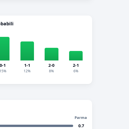
obabili
0-1
1-1
2-0
2-1
15%
12%
8%
6%
Parma
0.7