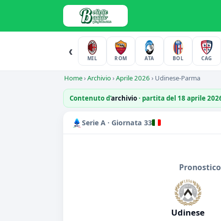
‹
MIL
ROM
ATA
BOL
CAG
Home
›
Archivio
›
Aprile 2026
›
Udinese-Parma
Contenuto d'
archivio
· partita del 18 aprile 20
Serie A · Giornata 33
Pronostico
Udinese