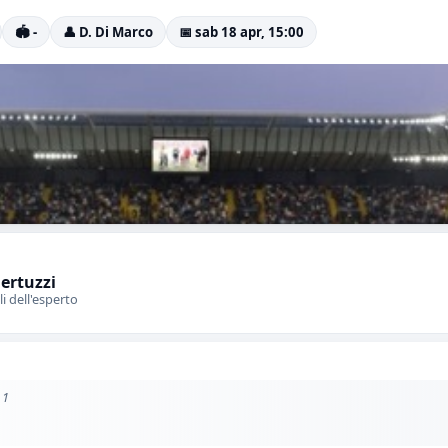
🏟️ -
👤 D. Di Marco
📅 sab 18 apr, 15:00
Bertuzzi
li dell'esperto
 1