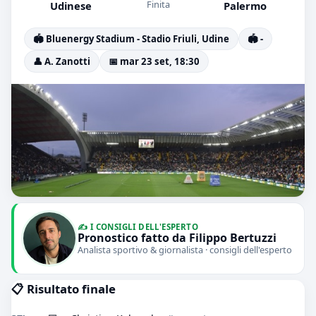
Finita
Udinese
Palermo
🏟️ Bluenergy Stadium - Stadio Friuli, Udine
🏟️ -
👤 A. Zanotti
📅 mar 23 set, 18:30
✍️ I CONSIGLI DELL'ESPERTO
Pronostico fatto da Filippo Bertuzzi
Analista sportivo & giornalista · consigli dell'esperto
📋 Risultato finale