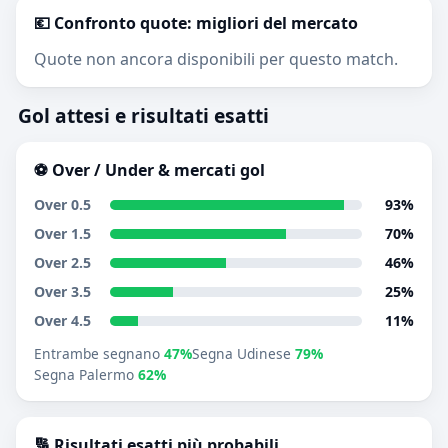
💶 Confronto quote: migliori del mercato
Quote non ancora disponibili per questo match.
Gol attesi e risultati esatti
⚽ Over / Under & mercati gol
Over 0.5
93%
Over 1.5
70%
Over 2.5
46%
Over 3.5
25%
Over 4.5
11%
Entrambe segnano
47%
Segna Udinese
79%
Segna Palermo
62%
🔢 Risultati esatti più probabili