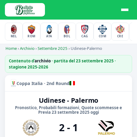
MIL
ROM
ATA
BOL
CAG
COM
CRE
F
Home
›
Archivio
›
Settembre 2025
›
Udinese-Palermo
Contenuto d'
archivio
· partita del 23 settembre 2025 ·
stagione 2025-2026
Coppa Italia · 2nd Round
Udinese - Palermo
Pronostico, Probabili formazioni, Quote scommesse e
Previa 23 settembre 2025 oggi
2 - 1