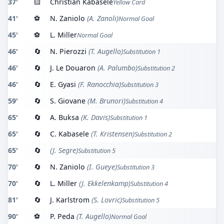
37'
🟨
Christian Kabasele
Yellow Card
41'
⚽
N. Zaniolo
(A. Zanoli)
Normal Goal
45'
⚽
L. Miller
Normal Goal
46'
🔄
N. Pierozzi
(T. Augello)
Substitution 1
46'
🔄
J. Le Douaron
(A. Palumbo)
Substitution 2
46'
🔄
E. Gyasi
(F. Ranocchia)
Substitution 3
59'
🔄
S. Giovane
(M. Brunori)
Substitution 4
65'
🔄
A. Buksa
(K. Davis)
Substitution 1
65'
🔄
C. Kabasele
(T. Kristensen)
Substitution 2
65'
🔄
(J. Segre)
Substitution 5
70'
🔄
N. Zaniolo
(I. Gueye)
Substitution 3
70'
🔄
L. Miller
(J. Ekkelenkamp)
Substitution 4
81'
🔄
J. Karlstrom
(S. Lovric)
Substitution 5
90'
⚽
P. Peda
(T. Augello)
Normal Goal