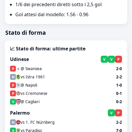
1/6 dei precedenti diretti sotto i 2,5 gol
Gol attesi dal modello: 1.56 - 0.96
Stato di forma
📈 Stato di forma: ultime partite
Udinese
V
V
P
@ Swansea
2-0
P
vs Istra 1961
2-2
N
@ Napoli
1-0
P
vs Cremonese
0-1
P
@ Cagliari
0-2
V
Palermo
V
P
vs 1. FC Nürnberg
2-2
N
vs Paradiso
7-0
V