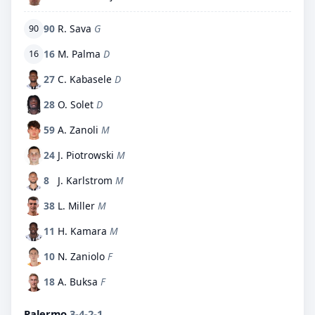
90
R. Sava
G
90
16
M. Palma
D
16
27
C. Kabasele
D
28
O. Solet
D
59
A. Zanoli
M
24
J. Piotrowski
M
8
J. Karlstrom
M
38
L. Miller
M
11
H. Kamara
M
10
N. Zaniolo
F
18
A. Buksa
F
Palermo
3-4-2-1