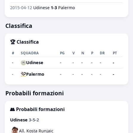
2015-04-12
Udinese
1-3
Palermo
Classifica
🏆 Classifica
#
SQUADRA
PG
V
N
P
DR
PT
-
Udinese
-
-
-
-
-
-
-
Palermo
-
-
-
-
-
-
Probabili formazioni
👥 Probabili formazioni
Udinese
3-5-2
All. Kosta Runjaic