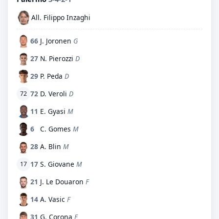
All. Filippo Inzaghi
66
J. Joronen
G
27
N. Pierozzi
D
29
P. Peda
D
72
D. Veroli
D
72
11
E. Gyasi
M
6
C. Gomes
M
28
A. Blin
M
17
S. Giovane
M
17
21
J. Le Douaron
F
14
A. Vasic
F
31
G. Corona
F