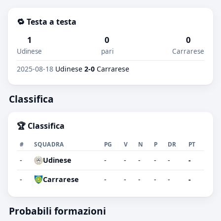
🔁 Testa a testa
1
0
0
Udinese
pari
Carrarese
2025-08-18
Udinese
2-0
Carrarese
Classifica
🏆 Classifica
#
SQUADRA
PG
V
N
P
DR
PT
-
Udinese
-
-
-
-
-
-
-
Carrarese
-
-
-
-
-
-
Probabili formazioni