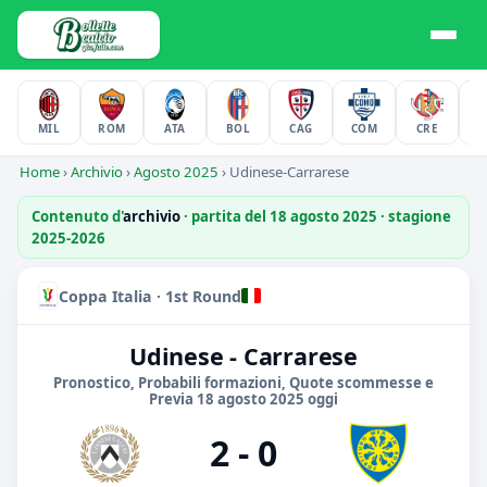
MIL
ROM
ATA
BOL
CAG
COM
CRE
F
Home
›
Archivio
›
Agosto 2025
›
Udinese-Carrarese
Contenuto d'
archivio
· partita del 18 agosto 2025 · stagione
2025-2026
Coppa Italia · 1st Round
Udinese - Carrarese
Pronostico, Probabili formazioni, Quote scommesse e
Previa 18 agosto 2025 oggi
2 - 0