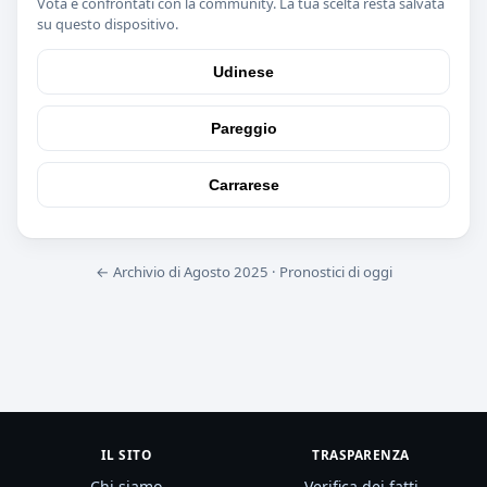
Vota e confrontati con la community. La tua scelta resta salvata
su questo dispositivo.
Udinese
Pareggio
Carrarese
← Archivio di Agosto 2025
·
Pronostici di oggi
IL SITO
TRASPARENZA
Chi siamo
Verifica dei fatti