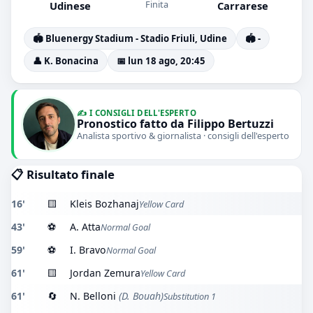
Finita
Udinese
Carrarese
🏟️ Bluenergy Stadium - Stadio Friuli, Udine
🏟️ -
👤 K. Bonacina
📅 lun 18 ago, 20:45
✍️ I CONSIGLI DELL'ESPERTO
Pronostico fatto da Filippo Bertuzzi
Analista sportivo & giornalista · consigli dell'esperto
📋 Risultato finale
16'
🟨
Kleis Bozhanaj
Yellow Card
43'
⚽
A. Atta
Normal Goal
59'
⚽
I. Bravo
Normal Goal
61'
🟨
Jordan Zemura
Yellow Card
61'
🔄
N. Belloni
(D. Bouah)
Substitution 1