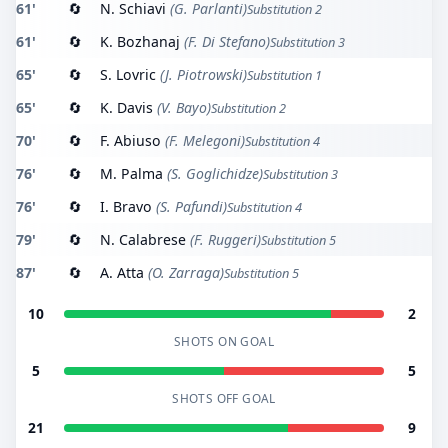
61'
🔄
N. Schiavi
(G. Parlanti)
Substitution 2
61'
🔄
K. Bozhanaj
(F. Di Stefano)
Substitution 3
65'
🔄
S. Lovric
(J. Piotrowski)
Substitution 1
65'
🔄
K. Davis
(V. Bayo)
Substitution 2
70'
🔄
F. Abiuso
(F. Melegoni)
Substitution 4
76'
🔄
M. Palma
(S. Goglichidze)
Substitution 3
76'
🔄
I. Bravo
(S. Pafundi)
Substitution 4
79'
🔄
N. Calabrese
(F. Ruggeri)
Substitution 5
87'
🔄
A. Atta
(O. Zarraga)
Substitution 5
10
2
SHOTS ON GOAL
5
5
SHOTS OFF GOAL
21
9