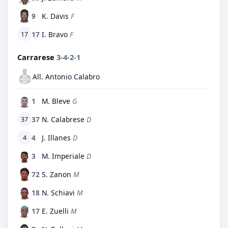
9
K. Davis
F
17
I. Bravo
F
17
Carrarese
3-4-2-1
All. Antonio Calabro
1
M. Bleve
G
37
N. Calabrese
D
37
4
J. Illanes
D
4
3
M. Imperiale
D
72
S. Zanon
M
18
N. Schiavi
M
17
E. Zuelli
M