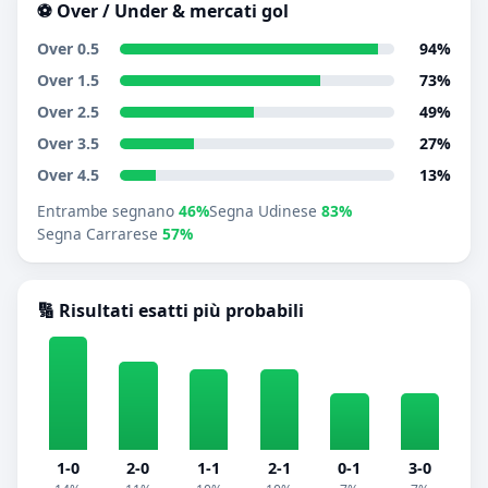
⚽ Over / Under & mercati gol
Over 0.5
94%
Over 1.5
73%
Over 2.5
49%
Over 3.5
27%
Over 4.5
13%
Entrambe segnano
46%
Segna Udinese
83%
Segna Carrarese
57%
🔢 Risultati esatti più probabili
1-0
2-0
1-1
2-1
0-1
3-0