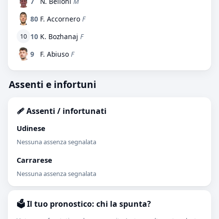
7
N. Belloni
M
80
F. Accornero
F
10
K. Bozhanaj
F
10
9
F. Abiuso
F
Assenti e infortuni
🩹 Assenti / infortunati
Udinese
Nessuna assenza segnalata
Carrarese
Nessuna assenza segnalata
🗳️ Il tuo pronostico: chi la spunta?