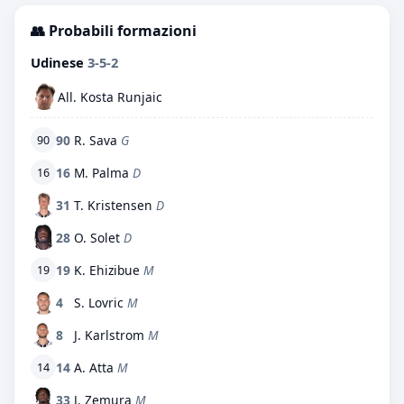
👥 Probabili formazioni
Udinese
3-5-2
All. Kosta Runjaic
90
R. Sava
G
90
16
M. Palma
D
16
31
T. Kristensen
D
28
O. Solet
D
19
K. Ehizibue
M
19
4
S. Lovric
M
8
J. Karlstrom
M
14
A. Atta
M
14
33
J. Zemura
M