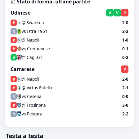
📈 Stato di forma: ultime partite
Udinese
V
V
P
@ Swansea
2-0
P
vs Istra 1961
2-2
N
@ Napoli
1-0
P
vs Cremonese
0-1
P
@ Cagliari
0-2
V
Carrarese
P
@ Napoli
2-0
P
@ Virtus Entella
2-1
P
vs Cesena
0-0
N
@ Frosinone
3-0
P
vs Pescara
2-2
N
Testa a testa