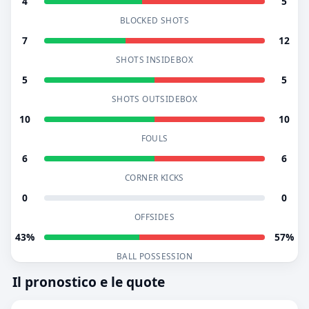
4
5
BLOCKED SHOTS
7
12
SHOTS INSIDEBOX
5
5
SHOTS OUTSIDEBOX
10
10
FOULS
6
6
CORNER KICKS
0
0
OFFSIDES
43%
57%
BALL POSSESSION
Il pronostico e le quote