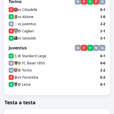
Torino
N
P
V
P
N
vs Cittadella
0-1
P
vs Alcione
1-0
V
vs Juventus
2-2
N
@ Cagliari
2-1
P
vs Sassuolo
2-1
V
Juventus
N
P
V
N
N
@ Standard Liege
0-1
V
@ FC Basel 1893
0-0
N
@ Torino
2-2
N
vs Fiorentina
0-2
P
@ Lecce
0-1
V
Testa a testa