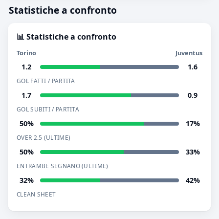
Statistiche a confronto
📊 Statistiche a confronto
Torino
Juventus
1.2
1.6
GOL FATTI / PARTITA
1.7
0.9
GOL SUBITI / PARTITA
50%
17%
OVER 2.5 (ULTIME)
50%
33%
ENTRAMBE SEGNANO (ULTIME)
32%
42%
CLEAN SHEET