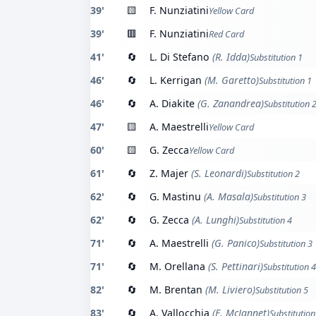
39'
🟨
F. Nunziatini
Yellow Card
39'
🟥
F. Nunziatini
Red Card
41'
🔄
L. Di Stefano
(R. Idda)
Substitution 1
46'
🔄
L. Kerrigan
(M. Garetto)
Substitution 1
46'
🔄
A. Diakite
(G. Zanandrea)
Substitution 
47'
🟨
A. Maestrelli
Yellow Card
60'
🟨
G. Zecca
Yellow Card
61'
🔄
Z. Majer
(S. Leonardi)
Substitution 2
62'
🔄
G. Mastinu
(A. Masala)
Substitution 3
62'
🔄
G. Zecca
(A. Lunghi)
Substitution 4
71'
🔄
A. Maestrelli
(G. Panico)
Substitution 3
71'
🔄
M. Orellana
(S. Pettinari)
Substitution 4
82'
🔄
M. Brentan
(M. Liviero)
Substitution 5
83'
🔄
A. Vallocchia
(E. McJannet)
Substitution