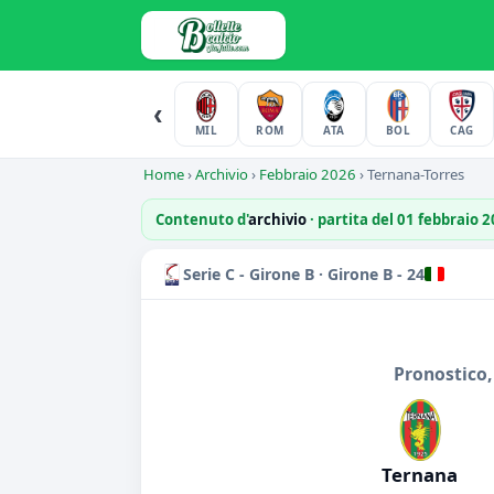
‹
MIL
ROM
ATA
BOL
CAG
Home
›
Archivio
›
Febbraio 2026
›
Ternana-Torres
Contenuto d'
archivio
· partita del 01 febbraio 
Serie C - Girone B · Girone B - 24
Pronostico,
Ternana