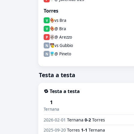
Torres
vs Bra
V
@ Bra
V
@ Arezzo
P
vs Gubbio
N
@ Pineto
N
Testa a testa
🔁 Testa a testa
1
Ternana
2026-02-01
Ternana
0-2
Torres
2025-09-20
Torres
1-1
Ternana