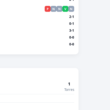
P
N
N
V
N
2-1
0-1
3-1
0-0
0-0
1
Torres