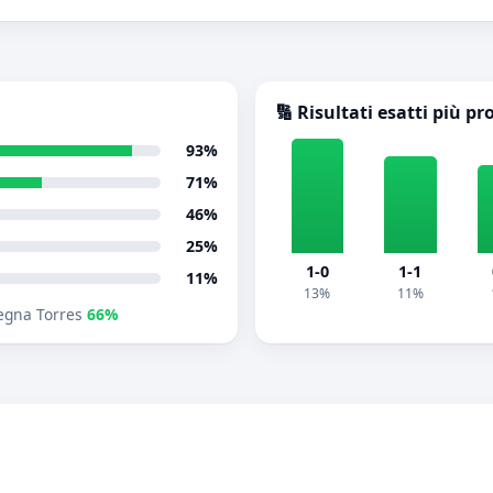
🔢 Risultati esatti più pr
93%
71%
46%
25%
1-0
1-1
11%
13%
11%
egna Torres
66%