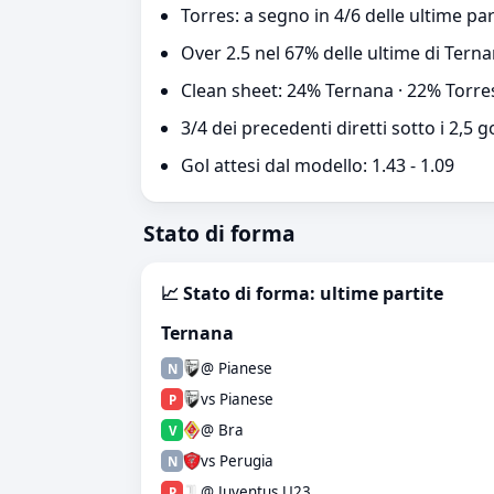
Torres: a segno in 4/6 delle ultime par
Over 2.5 nel 67% delle ultime di Terna
Clean sheet: 24% Ternana · 22% Torre
3/4 dei precedenti diretti sotto i 2,5 g
Gol attesi dal modello: 1.43 - 1.09
Stato di forma
📈 Stato di forma: ultime partite
Ternana
@ Pianese
N
vs Pianese
P
@ Bra
V
vs Perugia
N
@ Juventus U23
P