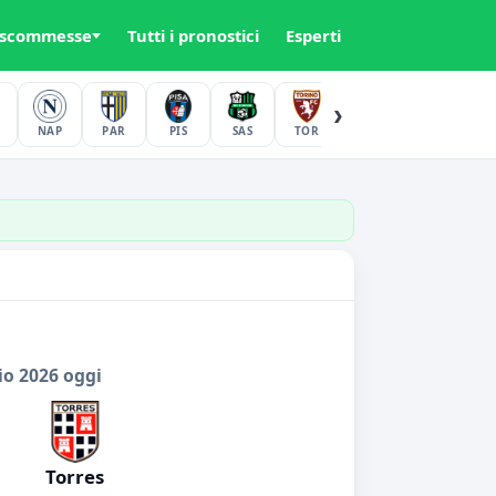
 scommesse
Tutti i pronostici
Esperti
›
NAP
PAR
PIS
SAS
TOR
UDI
VER
io 2026 oggi
Torres