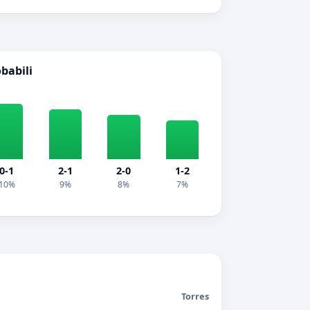
obabili
0-1
2-1
2-0
1-2
10%
9%
8%
7%
Torres