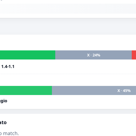
X · 24%
i
1.4-1.1
X · 45%
ggio
ato
o match.