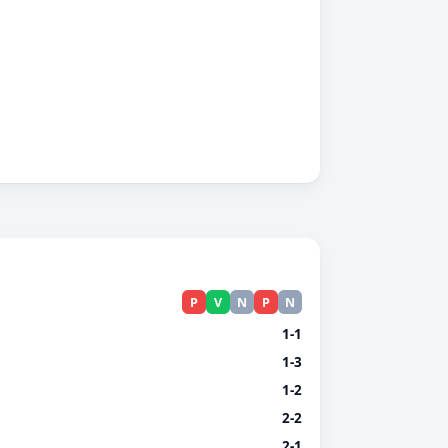
P
V
N
P
N
1-1
1-3
1-2
2-2
2-1