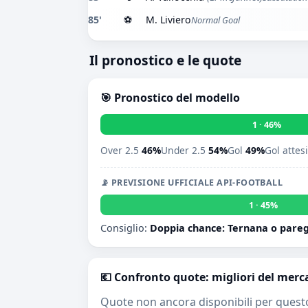
85'
⚽
M. Liviero
Normal Goal
Il pronostico e le quote
🎯 Pronostico del modello
1 · 46%
Over 2.5
46%
Under 2.5
54%
Gol
49%
Gol attes
📡 PREVISIONE UFFICIALE API-FOOTBALL
1 · 45%
Consiglio:
Doppia chance: Ternana o pare
💶 Confronto quote: migliori del merc
Quote non ancora disponibili per quest