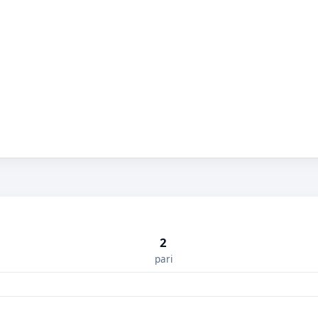
2
pari