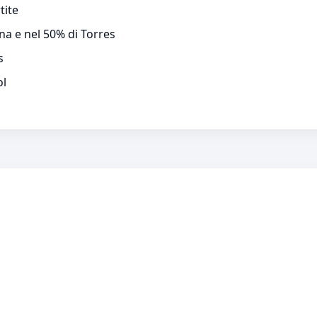
tite
na e nel 50% di Torres
s
ol