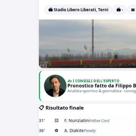
🏟️ Stadio Libero Liberati, Terni
🏟️ -
📅
✍️ I CONSIGLI DELL'ESPERTO
Pronostico fatto da Filippo 
Analista sportivo & giornalista · consig
📋 Risultato finale
31'
🟨
F. Nunziatini
Yellow Card
36'
⚽
A. Diakite
Penalty