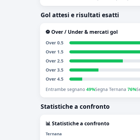
Gol attesi e risultati esatti
⚽ Over / Under & mercati gol
Over 0.5
Over 1.5
Over 2.5
Over 3.5
Over 4.5
Entrambe segnano
49%
Segna Ternana
76%
S
Statistiche a confronto
📊 Statistiche a confronto
Ternana