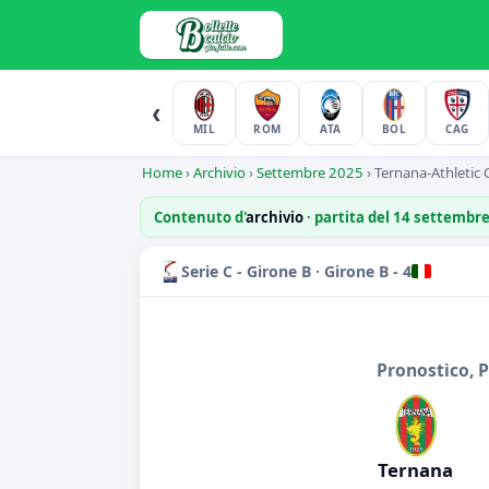
‹
MIL
ROM
ATA
BOL
CAG
Home
›
Archivio
›
Settembre 2025
›
Ternana-Athletic 
Contenuto d'
archivio
· partita del 14 settembr
Serie C - Girone B · Girone B - 4
Pronostico, 
Ternana