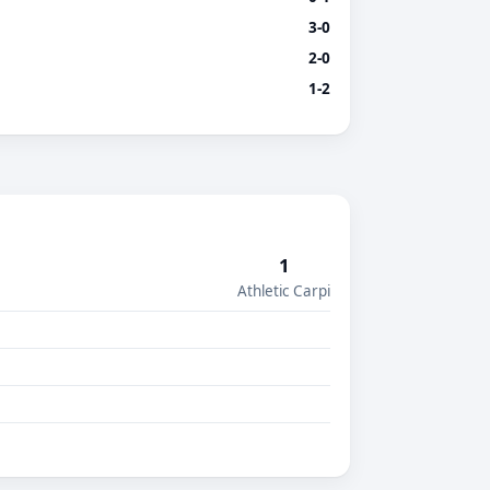
3-0
2-0
1-2
1
Athletic Carpi