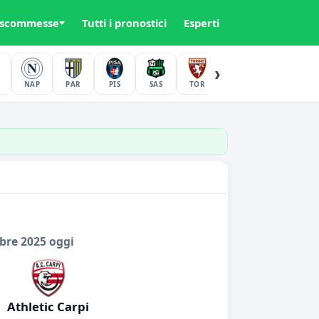
 scommesse
Tutti i pronostici
Esperti
›
NAP
PAR
PIS
SAS
TOR
UDI
VER
bre 2025 oggi
Athletic Carpi