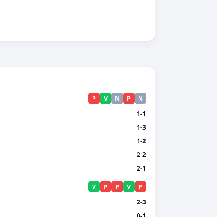
P
V
N
P
N
1-1
1-3
1-2
2-2
2-1
V
P
P
V
P
2-3
0-1