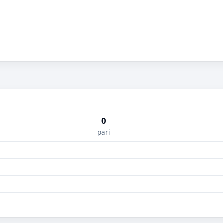
0
pari