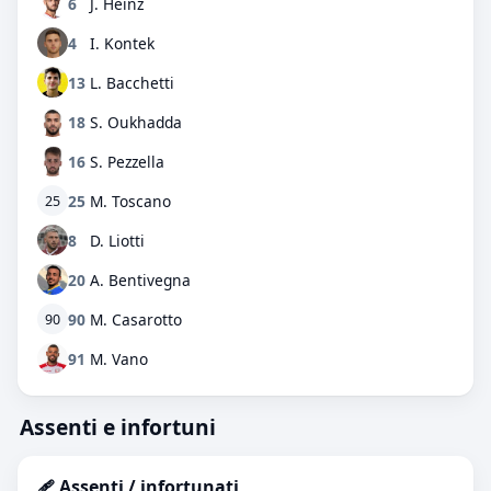
6
J. Heinz
4
I. Kontek
13
L. Bacchetti
18
S. Oukhadda
16
S. Pezzella
25
M. Toscano
25
8
D. Liotti
20
A. Bentivegna
90
M. Casarotto
90
91
M. Vano
Assenti e infortuni
🩹 Assenti / infortunati