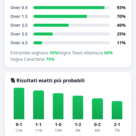
Over 0.5
93%
Over 1.5
70%
Over 2.5
46%
Over 3.5
25%
Over 4.5
11%
Entrambe segnano
50%
Segna Team Altamura
68%
Segna Casertana
75%
🔢 Risultati esatti più probabili
0-1
1-1
1-0
1-2
0-2
2-1
12%
11%
10%
9%
8%
7%