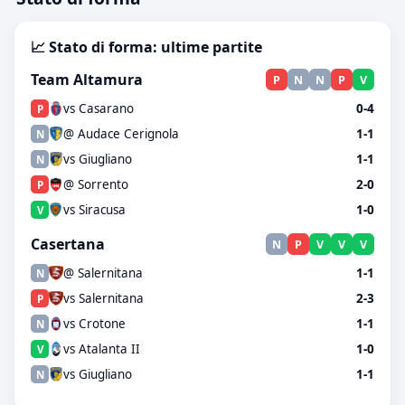
📈 Stato di forma: ultime partite
Team Altamura
P
N
N
P
V
vs Casarano
0-4
P
@ Audace Cerignola
1-1
N
vs Giugliano
1-1
N
@ Sorrento
2-0
P
vs Siracusa
1-0
V
Casertana
N
P
V
V
V
@ Salernitana
1-1
N
vs Salernitana
2-3
P
vs Crotone
1-1
N
vs Atalanta II
1-0
V
vs Giugliano
1-1
N