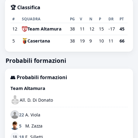
🏆 Classifica
#
SQUADRA
PG
V
N
P
DR
PT
12
Team Altamura
38
11
12
15
-17
45
5
Casertana
38
19
9
10
11
66
Probabili formazioni
👥 Probabili formazioni
Team Altamura
All. D. Di Donato
22
A. Viola
5
M. Zazza
18
E. Silletti
18