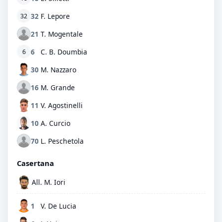
32
F. Lepore
32
21
T. Mogentale
6
C. B. Doumbia
6
30
M. Nazzaro
16
M. Grande
11
V. Agostinelli
10
A. Curcio
70
L. Peschetola
Casertana
All. M. Iori
1
V. De Lucia