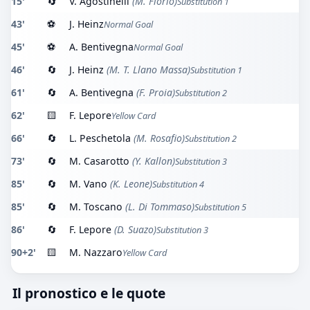
15'
🔄
V. Agostinelli
(M. Florio)
Substitution 1
43'
⚽
J. Heinz
Normal Goal
45'
⚽
A. Bentivegna
Normal Goal
46'
🔄
J. Heinz
(M. T. Llano Massa)
Substitution 1
61'
🔄
A. Bentivegna
(F. Proia)
Substitution 2
62'
🟨
F. Lepore
Yellow Card
66'
🔄
L. Peschetola
(M. Rosafio)
Substitution 2
73'
🔄
M. Casarotto
(Y. Kallon)
Substitution 3
85'
🔄
M. Vano
(K. Leone)
Substitution 4
85'
🔄
M. Toscano
(L. Di Tommaso)
Substitution 5
86'
🔄
F. Lepore
(D. Suazo)
Substitution 3
90+2'
🟨
M. Nazzaro
Yellow Card
Il pronostico e le quote