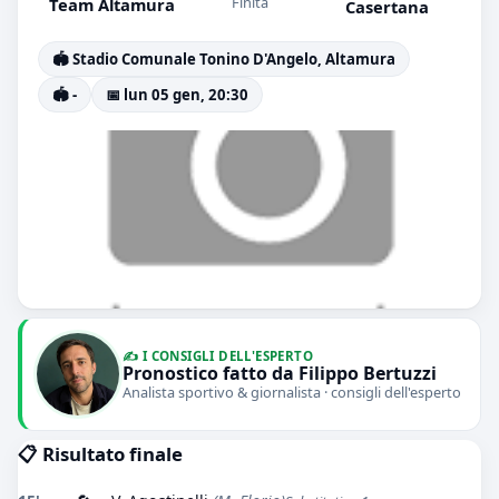
Finita
Team Altamura
Casertana
🏟️ Stadio Comunale Tonino D'Angelo, Altamura
🏟️ -
📅 lun 05 gen, 20:30
✍️ I CONSIGLI DELL'ESPERTO
Pronostico fatto da Filippo Bertuzzi
Analista sportivo & giornalista · consigli dell'esperto
📋 Risultato finale