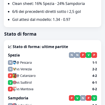
Clean sheet: 16% Spezia · 24% Sampdoria
6/6 dei precedenti diretti sotto i 2,5 gol
Gol attesi dal modello: 1.34 - 0.97
Stato di forma
📈 Stato di forma: ultime partite
Spezia
N
N
P
V
P
@ Pescara
1-1
N
vs Venezia
2-2
N
@ Catanzaro
4-2
P
vs Sudtirol
6-1
V
vs Mantova
0-2
P
Sampdoria
P
V
N
P
V