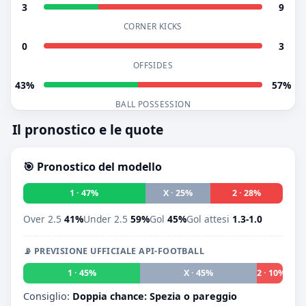
3
9
CORNER KICKS
0
3
OFFSIDES
43%
57%
BALL POSSESSION
Il pronostico e le quote
🎯 Pronostico del modello
1 · 47%
X · 25%
2 · 28%
Over 2.5
41%
Under 2.5
59%
Gol
45%
Gol attesi
1.3-1.0
📡 PREVISIONE UFFICIALE API-FOOTBALL
1 · 45%
X · 45%
2 · 10%
Consiglio:
Doppia chance: Spezia o pareggio