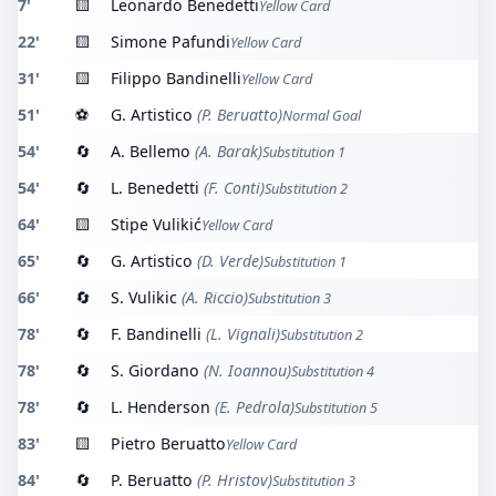
7'
🟨
Leonardo Benedetti
Yellow Card
22'
🟨
Simone Pafundi
Yellow Card
31'
🟨
Filippo Bandinelli
Yellow Card
51'
⚽
G. Artistico
(P. Beruatto)
Normal Goal
54'
🔄
A. Bellemo
(A. Barak)
Substitution 1
54'
🔄
L. Benedetti
(F. Conti)
Substitution 2
64'
🟨
Stipe Vulikić
Yellow Card
65'
🔄
G. Artistico
(D. Verde)
Substitution 1
66'
🔄
S. Vulikic
(A. Riccio)
Substitution 3
78'
🔄
F. Bandinelli
(L. Vignali)
Substitution 2
78'
🔄
S. Giordano
(N. Ioannou)
Substitution 4
78'
🔄
L. Henderson
(E. Pedrola)
Substitution 5
83'
🟨
Pietro Beruatto
Yellow Card
84'
🔄
P. Beruatto
(P. Hristov)
Substitution 3