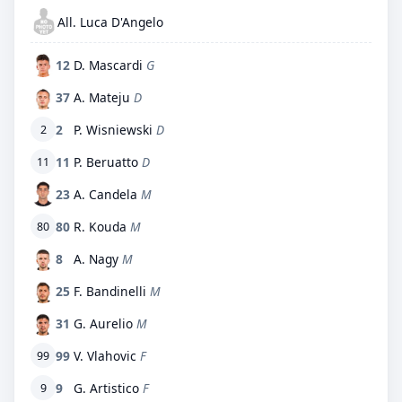
All. Luca D'Angelo
12
D. Mascardi
G
37
A. Mateju
D
2
P. Wisniewski
D
2
11
P. Beruatto
D
11
23
A. Candela
M
80
R. Kouda
M
80
8
A. Nagy
M
25
F. Bandinelli
M
31
G. Aurelio
M
99
V. Vlahovic
F
99
9
G. Artistico
F
9