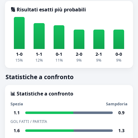
🔢 Risultati esatti più probabili
1-0
1-1
0-1
2-0
2-1
0-0
15%
12%
11%
9%
9%
9%
Statistiche a confronto
📊 Statistiche a confronto
Spezia
Sampdoria
1.1
0.9
GOL FATTI / PARTITA
1.6
1.3