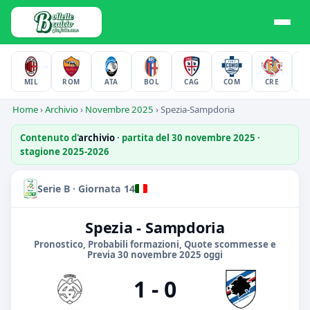
MIL
ROM
ATA
BOL
CAG
COM
CRE
F
Home
›
Archivio
›
Novembre 2025
›
Spezia-Sampdoria
Contenuto d'
archivio
· partita del 30 novembre 2025 ·
stagione 2025-2026
Serie B · Giornata 14
Spezia - Sampdoria
Pronostico, Probabili formazioni, Quote scommesse e
Previa 30 novembre 2025 oggi
1 - 0