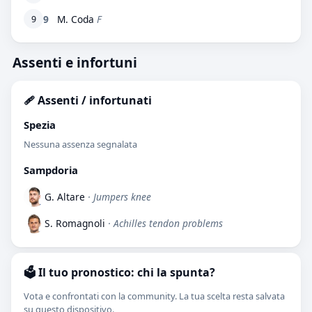
9
M. Coda
F
9
Assenti e infortuni
🩹 Assenti / infortunati
Spezia
Nessuna assenza segnalata
Sampdoria
G. Altare
· Jumpers knee
S. Romagnoli
· Achilles tendon problems
🗳️ Il tuo pronostico: chi la spunta?
Vota e confrontati con la community. La tua scelta resta salvata
su questo dispositivo.