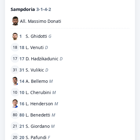
Sampdoria
3-1-4-2
All. Massimo Donati
1
S. Ghidotti
G
18
L. Venuti
D
18
17
D. Hadzikadunic
D
17
31
S. Vulikic
D
31
14
A. Bellemo
M
10
L. Cherubini
M
10
16
L. Henderson
M
80
L. Benedetti
M
80
21
S. Giordano
M
21
20
S. Pafundi
F
20