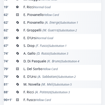
19'
⚽
F. Ricci
Normal Goal
62'
🟨
E. Piovanello
Yellow Card
62'
🔄
E. Piovanello
(A. Energe)
Substitution 1
62'
🔄
F. Groppelli
(W. Guerra)
Substitution 2
65'
⚽
E. D'Ursi
Normal Goal
67'
🔄
S. Diop
(F. Fusco)
Substitution 1
74'
🔄
A. Gallo
(D. Russo)
Substitution 3
74'
🔄
D. Di Pasquale
(K. Bruno)
Substitution 4
79'
🟨
L. Del Sorbo
Yellow Card
79'
🔄
E. D'Ursi
(A. Sabbatani)
Substitution 2
81'
🔄
M. Novella
(M. Meli)
Substitution 5
88'
🔄
F. Ricci
(A. Potenza)
Substitution 3
90+1'
🟨
F. Fusco
Yellow Card