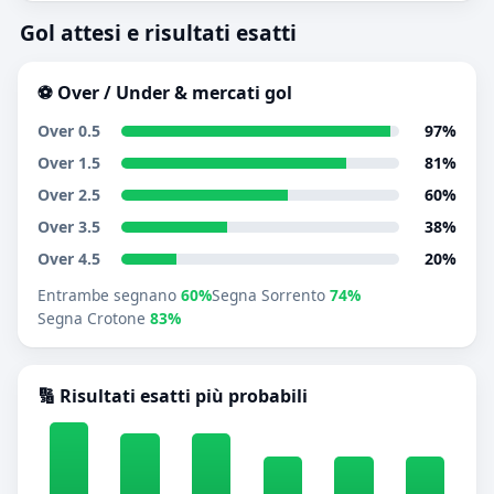
Gol attesi e risultati esatti
⚽ Over / Under & mercati gol
Over 0.5
97%
Over 1.5
81%
Over 2.5
60%
Over 3.5
38%
Over 4.5
20%
Entrambe segnano
60%
Segna Sorrento
74%
Segna Crotone
83%
🔢 Risultati esatti più probabili