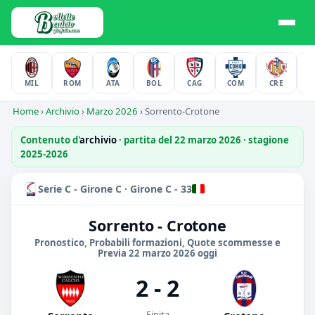
MIL
ROM
ATA
BOL
CAG
COM
CRE
F
Home
›
Archivio
›
Marzo 2026
›
Sorrento-Crotone
Contenuto d'
archivio
· partita del 22 marzo 2026 · stagione
2025-2026
Serie C - Girone C · Girone C - 33
Sorrento - Crotone
Pronostico, Probabili formazioni, Quote scommesse e
Previa 22 marzo 2026 oggi
2 - 2
Finita