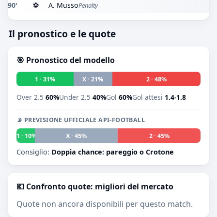
90'
⚽
A. Musso
Penalty
Il pronostico e le quote
🎯 Pronostico del modello
1 · 31%
X · 21%
2 · 48%
Over 2.5
60%
Under 2.5
40%
Gol
60%
Gol attesi
1.4-1.8
📡 PREVISIONE UFFICIALE API-FOOTBALL
1 · 10%
X · 45%
2 · 45%
Consiglio:
Doppia chance: pareggio o Crotone
💶 Confronto quote: migliori del mercato
Quote non ancora disponibili per questo match.