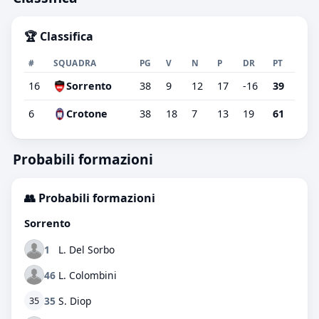
🏆 Classifica
#
SQUADRA
PG
V
N
P
DR
PT
16
Sorrento
38
9
12
17
-16
39
6
Crotone
38
18
7
13
19
61
Probabili formazioni
👥 Probabili formazioni
Sorrento
1
L. Del Sorbo
46
L. Colombini
35
S. Diop
35