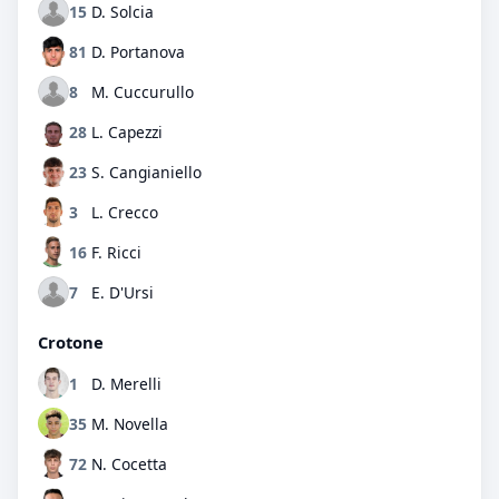
15
D. Solcia
81
D. Portanova
8
M. Cuccurullo
28
L. Capezzi
23
S. Cangianiello
3
L. Crecco
16
F. Ricci
7
E. D'Ursi
Crotone
1
D. Merelli
35
M. Novella
72
N. Cocetta