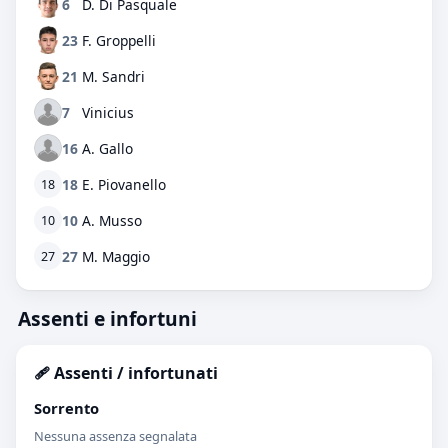
6
D. Di Pasquale
23
F. Groppelli
21
M. Sandri
7
Vinicius
16
A. Gallo
18
E. Piovanello
18
10
A. Musso
10
27
M. Maggio
27
Assenti e infortuni
🩹 Assenti / infortunati
Sorrento
Nessuna assenza segnalata