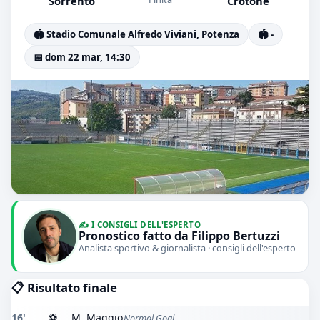
Sorrento
Crotone
🏟️ Stadio Comunale Alfredo Viviani, Potenza
🏟️ -
📅 dom 22 mar, 14:30
✍️ I CONSIGLI DELL'ESPERTO
Pronostico fatto da Filippo Bertuzzi
Analista sportivo & giornalista · consigli dell'esperto
📋 Risultato finale
16'
⚽
M. Maggio
Normal Goal