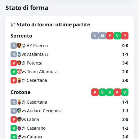
Stato di forma
📈 Stato di forma: ultime partite
Sorrento
N
N
P
V
P
@ AZ Picerno
0-0
N
vs Atalanta II
1-1
N
@ Potenza
3-0
P
vs Team Altamura
2-0
V
@ Casertana
2-0
P
Crotone
P
V
V
P
V
@ Casertana
1-1
N
vs Audace Cerignola
1-1
N
vs Latina
2-5
P
@ Casarano
1-2
V
vs Catania
2-0
V