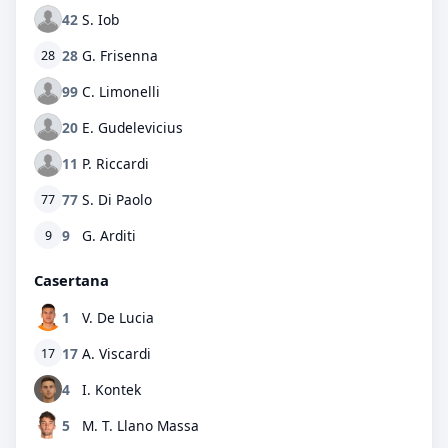
42
S. Iob
28
G. Frisenna
28
99
C. Limonelli
20
E. Gudelevicius
11
P. Riccardi
77
S. Di Paolo
77
9
G. Arditi
9
Casertana
1
V. De Lucia
17
A. Viscardi
17
4
I. Kontek
5
M. T. Llano Massa