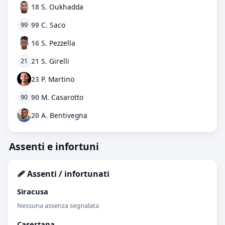
18
S. Oukhadda
99
C. Saco
99
16
S. Pezzella
21
S. Girelli
21
23
P. Martino
90
M. Casarotto
90
20
A. Bentivegna
Assenti e infortuni
🩹 Assenti / infortunati
Siracusa
Nessuna assenza segnalata
Casertana