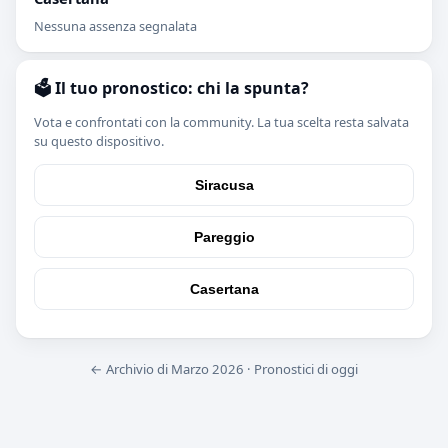
Nessuna assenza segnalata
🗳️ Il tuo pronostico: chi la spunta?
Vota e confrontati con la community. La tua scelta resta salvata
su questo dispositivo.
Siracusa
Pareggio
Casertana
← Archivio di Marzo 2026
·
Pronostici di oggi