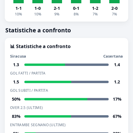
1-1
1-0
2-1
0-1
1-2
2-0
10%
10%
9%
8%
7%
7%
Statistiche a confronto
📊 Statistiche a confronto
Siracusa
Casertana
1.3
1.4
GOL FATTI / PARTITA
1.5
1.2
GOL SUBITI / PARTITA
50%
17%
OVER 2.5 (ULTIME)
83%
67%
ENTRAMBE SEGNANO (ULTIME)