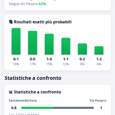
Segna Vis Pesaro
62%
🔢 Risultati esatti più probabili
0-1
0-0
1-0
1-1
0-2
1-2
19%
17%
15%
12%
8%
6%
Statistiche a confronto
📊 Statistiche a confronto
Sambenedettese
Vis Pesaro
0.8
1