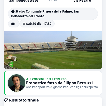
Sambenedettese
Vis Pesaro
🏟️ Stadio Comunale Riviera delle Palme, San
Benedetto del Tronto
🏟️ -
📅 sab 20 dic, 17:30
✍️ I CONSIGLI DELL'ESPERTO
Pronostico fatto da Filippo Bertuzzi
Analista sportivo & giornalista · consigli dell'esperto
📋 Risultato finale