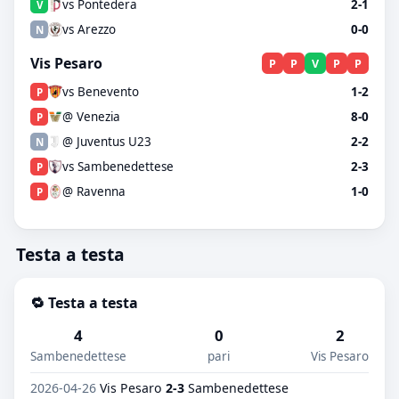
vs Pontedera
2-1
V
vs Arezzo
0-0
N
Vis Pesaro
P
P
V
P
P
vs Benevento
1-2
P
@ Venezia
8-0
P
@ Juventus U23
2-2
N
vs Sambenedettese
2-3
P
@ Ravenna
1-0
P
Testa a testa
🔁 Testa a testa
4
0
2
Sambenedettese
pari
Vis Pesaro
2026-04-26
Vis Pesaro
2-3
Sambenedettese