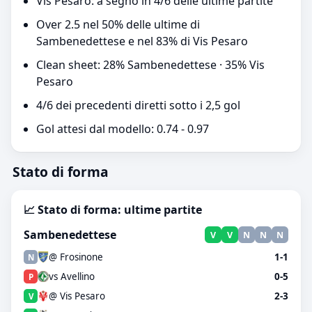
Vis Pesaro: a segno in 4/6 delle ultime partite
Over 2.5 nel 50% delle ultime di
Sambenedettese e nel 83% di Vis Pesaro
Clean sheet: 28% Sambenedettese · 35% Vis
Pesaro
4/6 dei precedenti diretti sotto i 2,5 gol
Gol attesi dal modello: 0.74 - 0.97
Stato di forma
📈 Stato di forma: ultime partite
Sambenedettese
V
V
N
N
N
@ Frosinone
1-1
N
vs Avellino
0-5
P
@ Vis Pesaro
2-3
V