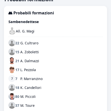
👥 Probabili formazioni
Sambenedettese
All. G. Magi
22
G. Cultraro
15
A. Zoboletti
21
A. Dalmazzi
17
L. Pezzola
7
P. Marranzino
7
18
K. Candellori
80
M. Piccoli
37
M. Toure