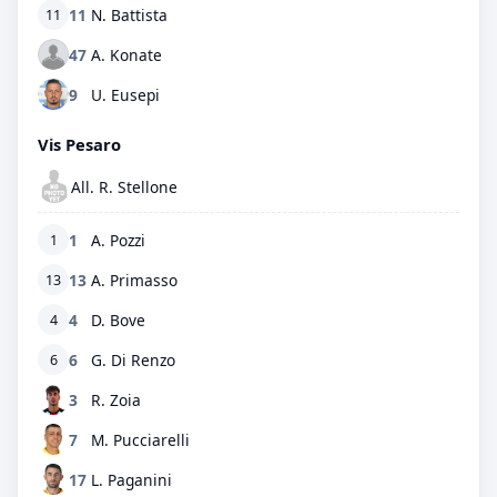
11
N. Battista
11
47
A. Konate
9
U. Eusepi
Vis Pesaro
All. R. Stellone
1
A. Pozzi
1
13
A. Primasso
13
4
D. Bove
4
6
G. Di Renzo
6
3
R. Zoia
7
M. Pucciarelli
17
L. Paganini