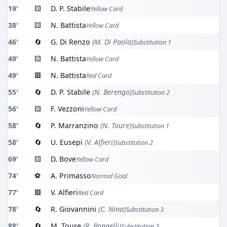
19'
🟨
D. P. Stabile
Yellow Card
38'
🟨
N. Battista
Yellow Card
46'
🔄
G. Di Renzo
(M. Di Paola)
Substitution 1
49'
🟨
N. Battista
Yellow Card
49'
🟥
N. Battista
Red Card
55'
🔄
D. P. Stabile
(N. Berengo)
Substitution 2
56'
🟨
F. Vezzoni
Yellow Card
58'
🔄
P. Marranzino
(N. Toure)
Substitution 1
58'
🔄
U. Eusepi
(V. Alfieri)
Substitution 2
69'
🟨
D. Bove
Yellow Card
74'
⚽
A. Primasso
Normal Goal
77'
🟥
V. Alfieri
Red Card
78'
🔄
R. Giovannini
(C. Nina)
Substitution 3
88'
🔄
M. Toure
(R. Bongelli)
Substitution 3