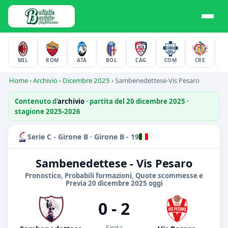
MIL
ROM
ATA
BOL
CAG
COM
CRE
F
Home
›
Archivio
›
Dicembre 2025
›
Sambenedettese-Vis Pesaro
Contenuto d'
archivio
· partita del 20 dicembre 2025 ·
stagione 2025-2026
Serie C - Girone B · Girone B - 19
Sambenedettese - Vis Pesaro
Pronostico, Probabili formazioni, Quote scommesse e
Previa 20 dicembre 2025 oggi
0 - 2
Finita