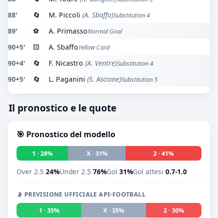
88'
🔄
M. Piccoli
(A. Sbaffo)
Substitution 4
89'
⚽
A. Primasso
Normal Goal
90+5'
🟨
A. Sbaffo
Yellow Card
90+4'
🔄
F. Nicastro
(A. Ventre)
Substitution 4
90+5'
🔄
L. Paganini
(S. Ascione)
Substitution 5
Il pronostico e le quote
🎯 Pronostico del modello
1 · 28%
X · 31%
2 · 41%
Over 2.5
24%
Under 2.5
76%
Gol
31%
Gol attesi
0.7-1.0
📡 PREVISIONE UFFICIALE API-FOOTBALL
1 · 35%
X · 35%
2 · 30%