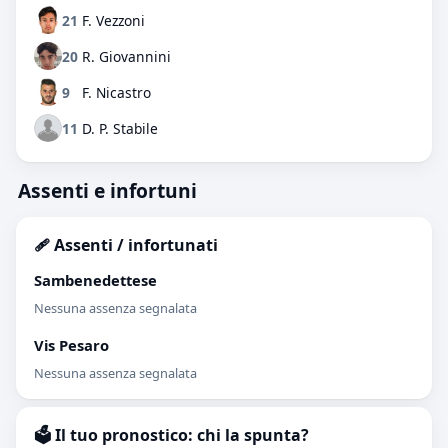
21
F. Vezzoni
20
R. Giovannini
9
F. Nicastro
11
D. P. Stabile
Assenti e infortuni
🩹 Assenti / infortunati
Sambenedettese
Nessuna assenza segnalata
Vis Pesaro
Nessuna assenza segnalata
🗳️ Il tuo pronostico: chi la spunta?