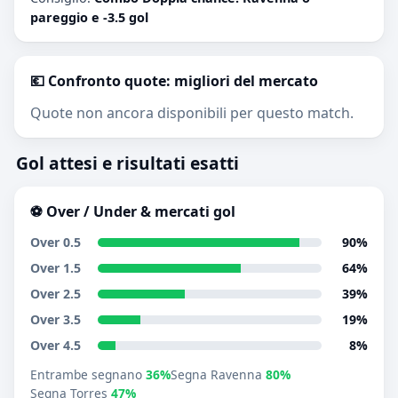
pareggio e -3.5 gol
💶 Confronto quote: migliori del mercato
Quote non ancora disponibili per questo match.
Gol attesi e risultati esatti
⚽ Over / Under & mercati gol
Over 0.5
90%
Over 1.5
64%
Over 2.5
39%
Over 3.5
19%
Over 4.5
8%
Entrambe segnano
36%
Segna Ravenna
80%
Segna Torres
47%