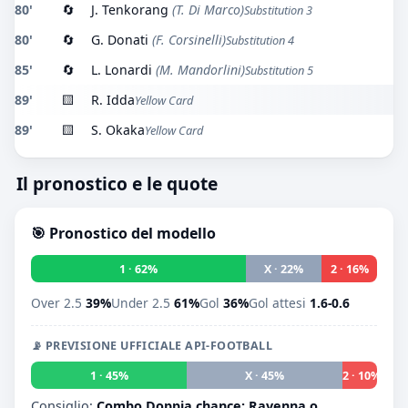
80'
🔄
J. Tenkorang
(T. Di Marco)
Substitution 3
80'
🔄
G. Donati
(F. Corsinelli)
Substitution 4
85'
🔄
L. Lonardi
(M. Mandorlini)
Substitution 5
89'
🟨
R. Idda
Yellow Card
89'
🟨
S. Okaka
Yellow Card
Il pronostico e le quote
🎯 Pronostico del modello
1 · 62%
X · 22%
2 · 16%
Over 2.5
39%
Under 2.5
61%
Gol
36%
Gol attesi
1.6-0.6
📡 PREVISIONE UFFICIALE API-FOOTBALL
1 · 45%
X · 45%
2 · 10%
Consiglio:
Combo Doppia chance: Ravenna o