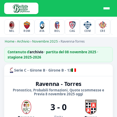
MIL
ROM
ATA
BOL
CAG
COM
CRE
F
Home
›
Archivio
›
Novembre 2025
›
Ravenna-Torres
Contenuto d'
archivio
· partita del 08 novembre 2025 ·
stagione 2025-2026
Serie C - Girone B · Girone B - 13
Ravenna - Torres
Pronostico, Probabili formazioni, Quote scommesse e
Previa 8 novembre 2025 oggi
3 - 0
Finita