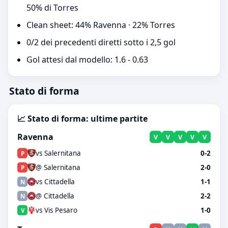
50% di Torres
Clean sheet: 44% Ravenna · 22% Torres
0/2 dei precedenti diretti sotto i 2,5 gol
Gol attesi dal modello: 1.6 - 0.63
Stato di forma
📈 Stato di forma: ultime partite
Ravenna
V
V
V
V
V
vs Salernitana
0-2
P
@ Salernitana
2-0
P
vs Cittadella
1-1
N
@ Cittadella
2-2
N
vs Vis Pesaro
1-0
V