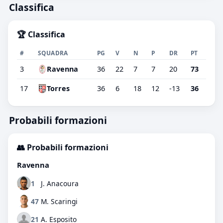
Classifica
🏆 Classifica
#
SQUADRA
PG
V
N
P
DR
PT
3
Ravenna
36
22
7
7
20
73
17
Torres
36
6
18
12
-13
36
Probabili formazioni
👥 Probabili formazioni
Ravenna
1
J. Anacoura
47
M. Scaringi
21
A. Esposito