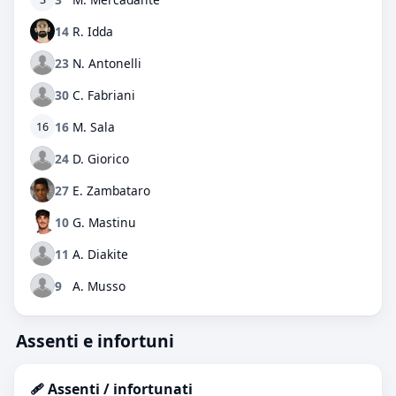
14
R. Idda
23
N. Antonelli
30
C. Fabriani
16
M. Sala
16
24
D. Giorico
27
E. Zambataro
10
G. Mastinu
11
A. Diakite
9
A. Musso
Assenti e infortuni
🩹 Assenti / infortunati