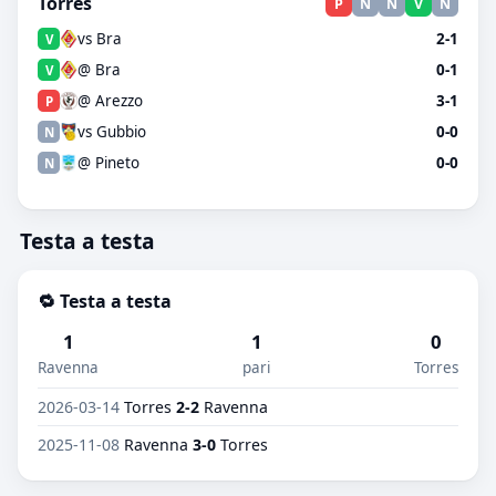
Torres
P
N
N
V
N
vs Bra
2-1
V
@ Bra
0-1
V
@ Arezzo
3-1
P
vs Gubbio
0-0
N
@ Pineto
0-0
N
Testa a testa
🔁 Testa a testa
1
1
0
Ravenna
pari
Torres
2026-03-14
Torres
2-2
Ravenna
2025-11-08
Ravenna
3-0
Torres