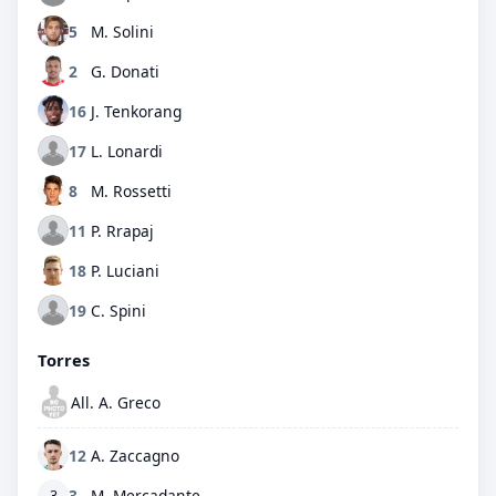
5
M. Solini
2
G. Donati
16
J. Tenkorang
17
L. Lonardi
8
M. Rossetti
11
P. Rrapaj
18
P. Luciani
19
C. Spini
Torres
All. A. Greco
12
A. Zaccagno
3
M. Mercadante
3