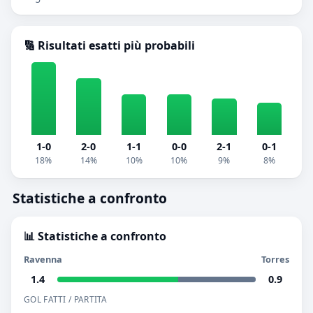
🔢 Risultati esatti più probabili
1-0
2-0
1-1
0-0
2-1
0-1
18%
14%
10%
10%
9%
8%
Statistiche a confronto
📊 Statistiche a confronto
Ravenna
Torres
1.4
0.9
GOL FATTI / PARTITA