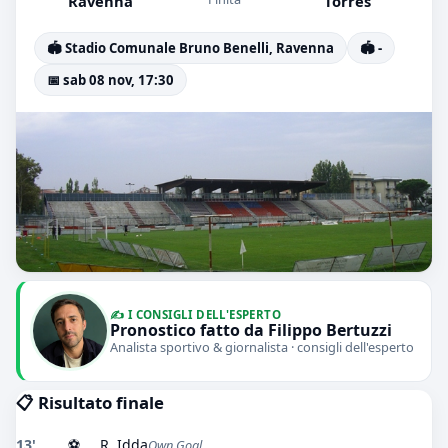
Ravenna
Torres
🏟️ Stadio Comunale Bruno Benelli, Ravenna
🏟️ -
📅 sab 08 nov, 17:30
✍️ I CONSIGLI DELL'ESPERTO
Pronostico fatto da Filippo Bertuzzi
Analista sportivo & giornalista · consigli dell'esperto
📋 Risultato finale
13'
⚽
R. Idda
Own Goal