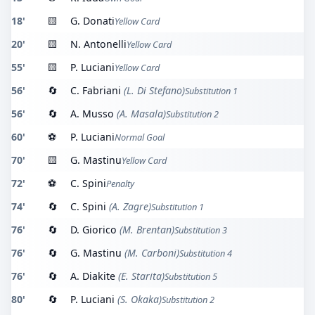
18'
🟨
G. Donati
Yellow Card
20'
🟨
N. Antonelli
Yellow Card
55'
🟨
P. Luciani
Yellow Card
56'
🔄
C. Fabriani
(L. Di Stefano)
Substitution 1
56'
🔄
A. Musso
(A. Masala)
Substitution 2
60'
⚽
P. Luciani
Normal Goal
70'
🟨
G. Mastinu
Yellow Card
72'
⚽
C. Spini
Penalty
74'
🔄
C. Spini
(A. Zagre)
Substitution 1
76'
🔄
D. Giorico
(M. Brentan)
Substitution 3
76'
🔄
G. Mastinu
(M. Carboni)
Substitution 4
76'
🔄
A. Diakite
(E. Starita)
Substitution 5
80'
🔄
P. Luciani
(S. Okaka)
Substitution 2