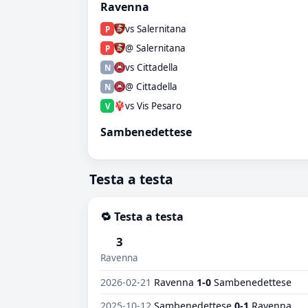
Ravenna
vs Salernitana
P
@ Salernitana
P
vs Cittadella
N
@ Cittadella
N
vs Vis Pesaro
V
Sambenedettese
Testa a testa
🔁 Testa a testa
3
Ravenna
2026-02-21
Ravenna
1-0
Sambenedettese
2025-10-12
Sambenedettese
0-1
Ravenna