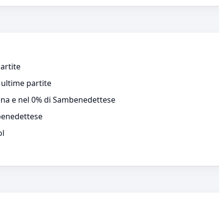
artite
ultime partite
enna e nel 0% di Sambenedettese
benedettese
ol