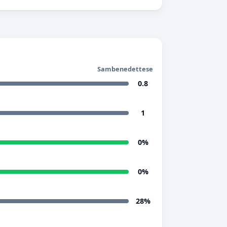
Sambenedettese
0.8
1
0%
0%
28%