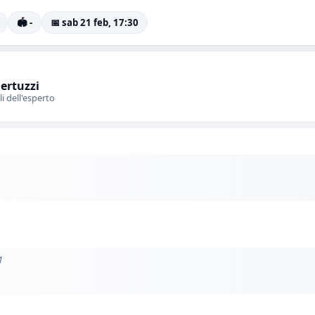
🏟️ -
📅 sab 21 feb, 17:30
Bertuzzi
li dell'esperto
1