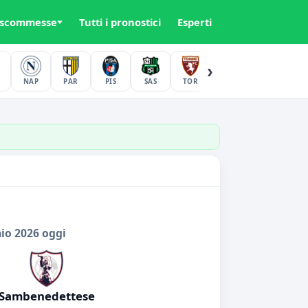
 scommesse
Tutti i pronostici
Esperti
›
NAP
PAR
PIS
SAS
TOR
UDI
VER
io 2026 oggi
Sambenedettese