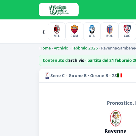
‹
MIL
ROM
ATA
BOL
CAG
Home
›
Archivio
›
Febbraio 2026
›
Ravenna-Sambened
Contenuto d'
archivio
· partita del 21 febbraio 
Serie C - Girone B · Girone B - 28
Pronostico, 
Ravenna