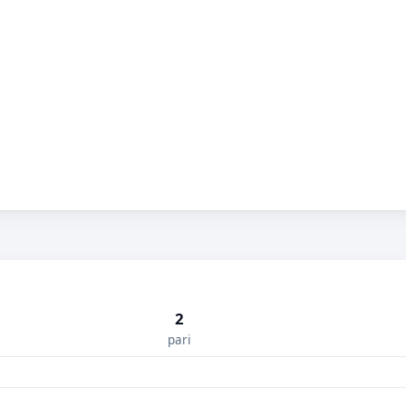
2
pari