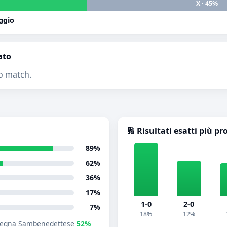
X · 45%
ggio
ato
o match.
🔢 Risultati esatti più pr
89%
62%
36%
17%
1-0
2-0
7%
18%
12%
egna Sambenedettese
52%