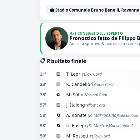
🏟️ Stadio Comunale Bruno Benelli, Ravenna
✍️ I CONSIGLI DELL'ESPERTO
Pronostico fatto da Filippo 
Analista sportivo & giornalista · consig
📋 Risultato finale
21'
🟨
T. Lepri
Yellow Card
33'
🟨
K. Candellori
Yellow Card
35'
⚽
M. Solini
Normal Goal
57'
🟨
J. Italeng
Yellow Card
58'
🔄
A. Konate
(P. Marranzino)
Substitution 
58'
🔄
U. Eusepi
(K. Martins)
Substitution 2
59'
🟨
M. Rossetti
Yellow Card