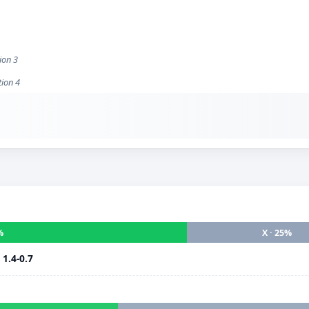
ion 3
tion 4
%
X · 25%
i
1.4-0.7