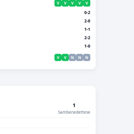
V
V
V
V
V
0-2
2-0
1-1
2-2
1-0
V
V
N
N
N
1
Sambenedettese