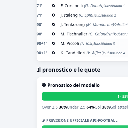
71'
🔄
F. Corsinelli
(G. Donati)
Substitution 1
71'
🔄
J. Italeng
(C. Spini)
Substitution 2
90'
🔄
J. Tenkorang
(M. Mandorlini)
Substitut
90'
🔄
M. Fischnaller
(G. Calandrini)
Substitu
90+1'
🔄
M. Piccoli
(F. Tosi)
Substitution 3
90+1'
🔄
K. Candellori
(V. Alfieri)
Substitution 4
Il pronostico e le quote
🎯 Pronostico del modello
1 · 55
Over 2.5
36%
Under 2.5
64%
Gol
38%
Gol attes
📡 PREVISIONE UFFICIALE API-FOOTBALL