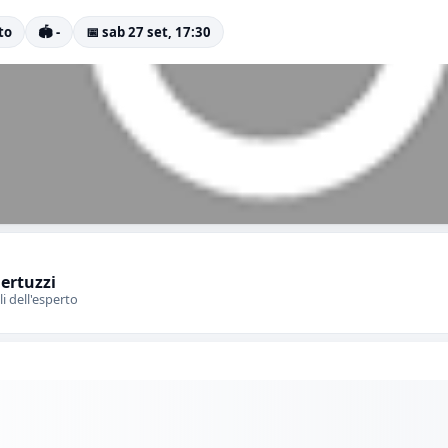
to
🏟️ -
📅 sab 27 set, 17:30
Bertuzzi
li dell'esperto