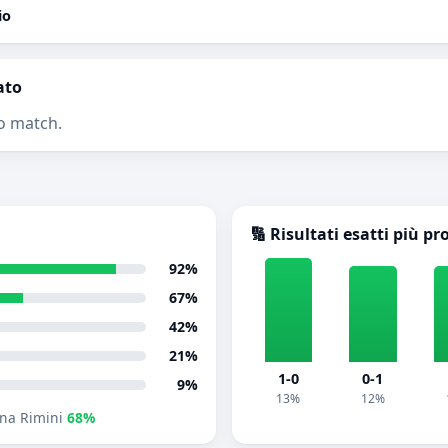
io
ato
o match.
🔢 Risultati esatti più pr
92%
67%
42%
21%
1-0
0-1
9%
13%
12%
na Rimini
68%