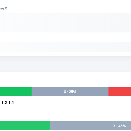
ion 5
X · 25%
i
1.2-1.1
X · 45%