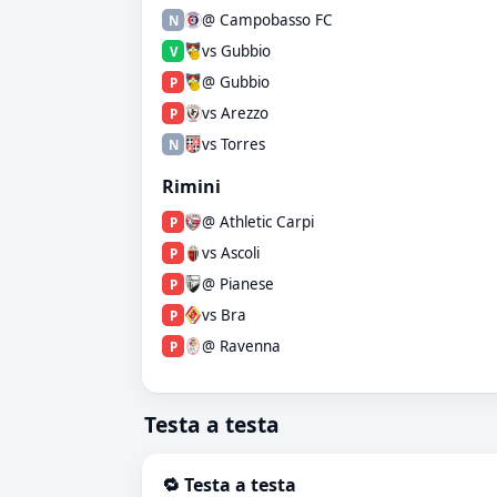
@ Campobasso FC
N
vs Gubbio
V
@ Gubbio
P
vs Arezzo
P
vs Torres
N
Rimini
@ Athletic Carpi
P
vs Ascoli
P
@ Pianese
P
vs Bra
P
@ Ravenna
P
Testa a testa
🔁 Testa a testa