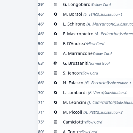
29'
🟨
G. Longobardi
Yellow Card
46'
🔄
M. Borsoi
(S. Ienco)
Substitution 1
46'
🔄
L. Schirone
(A. Marrancone)
Substituti
46'
🔄
F. Mastropietro
(A. Pellegrino)
Substit
50'
🟨
F. D'Andrea
Yellow Card
60'
🟨
A. Marrancone
Yellow Card
63'
⚽
G. Bruzzaniti
Normal Goal
65'
🟨
S. Ienco
Yellow Card
66'
🔄
N. Falasco
(G. Ferrarini)
Substitution 1
70'
🔄
L. Lombardi
(F. Viero)
Substitution 4
71'
🔄
M. Leoncini
(J. Camiciottoli)
Substituti
71'
🔄
M. Piccoli
(A. Petta)
Substitution 3
75'
🟨
Camiciotti
Yellow Card
80'
🟨
A. Tonti
Yellow Card