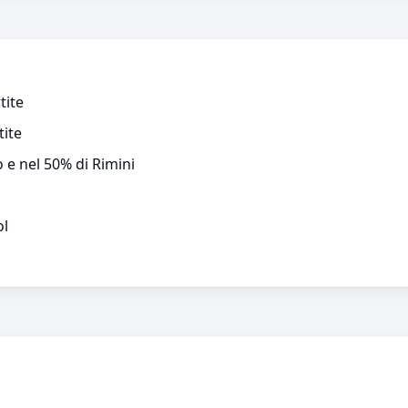
tite
tite
o e nel 50% di Rimini
ol