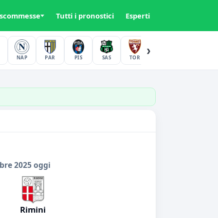
 scommesse
Tutti i pronostici
Esperti
›
NAP
PAR
PIS
SAS
TOR
UDI
VER
bre 2025 oggi
Rimini