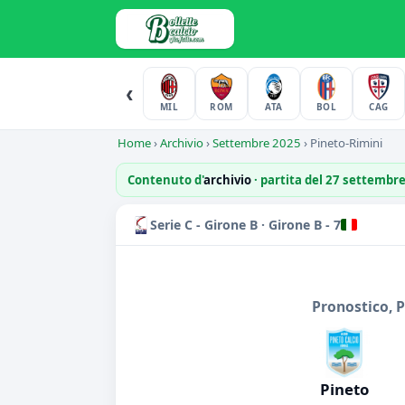
‹
MIL
ROM
ATA
BOL
CAG
Home
›
Archivio
›
Settembre 2025
›
Pineto-Rimini
Contenuto d'
archivio
· partita del 27 settembr
Serie C - Girone B · Girone B - 7
Pronostico, 
Pineto