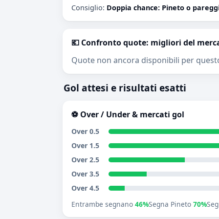
Consiglio:
Doppia chance: Pineto o paregg
💶 Confronto quote: migliori del merc
Quote non ancora disponibili per quest
Gol attesi e risultati esatti
⚽ Over / Under & mercati gol
Over 0.5
Over 1.5
Over 2.5
Over 3.5
Over 4.5
Entrambe segnano
46%
Segna Pineto
70%
Seg