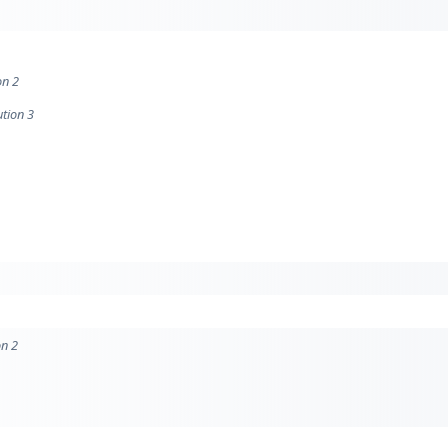
on 2
ution 3
on 2