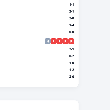
1-1
2-1
2-0
1-4
0-0
N
P
P
P
P
2-1
0-2
1-0
1-2
3-0