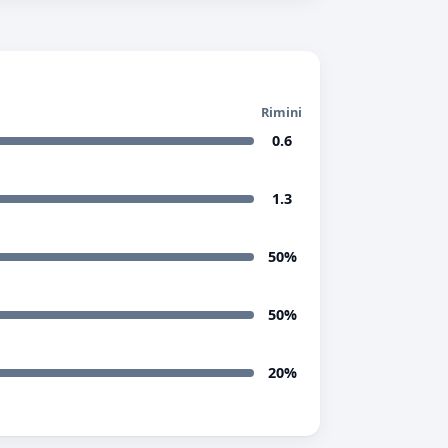
Rimini
0.6
1.3
50%
50%
20%