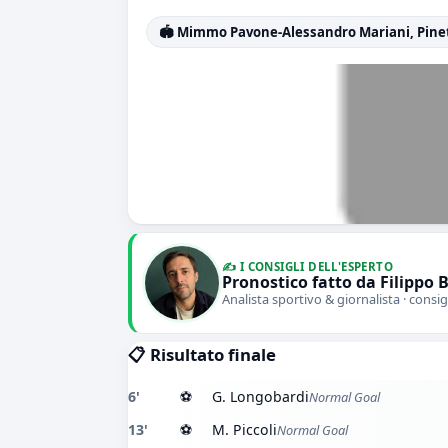
🏟️ Mimmo Pavone-Alessandro Mariani, Pine
✍️ I CONSIGLI DELL'ESPERTO
Pronostico fatto da Filippo 
Analista sportivo & giornalista · consig
📋 Risultato finale
6'
⚽
G. Longobardi
Normal Goal
13'
⚽
M. Piccoli
Normal Goal