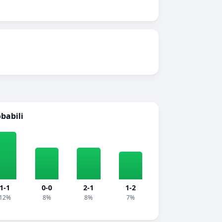
obabili
1-1
0-0
2-1
1-2
12%
8%
8%
7%