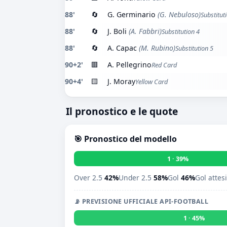
88'
🔄
G. Germinario
(G. Nebuloso)
Substitut
88'
🔄
J. Boli
(A. Fabbri)
Substitution 4
88'
🔄
A. Capac
(M. Rubino)
Substitution 5
90+2'
🟥
A. Pellegrino
Red Card
90+4'
🟨
J. Moray
Yellow Card
Il pronostico e le quote
🎯 Pronostico del modello
1 · 39%
Over 2.5
42%
Under 2.5
58%
Gol
46%
Gol attes
📡 PREVISIONE UFFICIALE API-FOOTBALL
1 · 45%