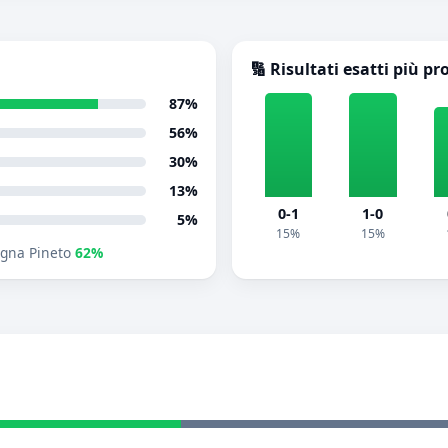
🔢 Risultati esatti più pr
87%
56%
30%
13%
0-1
1-0
5%
15%
15%
gna Pineto
62%