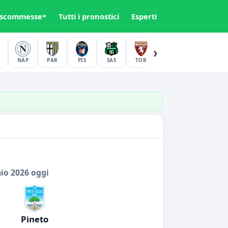
 scommesse
Tutti i pronostici
Esperti
›
NAP
PAR
PIS
SAS
TOR
UDI
VER
io 2026 oggi
Pineto