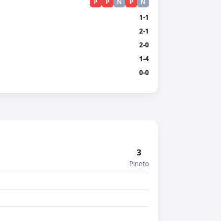
P
P
N
P
N
1-1
2-1
2-0
1-4
0-0
3
Pineto