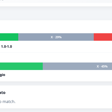
X · 29%
i
1.0-1.0
X · 45%
gio
ato
o match.