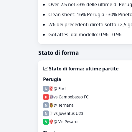
Over 2.5 nel 33% delle ultime di Perug
Clean sheet: 16% Perugia · 30% Pinet
2/6 dei precedenti diretti sotto i 2,5 g
Gol attesi dal modello: 0.96 - 0.96
Stato di forma
📈 Stato di forma: ultime partite
Perugia
@ Forli
N
vs Campobasso FC
P
@ Ternana
N
vs Juventus U23
N
@ Vis Pesaro
V