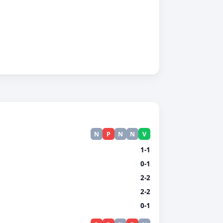
N
P
N
N
V
1-1
0-1
2-2
2-2
0-1