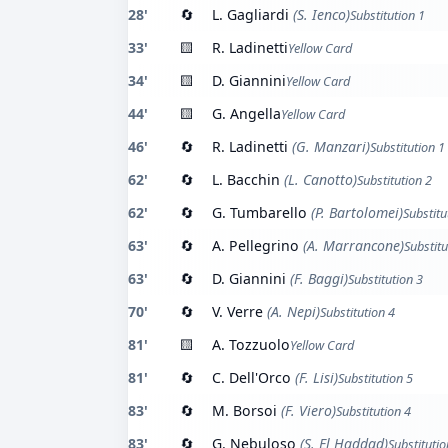
28'
🔄
L. Gagliardi
(S. Ienco)
Substitution 1
33'
🟨
R. Ladinetti
Yellow Card
34'
🟨
D. Giannini
Yellow Card
44'
🟨
G. Angella
Yellow Card
46'
🔄
R. Ladinetti
(G. Manzari)
Substitution 1
62'
🔄
L. Bacchin
(L. Canotto)
Substitution 2
62'
🔄
G. Tumbarello
(P. Bartolomei)
Substitu
63'
🔄
A. Pellegrino
(A. Marrancone)
Substitu
63'
🔄
D. Giannini
(F. Baggi)
Substitution 3
70'
🔄
V. Verre
(A. Nepi)
Substitution 4
81'
🟨
A. Tozzuolo
Yellow Card
81'
🔄
C. Dell'Orco
(F. Lisi)
Substitution 5
83'
🔄
M. Borsoi
(F. Viero)
Substitution 4
83'
🔄
G. Nebuloso
(S. El Haddad)
Substitutio