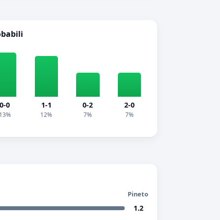
obabili
0-0
1-1
0-2
2-0
13%
12%
7%
7%
Pineto
1.2