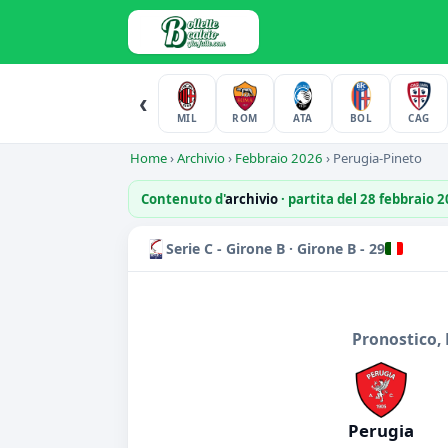
‹
MIL
ROM
ATA
BOL
CAG
Home
›
Archivio
›
Febbraio 2026
›
Perugia-Pineto
Contenuto d'
archivio
· partita del 28 febbraio 
Serie C - Girone B · Girone B - 29
Pronostico, 
Perugia