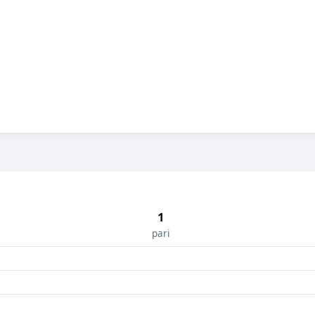
1
pari