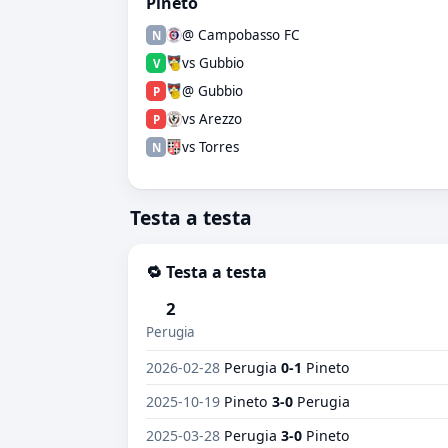
Pineto
@ Campobasso FC
N
vs Gubbio
V
@ Gubbio
P
vs Arezzo
P
vs Torres
N
Testa a testa
🔁 Testa a testa
2
Perugia
2026-02-28
Perugia
0-1
Pineto
2025-10-19
Pineto
3-0
Perugia
2025-03-28
Perugia
3-0
Pineto