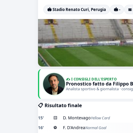
🏟️ Stadio Renato Curi, Perugia
🏟️ -
📅
✍️ I CONSIGLI DELL'ESPERTO
Pronostico fatto da Filippo 
Analista sportivo & giornalista · consig
📋 Risultato finale
15'
🟨
D. Montevago
Yellow Card
16'
⚽
F. D'Andrea
Normal Goal