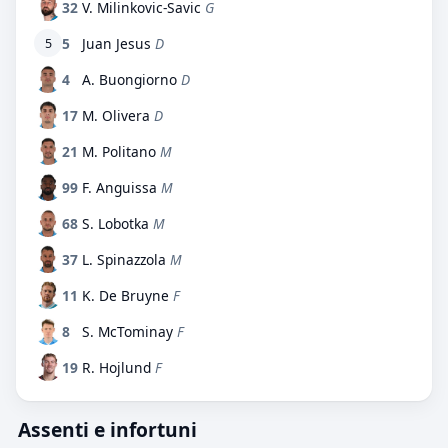
32
V. Milinkovic-Savic
G
5
Juan Jesus
D
5
4
A. Buongiorno
D
17
M. Olivera
D
21
M. Politano
M
99
F. Anguissa
M
68
S. Lobotka
M
37
L. Spinazzola
M
11
K. De Bruyne
F
8
S. McTominay
F
19
R. Hojlund
F
Assenti e infortuni