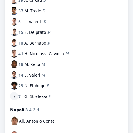
39
A. Circati
D
37
M. Troilo
D
5
L. Valenti
D
15
E. Delprato
M
10
A. Bernabe
M
41
H. Nicolussi Caviglia
M
16
M. Keita
M
14
E. Valeri
M
23
N. Elphege
F
7
G. Strefezza
F
7
Napoli
3-4-2-1
All. Antonio Conte