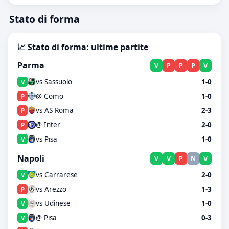
Stato di forma
📈 Stato di forma: ultime partite
Parma
V
P
P
P
V
vs Sassuolo
1-0
V
@ Como
1-0
P
vs AS Roma
2-3
P
@ Inter
2-0
P
vs Pisa
1-0
V
Napoli
V
V
P
N
V
vs Carrarese
2-0
V
vs Arezzo
1-3
P
vs Udinese
1-0
V
@ Pisa
0-3
V