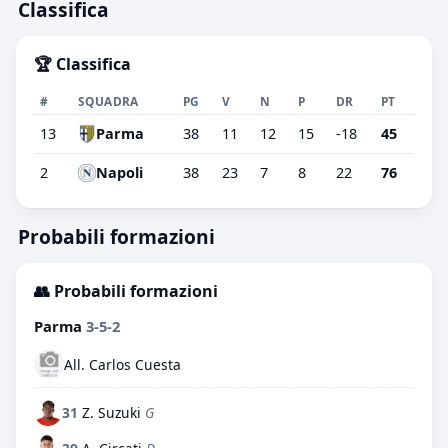
Classifica
🏆 Classifica
#
SQUADRA
PG
V
N
P
DR
PT
13
Parma
38
11
12
15
-18
45
2
Napoli
38
23
7
8
22
76
Probabili formazioni
👥 Probabili formazioni
Parma
3-5-2
All. Carlos Cuesta
31
Z. Suzuki
G