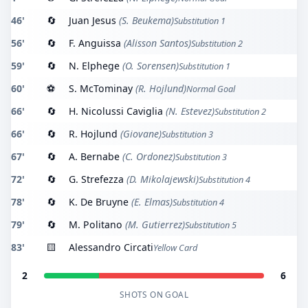
46'
🔄
Juan Jesus
(S. Beukema)
Substitution 1
56'
🔄
F. Anguissa
(Alisson Santos)
Substitution 2
59'
🔄
N. Elphege
(O. Sorensen)
Substitution 1
60'
⚽
S. McTominay
(R. Hojlund)
Normal Goal
66'
🔄
H. Nicolussi Caviglia
(N. Estevez)
Substitution 2
66'
🔄
R. Hojlund
(Giovane)
Substitution 3
67'
🔄
A. Bernabe
(C. Ordonez)
Substitution 3
72'
🔄
G. Strefezza
(D. Mikolajewski)
Substitution 4
78'
🔄
K. De Bruyne
(E. Elmas)
Substitution 4
79'
🔄
M. Politano
(M. Gutierrez)
Substitution 5
83'
🟨
Alessandro Circati
Yellow Card
2
6
SHOTS ON GOAL