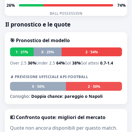
26%
74%
BALL POSSESSION
Il pronostico e le quote
🎯 Pronostico del modello
1 · 21%
X · 25%
2 · 54%
Over 2.5
36%
Under 2.5
64%
Gol
38%
Gol attesi
0.7-1.4
📡 PREVISIONE UFFICIALE API-FOOTBALL
1 · 0%
X · 50%
2 · 50%
Consiglio:
Doppia chance: pareggio o Napoli
💶 Confronto quote: migliori del mercato
Quote non ancora disponibili per questo match.