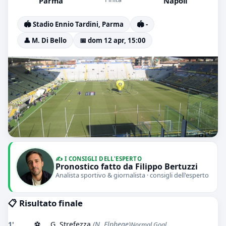
Parma
Napoli
🏟️ Stadio Ennio Tardini, Parma
🏟️ -
👤 M. Di Bello
📅 dom 12 apr, 15:00
✍️ I CONSIGLI DELL'ESPERTO
Pronostico fatto da Filippo Bertuzzi
Analista sportivo & giornalista · consigli dell'esperto
📋 Risultato finale
1'
⚽
G. Strefezza
(N. Elphege)
Normal Goal