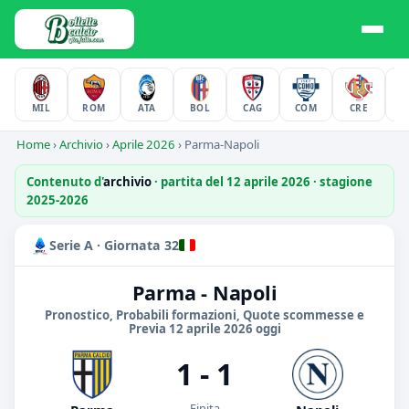
MIL
ROM
ATA
BOL
CAG
COM
CRE
F
Home
›
Archivio
›
Aprile 2026
›
Parma-Napoli
Contenuto d'
archivio
· partita del 12 aprile 2026 · stagione
2025-2026
Serie A · Giornata 32
Parma - Napoli
Pronostico, Probabili formazioni, Quote scommesse e
Previa 12 aprile 2026 oggi
1 - 1
Finita