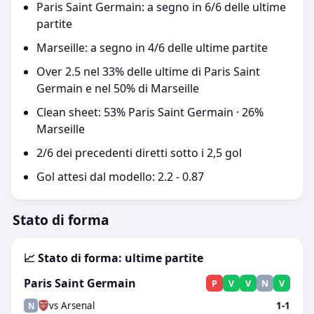
Paris Saint Germain: a segno in 6/6 delle ultime
partite
Marseille: a segno in 4/6 delle ultime partite
Over 2.5 nel 33% delle ultime di Paris Saint
Germain e nel 50% di Marseille
Clean sheet: 53% Paris Saint Germain · 26%
Marseille
2/6 dei precedenti diretti sotto i 2,5 gol
Gol attesi dal modello: 2.2 - 0.87
Stato di forma
📈 Stato di forma: ultime partite
Paris Saint Germain
P
V
V
N
V
vs Arsenal
1-1
N