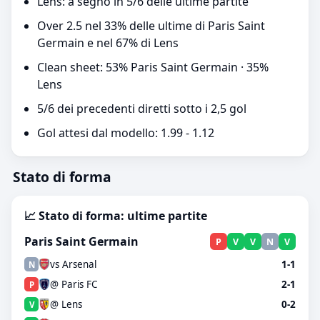
Lens: a segno in 5/6 delle ultime partite
Over 2.5 nel 33% delle ultime di Paris Saint
Germain e nel 67% di Lens
Clean sheet: 53% Paris Saint Germain · 35%
Lens
5/6 dei precedenti diretti sotto i 2,5 gol
Gol attesi dal modello: 1.99 - 1.12
Stato di forma
📈 Stato di forma: ultime partite
Paris Saint Germain
P
V
V
N
V
vs Arsenal
1-1
N
@ Paris FC
2-1
P
@ Lens
0-2
V