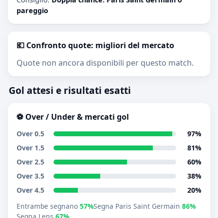
pareggio
💶 Confronto quote: migliori del mercato
Quote non ancora disponibili per questo match.
Gol attesi e risultati esatti
⚽ Over / Under & mercati gol
Over 0.5
97%
Over 1.5
81%
Over 2.5
60%
Over 3.5
38%
Over 4.5
20%
Entrambe segnano
57%
Segna Paris Saint Germain
86%
Segna Lens
67%