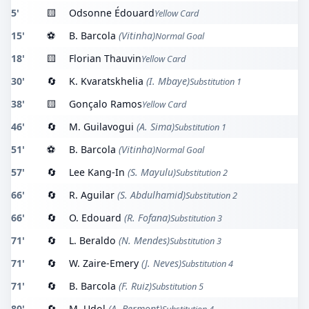
5'
🟨
Odsonne Édouard
Yellow Card
15'
⚽
B. Barcola
(Vitinha)
Normal Goal
18'
🟨
Florian Thauvin
Yellow Card
30'
🔄
K. Kvaratskhelia
(I. Mbaye)
Substitution 1
38'
🟨
Gonçalo Ramos
Yellow Card
46'
🔄
M. Guilavogui
(A. Sima)
Substitution 1
51'
⚽
B. Barcola
(Vitinha)
Normal Goal
57'
🔄
Lee Kang-In
(S. Mayulu)
Substitution 2
66'
🔄
R. Aguilar
(S. Abdulhamid)
Substitution 2
66'
🔄
O. Edouard
(R. Fofana)
Substitution 3
71'
🔄
L. Beraldo
(N. Mendes)
Substitution 3
71'
🔄
W. Zaire-Emery
(J. Neves)
Substitution 4
71'
🔄
B. Barcola
(F. Ruiz)
Substitution 5
80'
🔄
M. Udol
(A. Bermont)