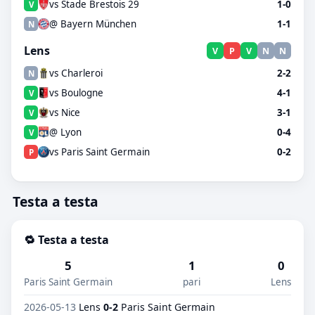
vs Stade Brestois 29
1-0
V
@ Bayern München
1-1
N
Lens
V
P
V
N
N
vs Charleroi
2-2
N
vs Boulogne
4-1
V
vs Nice
3-1
V
@ Lyon
0-4
V
vs Paris Saint Germain
0-2
P
Testa a testa
🔁 Testa a testa
5
1
0
Paris Saint Germain
pari
Lens
2026-05-13
Lens
0-2
Paris Saint Germain