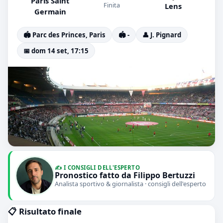
Paris Saint
Finita
Lens
Germain
🏟️ Parc des Princes, Paris
🏟️ -
👤 J. Pignard
📅 dom 14 set, 17:15
✍️ I CONSIGLI DELL'ESPERTO
Pronostico fatto da Filippo Bertuzzi
Analista sportivo & giornalista · consigli dell'esperto
📋 Risultato finale