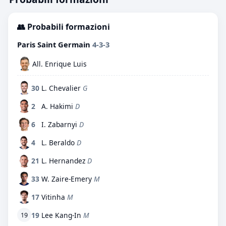
👥 Probabili formazioni
Paris Saint Germain
4-3-3
All. Enrique Luis
30
L. Chevalier
G
2
A. Hakimi
D
6
I. Zabarnyi
D
4
L. Beraldo
D
21
L. Hernandez
D
33
W. Zaire-Emery
M
17
Vitinha
M
19
Lee Kang-In
M
19