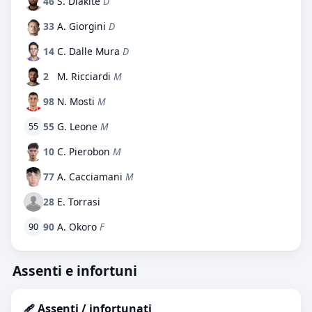
46
S. Diakite
D
33
A. Giorgini
D
14
C. Dalle Mura
D
2
M. Ricciardi
M
98
N. Mosti
M
55
G. Leone
M
55
10
C. Pierobon
M
77
A. Cacciamani
M
28
E. Torrasi
90
A. Okoro
F
90
Assenti e infortuni
🩹 Assenti / infortunati