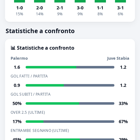
1-0
2-0
2-1
3-0
1-1
3-1
15%
14%
9%
9%
8%
6%
Statistiche a confronto
📊 Statistiche a confronto
Palermo
Juve Stabia
1.6
1.2
GOL FATTI / PARTITA
0.9
1.2
GOL SUBITI / PARTITA
50%
33%
OVER 2.5 (ULTIME)
17%
67%
ENTRAMBE SEGNANO (ULTIME)
45%
29%