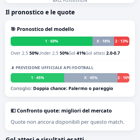
BALL POSSESSION
Il pronostico e le quote
🎯 Pronostico del modello
1 · 69%
X · 18%
2 · 13%
Over 2.5
50%
Under 2.5
50%
Gol
41%
Gol attesi
2.0-0.7
📡 PREVISIONE UFFICIALE API-FOOTBALL
1 · 45%
X · 45%
2 · 10%
Consiglio:
Doppia chance: Palermo o pareggio
💶 Confronto quote: migliori del mercato
Quote non ancora disponibili per questo match.
Gol attesi e risultati esatti