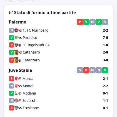
📈 Stato di forma: ultime partite
Palermo
P
V
N
V
N
vs 1. FC Nürnberg
2-2
N
vs Paradiso
7-0
V
@ FC Ingolstadt 04
1-0
P
vs Catanzaro
2-0
V
@ Catanzaro
3-0
P
Juve Stabia
N
P
N
N
V
@ Monza
2-1
P
vs Monza
2-2
N
@ Modena
0-1
V
@ Sudtirol
1-1
N
vs Frosinone
0-1
P