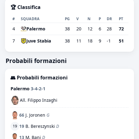
🏆 Classifica
#
SQUADRA
PG
V
N
P
DR
PT
4
Palermo
38
20
12
6
28
72
7
Juve Stabia
38
11
18
9
-1
51
Probabili formazioni
👥 Probabili formazioni
Palermo
3-4-2-1
All. Filippo Inzaghi
66
J. Joronen
G
19
B. Bereszynski
D
19
13
M. Bani
D