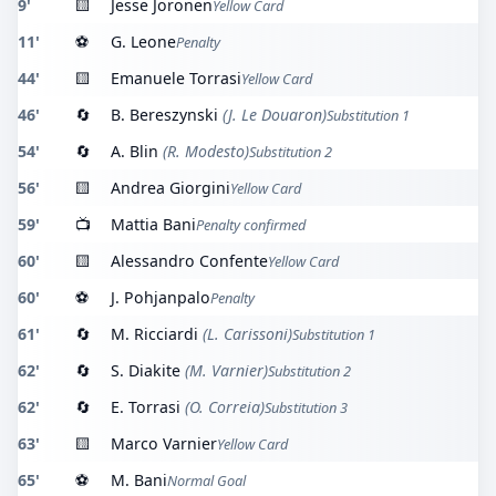
9'
🟨
Jesse Joronen
Yellow Card
11'
⚽
G. Leone
Penalty
44'
🟨
Emanuele Torrasi
Yellow Card
46'
🔄
B. Bereszynski
(J. Le Douaron)
Substitution 1
54'
🔄
A. Blin
(R. Modesto)
Substitution 2
56'
🟨
Andrea Giorgini
Yellow Card
59'
📺
Mattia Bani
Penalty confirmed
60'
🟨
Alessandro Confente
Yellow Card
60'
⚽
J. Pohjanpalo
Penalty
61'
🔄
M. Ricciardi
(L. Carissoni)
Substitution 1
62'
🔄
S. Diakite
(M. Varnier)
Substitution 2
62'
🔄
E. Torrasi
(O. Correia)
Substitution 3
63'
🟨
Marco Varnier
Yellow Card
65'
⚽
M. Bani
Normal Goal