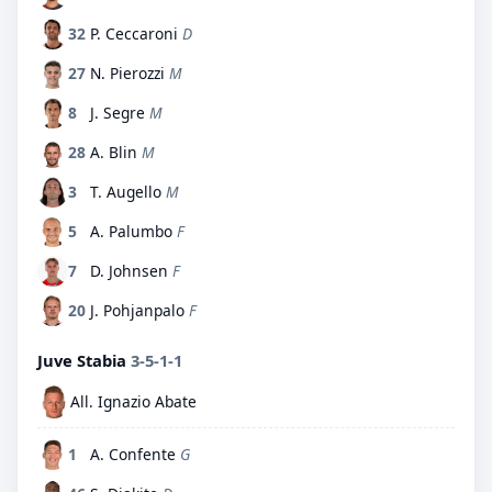
32
P. Ceccaroni
D
27
N. Pierozzi
M
8
J. Segre
M
28
A. Blin
M
3
T. Augello
M
5
A. Palumbo
F
7
D. Johnsen
F
20
J. Pohjanpalo
F
Juve Stabia
3-5-1-1
All. Ignazio Abate
1
A. Confente
G