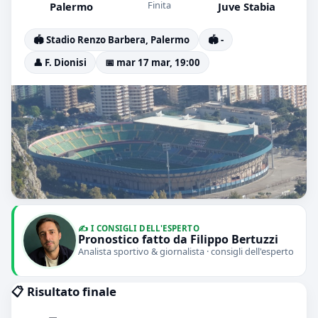
Finita
Palermo
Juve Stabia
🏟️ Stadio Renzo Barbera, Palermo
🏟️ -
👤 F. Dionisi
📅 mar 17 mar, 19:00
✍️ I CONSIGLI DELL'ESPERTO
Pronostico fatto da Filippo Bertuzzi
Analista sportivo & giornalista · consigli dell'esperto
📋 Risultato finale