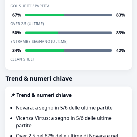
GOL SUBITI / PARTITA
67%
83%
OVER 2.5 (ULTIME)
50%
83%
ENTRAMBE SEGNANO (ULTIME)
34%
42%
CLEAN SHEET
Trend & numeri chiave
📌 Trend & numeri chiave
Novara: a segno in 5/6 delle ultime partite
Vicenza Virtus: a segno in 5/6 delle ultime
partite
Over 2.5 nel 67% delle ultime di Novara e nel