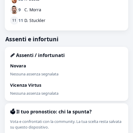
9
C. Morra
11
D. Stuckler
11
Assenti e infortuni
🩹 Assenti / infortunati
Novara
Nessuna assenza segnalata
Vicenza Virtus
Nessuna assenza segnalata
🗳️ Il tuo pronostico: chi la spunta?
Vota e confrontati con la community. La tua scelta resta salvata
su questo dispositivo.