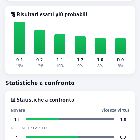
🔢 Risultati esatti più probabili
0-1
0-2
1-1
1-2
1-0
0-0
16%
12%
10%
9%
8%
8%
Statistiche a confronto
📊 Statistiche a confronto
Novara
Vicenza Virtus
1.1
1.8
GOL FATTI / PARTITA
1
0.7