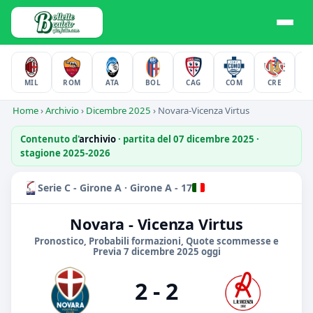
MIL
ROM
ATA
BOL
CAG
COM
CRE
F
Home
›
Archivio
›
Dicembre 2025
›
Novara-Vicenza Virtus
Contenuto d'
archivio
· partita del 07 dicembre 2025 ·
stagione 2025-2026
Serie C - Girone A · Girone A - 17
Novara - Vicenza Virtus
Pronostico, Probabili formazioni, Quote scommesse e
Previa 7 dicembre 2025 oggi
2 - 2