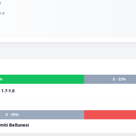
3
n 4
5%
X · 22%
i
1.7-1.0
X · 45%
iti Bellunesi