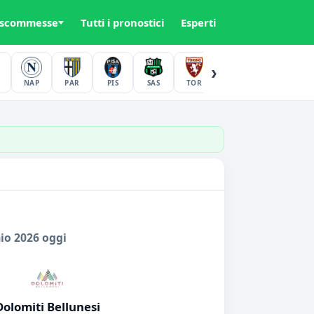
 scommesse
Tutti i pronostici
Esperti
›
NAP
PAR
PIS
SAS
TOR
UDI
VER
io 2026 oggi
Dolomiti Bellunesi