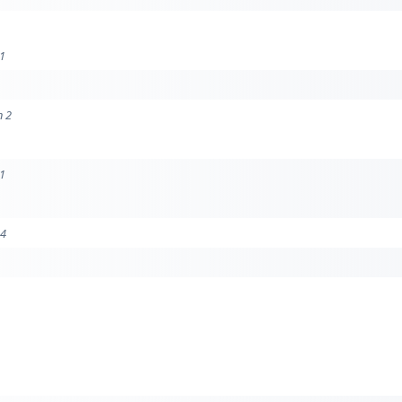
 1
n 2
 1
 4