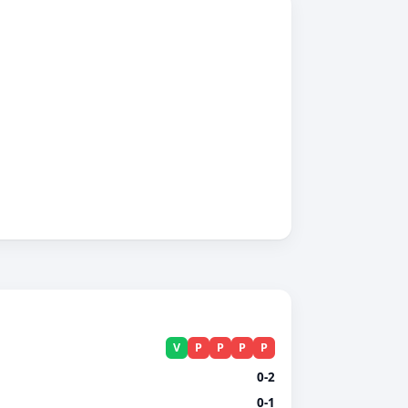
V
P
P
P
P
0-2
0-1