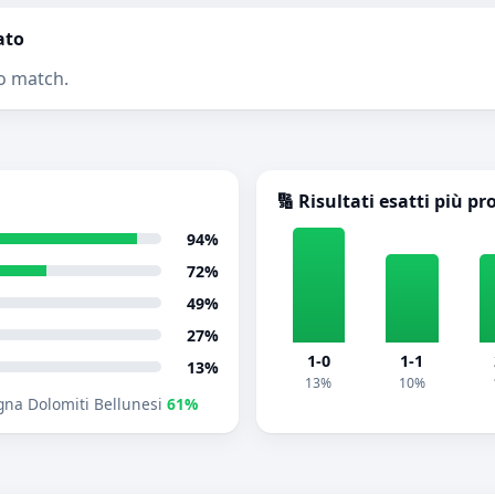
ato
o match.
🔢 Risultati esatti più pr
94%
72%
49%
27%
1-0
1-1
13%
13%
10%
gna Dolomiti Bellunesi
61%