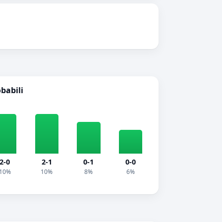
obabili
2-0
2-1
0-1
0-0
10%
10%
8%
6%