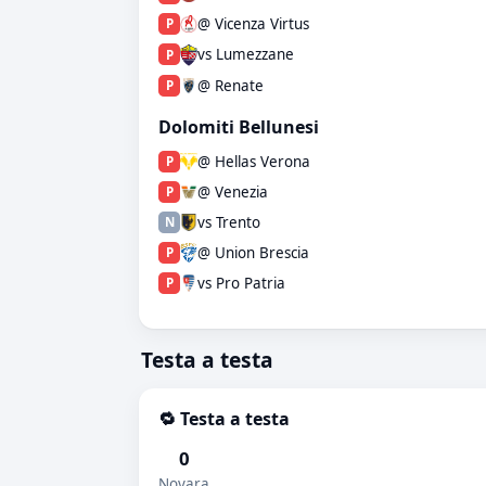
@ Vicenza Virtus
P
vs Lumezzane
P
@ Renate
P
Dolomiti Bellunesi
@ Hellas Verona
P
@ Venezia
P
vs Trento
N
@ Union Brescia
P
vs Pro Patria
P
Testa a testa
🔁 Testa a testa
0
Novara