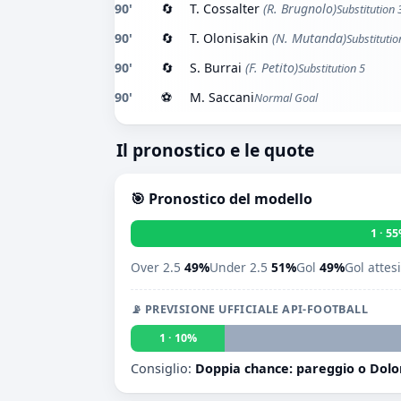
90'
🔄
T. Cossalter
(R. Brugnolo)
Substitution 
90'
🔄
T. Olonisakin
(N. Mutanda)
Substitutio
90'
🔄
S. Burrai
(F. Petito)
Substitution 5
90'
⚽
M. Saccani
Normal Goal
Il pronostico e le quote
🎯 Pronostico del modello
1 · 5
Over 2.5
49%
Under 2.5
51%
Gol
49%
Gol attes
📡 PREVISIONE UFFICIALE API-FOOTBALL
1 · 10%
Consiglio:
Doppia chance: pareggio o Dolom