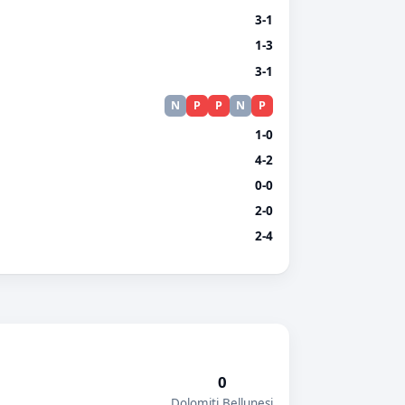
3-1
1-3
3-1
N
P
P
N
P
1-0
4-2
0-0
2-0
2-4
0
Dolomiti Bellunesi