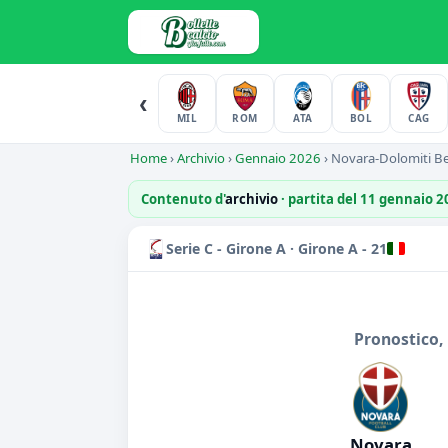
‹
MIL
ROM
ATA
BOL
CAG
Home
›
Archivio
›
Gennaio 2026
›
Novara-Dolomiti Be
Contenuto d'
archivio
· partita del 11 gennaio 
Serie C - Girone A · Girone A - 21
Pronostico,
Novara