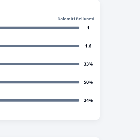
Dolomiti Bellunesi
1
1.6
33%
50%
24%