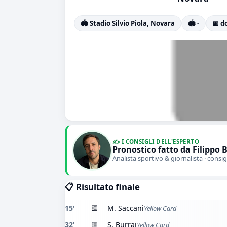
🏟️ Stadio Silvio Piola, Novara
🏟️ -
📅 d
✍️ I CONSIGLI DELL'ESPERTO
Pronostico fatto da Filippo 
Analista sportivo & giornalista · consig
📋 Risultato finale
15'
🟨
M. Saccani
Yellow Card
32'
🟨
S. Burrai
Yellow Card