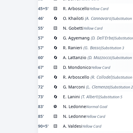
45+5'
🟨
R. Arboscello
Yellow Card
46'
🔄
O. Khailoti
(A. Cannavaro)
Substitution
55'
🟨
N. Gobetti
Yellow Card
57'
🔄
G. Agyemang
(D. Dell'Erba)
Substitutio
57'
🔄
R. Ranieri
(G. Basso)
Substitution 3
60'
🔄
A. Lattanzio
(D. Mazzocco)
Substitution
67'
🟨
D. Mondonico
Yellow Card
67'
🔄
R. Arboscello
(R. Collodel)
Substitution
72'
🔄
G. Marconi
(L. Clemenza)
Substitution 2
73'
🔄
E. Lanini
(T. Alberti)
Substitution 5
83'
⚽
N. Ledonne
Normal Goal
85'
🟨
N. Ledonne
Yellow Card
90+5'
🟨
A. Valdesi
Yellow Card