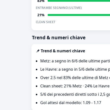
83%
ENTRAMBE SEGNANO (ULTIME)
21%
CLEAN SHEET
Trend & numeri chiave
📌 Trend & numeri chiave
Metz: a segno in 6/6 delle ultime part
Le Havre: a segno in 5/6 delle ultime p
Over 2.5 nel 83% delle ultime di Metz 
Clean sheet: 21% Metz · 24% Le Havre
5/6 dei precedenti diretti sotto i 2,5 g
Gol attesi dal modello: 1.09 - 1.17