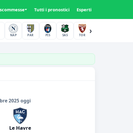
 scommesse
Tutti i pronostici
Esperti
›
NAP
PAR
PIS
SAS
TOR
UDI
VER
bre 2025 oggi
Le Havre