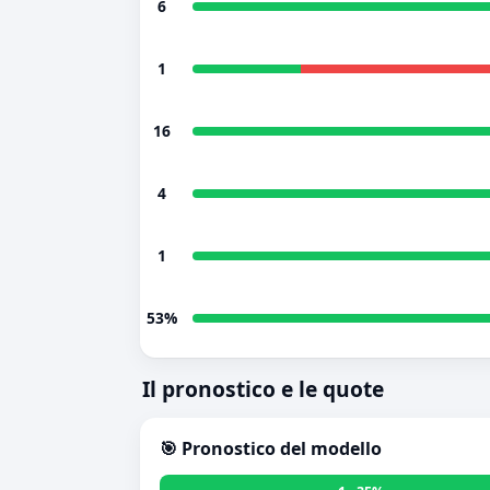
6
1
16
4
1
53%
Il pronostico e le quote
🎯 Pronostico del modello