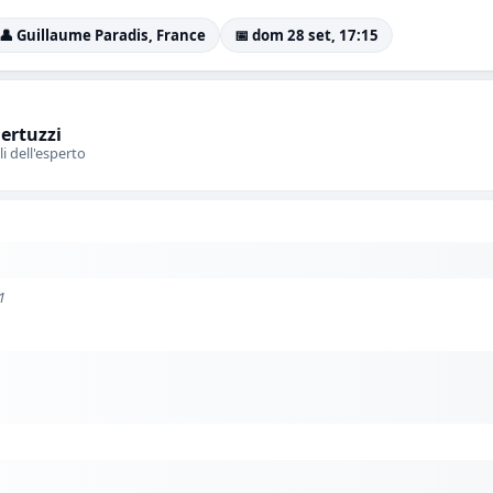
👤 Guillaume Paradis, France
📅 dom 28 set, 17:15
Bertuzzi
li dell'esperto
1