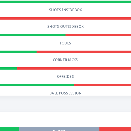
SHOTS INSIDEBOX
SHOTS OUTSIDEBOX
FOULS
CORNER KICKS
OFFSIDES
BALL POSSESSION