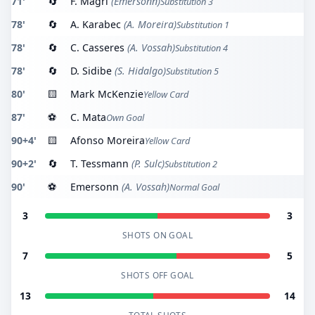
71'
🔄
F. Magri
(Emersonn)
Substitution 3
78'
🔄
A. Karabec
(A. Moreira)
Substitution 1
78'
🔄
C. Casseres
(A. Vossah)
Substitution 4
78'
🔄
D. Sidibe
(S. Hidalgo)
Substitution 5
80'
🟨
Mark McKenzie
Yellow Card
87'
⚽
C. Mata
Own Goal
90+4'
🟨
Afonso Moreira
Yellow Card
90+2'
🔄
T. Tessmann
(P. Sulc)
Substitution 2
90'
⚽
Emersonn
(A. Vossah)
Normal Goal
3
3
SHOTS ON GOAL
7
5
SHOTS OFF GOAL
13
14