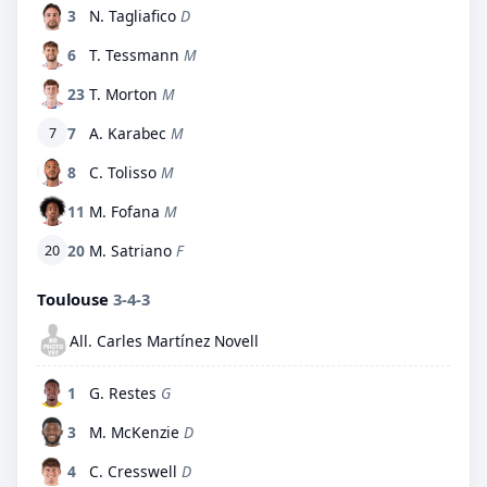
3
N. Tagliafico
D
6
T. Tessmann
M
23
T. Morton
M
7
A. Karabec
M
7
8
C. Tolisso
M
11
M. Fofana
M
20
M. Satriano
F
20
Toulouse
3-4-3
All. Carles Martínez Novell
1
G. Restes
G
3
M. McKenzie
D
4
C. Cresswell
D