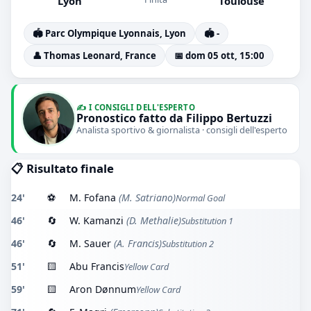
Lyon
Toulouse
🏟️ Parc Olympique Lyonnais, Lyon
🏟️ -
👤 Thomas Leonard, France
📅 dom 05 ott, 15:00
✍️ I CONSIGLI DELL'ESPERTO
Pronostico fatto da Filippo Bertuzzi
Analista sportivo & giornalista · consigli dell'esperto
📋 Risultato finale
24'
⚽
M. Fofana
(M. Satriano)
Normal Goal
46'
🔄
W. Kamanzi
(D. Methalie)
Substitution 1
46'
🔄
M. Sauer
(A. Francis)
Substitution 2
51'
🟨
Abu Francis
Yellow Card
59'
🟨
Aron Dønnum
Yellow Card