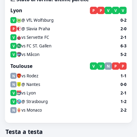
Lyon
P
P
V
V
V
@ VfL Wolfsburg
0-2
V
@ Slavia Praha
2-0
P
vs Servette FC
2-1
V
vs FC ST. Gallen
6-3
V
vs Mâcon
5-2
V
Toulouse
V
V
N
P
P
vs Rodez
1-1
N
@ Nantes
0-0
N
vs Lyon
2-1
V
@ Strasbourg
1-2
V
vs Monaco
2-2
N
Testa a testa