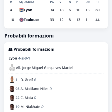
#
SQUADRA
PG
V
N
P
DR
PT
4
Lyon
34
18
6
10
13
60
10
Toulouse
33
12
8
13
1
44
Probabili formazioni
👥 Probabili formazioni
Lyon
4-2-3-1
All. Jorge Miguel Gonçalves Maciel
1
D. Greif
G
98
A. Maitland-Niles
D
22
C. Mata
D
19
M. Niakhate
D