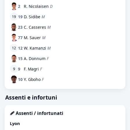
2
R. Nicolaisen
D
19
D. Sidibe
M
19
23
C. Casseres
M
77
M. Sauer
M
12
W. Kamanzi
M
12
15
A. Donnum
F
9
F. Magri
F
9
10
Y. Gboho
F
Assenti e infortuni
🩹 Assenti / infortunati
Lyon