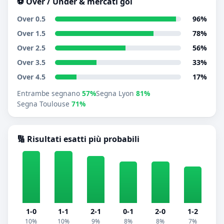
⚽ Over / Under & mercati gol
Over 0.5
96%
Over 1.5
78%
Over 2.5
56%
Over 3.5
33%
Over 4.5
17%
Entrambe segnano
57%
Segna Lyon
81%
Segna Toulouse
71%
🔢 Risultati esatti più probabili
1-0
1-1
2-1
0-1
2-0
1-2
10%
10%
9%
8%
8%
7%