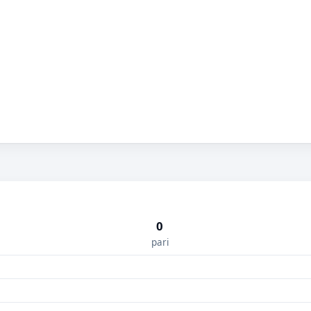
0
pari