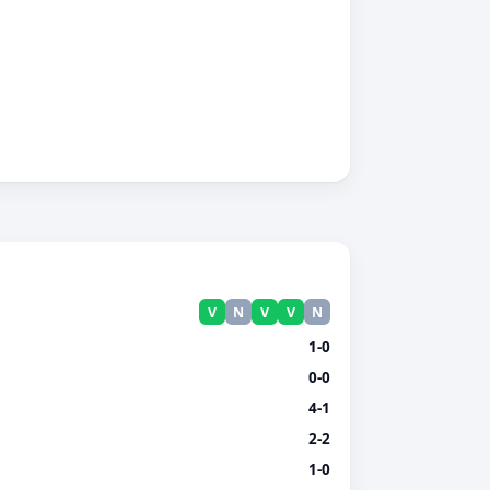
V
N
V
V
N
1-0
0-0
4-1
2-2
1-0