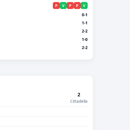
P
V
P
P
V
0-1
1-1
2-2
1-0
2-2
2
Cittadella