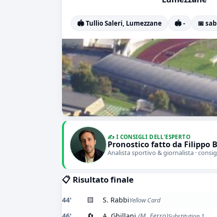
🏟️ Tullio Saleri, Lumezzane
🏟️ -
📅 sab
✍️ I CONSIGLI DELL'ESPERTO
Pronostico fatto da Filippo 
Analista sportivo & giornalista · consig
📋 Risultato finale
44'
🟨
S. Rabbi
Yellow Card
46'
🔄
A. Ghillani
(M. Ferro)
Substitution 1