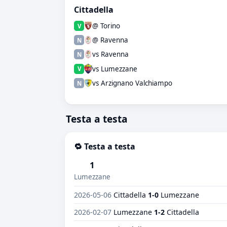
Cittadella
@ Torino
V
@ Ravenna
N
vs Ravenna
N
vs Lumezzane
V
vs Arzignano Valchiampo
N
Testa a testa
🔁 Testa a testa
1
Lumezzane
2026-05-06
Cittadella
1-0
Lumezzane
2026-02-07
Lumezzane
1-2
Cittadella