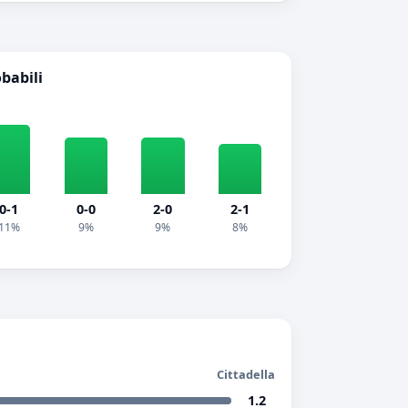
obabili
0-1
0-0
2-0
2-1
11%
9%
9%
8%
Cittadella
1.2