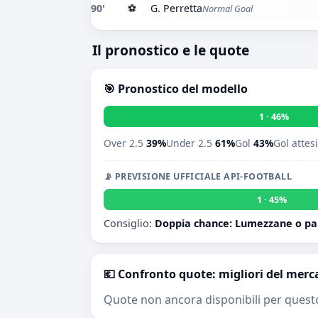
90'
⚽
G. Perretta
Normal Goal
Il pronostico e le quote
🎯 Pronostico del modello
1 · 46%
Over 2.5
39%
Under 2.5
61%
Gol
43%
Gol attes
📡 PREVISIONE UFFICIALE API-FOOTBALL
1 · 45%
Consiglio:
Doppia chance: Lumezzane o pa
💶 Confronto quote: migliori del merc
Quote non ancora disponibili per quest