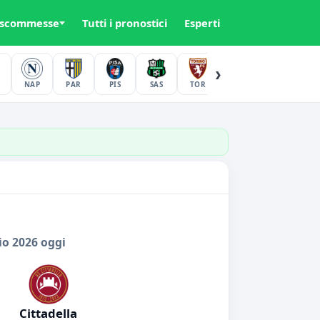
 scommesse
Tutti i pronostici
Esperti
›
NAP
PAR
PIS
SAS
TOR
UDI
VER
io 2026 oggi
Cittadella