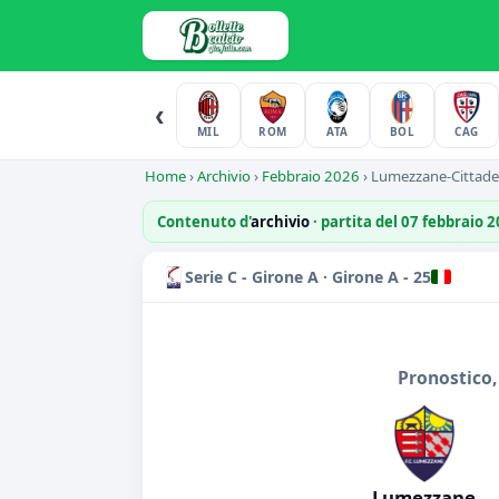
‹
MIL
ROM
ATA
BOL
CAG
Home
›
Archivio
›
Febbraio 2026
›
Lumezzane-Cittade
Contenuto d'
archivio
· partita del 07 febbraio 
Serie C - Girone A · Girone A - 25
Pronostico,
Lumezzane