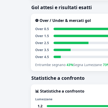
Gol attesi e risultati esatti
⚽ Over / Under & mercati gol
Over 0.5
Over 1.5
Over 2.5
Over 3.5
Over 4.5
Entrambe segnano
43%
Segna Lumezzane
73
Statistiche a confronto
📊 Statistiche a confronto
Lumezzane
1.2