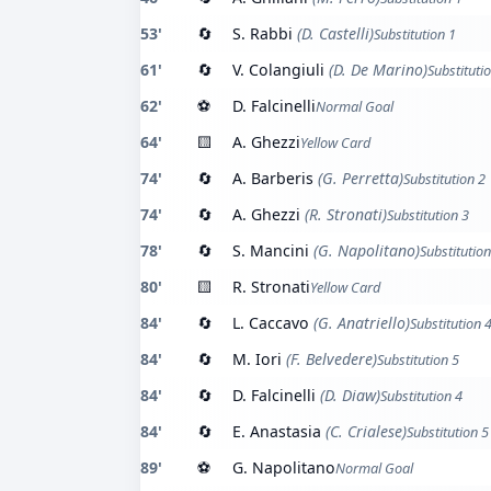
53'
🔄
S. Rabbi
(D. Castelli)
Substitution 1
61'
🔄
V. Colangiuli
(D. De Marino)
Substituti
62'
⚽
D. Falcinelli
Normal Goal
64'
🟨
A. Ghezzi
Yellow Card
74'
🔄
A. Barberis
(G. Perretta)
Substitution 2
74'
🔄
A. Ghezzi
(R. Stronati)
Substitution 3
78'
🔄
S. Mancini
(G. Napolitano)
Substitution
80'
🟨
R. Stronati
Yellow Card
84'
🔄
L. Caccavo
(G. Anatriello)
Substitution 
84'
🔄
M. Iori
(F. Belvedere)
Substitution 5
84'
🔄
D. Falcinelli
(D. Diaw)
Substitution 4
84'
🔄
E. Anastasia
(C. Crialese)
Substitution 5
89'
⚽
G. Napolitano
Normal Goal