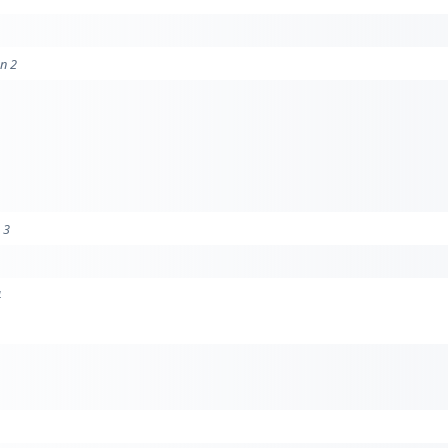
on 2
 3
4