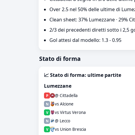
Over 2.5 nel 50% delle ultime di Lumez
Clean sheet: 37% Lumezzane · 29% Cit
2/3 dei precedenti diretti sotto i 2,5 g
Gol attesi dal modello: 1.3 - 0.95
Stato di forma
📈 Stato di forma: ultime partite
Lumezzane
@ Cittadella
P
vs Alcione
N
vs Virtus Verona
V
@ Lecco
N
vs Union Brescia
V