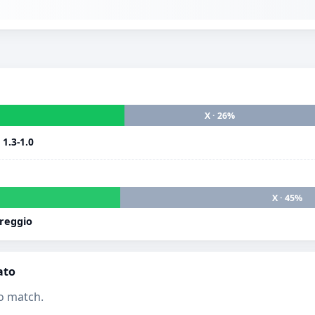
X · 26%
i
1.3-1.0
X · 45%
reggio
ato
o match.