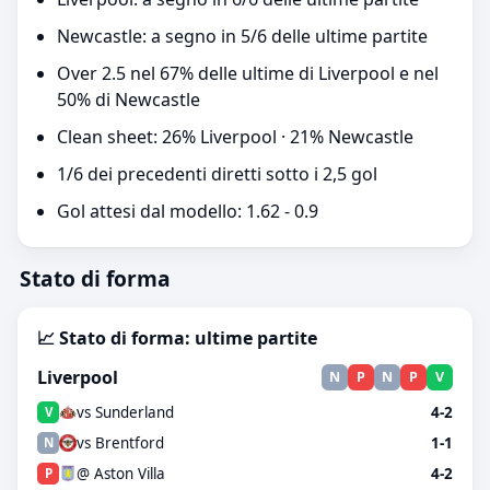
Newcastle: a segno in 5/6 delle ultime partite
Over 2.5 nel 67% delle ultime di Liverpool e nel
50% di Newcastle
Clean sheet: 26% Liverpool · 21% Newcastle
1/6 dei precedenti diretti sotto i 2,5 gol
Gol attesi dal modello: 1.62 - 0.9
Stato di forma
📈 Stato di forma: ultime partite
Liverpool
N
P
N
P
V
vs Sunderland
4-2
V
vs Brentford
1-1
N
@ Aston Villa
4-2
P