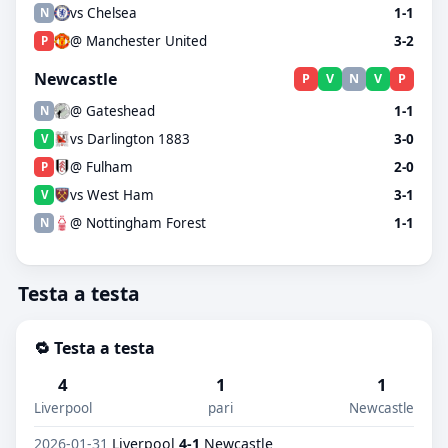
vs Chelsea
1-1
N
@ Manchester United
3-2
P
Newcastle
P
V
N
V
P
@ Gateshead
1-1
N
vs Darlington 1883
3-0
V
@ Fulham
2-0
P
vs West Ham
3-1
V
@ Nottingham Forest
1-1
N
Testa a testa
🔁 Testa a testa
4
1
1
Liverpool
pari
Newcastle
2026-01-31
Liverpool
4-1
Newcastle