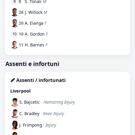
8
S. Tonali
M
8
28
J. Willock
M
20
A. Elanga
F
10
A. Gordon
F
10
11
H. Barnes
F
Assenti e infortuni
🩹 Assenti / infortunati
Liverpool
S. Bajcetic
· Hamstring Injury
C. Bradley
· Knee Injury
J. Frimpong
· Injury