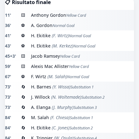
📋 Risultato finale
11'
🟨
Anthony Gordon
Yellow Card
36'
⚽
A. Gordon
Normal Goal
41'
⚽
H. Ekitike
(F. Wirtz)
Normal Goal
43'
⚽
H. Ekitike
(M. Kerkez)
Normal Goal
45+3'
🟨
Jacob Ramsey
Yellow Card
59'
🟨
Alexis Mac Allister
Yellow Card
67'
⚽
F. Wirtz
(M. Salah)
Normal Goal
73'
🔄
H. Barnes
(Y. Wissa)
Substitution 1
73'
🔄
J. Willock
(N. Woltemade)
Substitution 2
73'
🔄
A. Elanga
(J. Murphy)
Substitution 3
84'
🔄
M. Salah
(F. Chiesa)
Substitution 1
84'
🔄
H. Ekitike
(C. Jones)
Substitution 2
84'
🔄
K. Trippier
(W. Osula)
Substitution 4