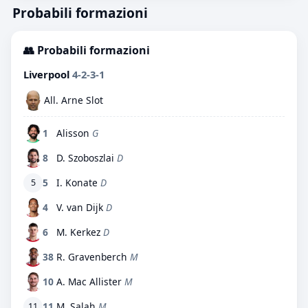
Probabili formazioni
👥 Probabili formazioni
Liverpool
4-2-3-1
All. Arne Slot
1
Alisson
G
8
D. Szoboszlai
D
5
I. Konate
D
5
4
V. van Dijk
D
6
M. Kerkez
D
38
R. Gravenberch
M
10
A. Mac Allister
M
11
M. Salah
M
11