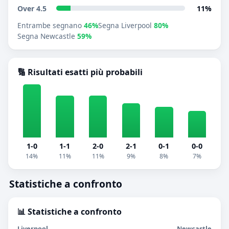
Over 4.5
11%
Entrambe segnano
46%
Segna Liverpool
80%
Segna Newcastle
59%
🔢 Risultati esatti più probabili
1-0
1-1
2-0
2-1
0-1
0-0
14%
11%
11%
9%
8%
7%
Statistiche a confronto
📊 Statistiche a confronto
Liverpool
Newcastle