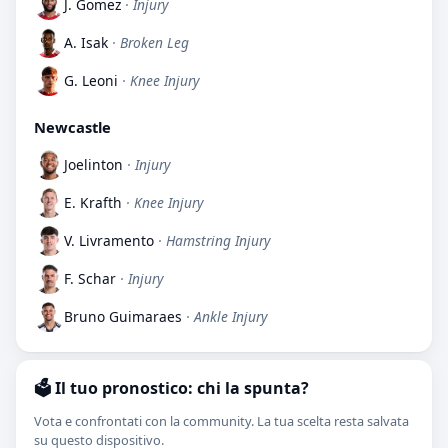
J. Gomez
· Injury
A. Isak
· Broken Leg
G. Leoni
· Knee Injury
Newcastle
Joelinton
· Injury
E. Krafth
· Knee Injury
V. Livramento
· Hamstring Injury
F. Schar
· Injury
Bruno Guimaraes
· Ankle Injury
🗳️ Il tuo pronostico: chi la spunta?
Vota e confrontati con la community. La tua scelta resta salvata
su questo dispositivo.