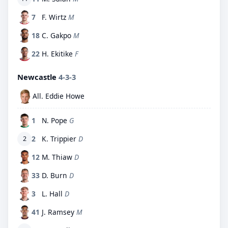
7
F. Wirtz
M
18
C. Gakpo
M
22
H. Ekitike
F
Newcastle
4-3-3
All. Eddie Howe
1
N. Pope
G
2
K. Trippier
D
2
12
M. Thiaw
D
33
D. Burn
D
3
L. Hall
D
41
J. Ramsey
M