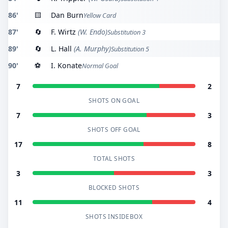
86'
🟨
Dan Burn
Yellow Card
87'
🔄
F. Wirtz
(W. Endo)
Substitution 3
89'
🔄
L. Hall
(A. Murphy)
Substitution 5
90'
⚽
I. Konate
Normal Goal
7
2
SHOTS ON GOAL
7
3
SHOTS OFF GOAL
17
8
TOTAL SHOTS
3
3
BLOCKED SHOTS
11
4
SHOTS INSIDEBOX