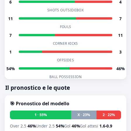
6
4
SHOTS OUTSIDEBOX
11
7
FOULS
7
11
CORNER KICKS
1
3
OFFSIDES
54%
46%
BALL POSSESSION
Il pronostico e le quote
🎯 Pronostico del modello
1 · 55%
X · 23%
2 · 22%
Over 2.5
46%
Under 2.5
54%
Gol
46%
Gol attesi
1.6-0.9