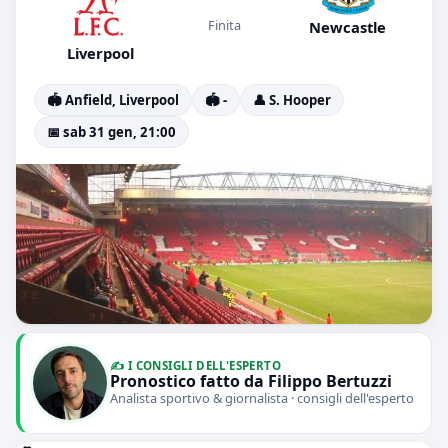
Finita
Newcastle
Liverpool
🏟️ Anfield, Liverpool
🏟️ -
👤 S. Hooper
📅 sab 31 gen, 21:00
✍️ I CONSIGLI DELL'ESPERTO
Pronostico fatto da Filippo Bertuzzi
Analista sportivo & giornalista · consigli dell'esperto