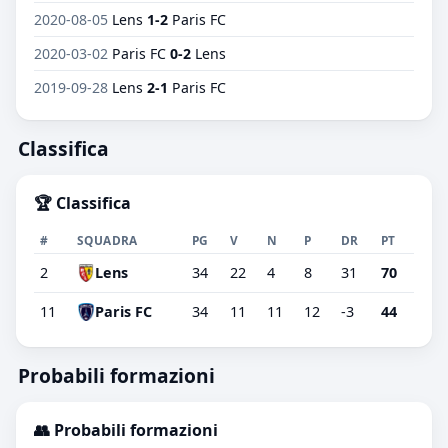
2020-08-05
Lens
1-2
Paris FC
2020-03-02
Paris FC
0-2
Lens
2019-09-28
Lens
2-1
Paris FC
Classifica
🏆 Classifica
#
SQUADRA
PG
V
N
P
DR
PT
2
Lens
34
22
4
8
31
70
11
Paris FC
34
11
11
12
-3
44
Probabili formazioni
👥 Probabili formazioni