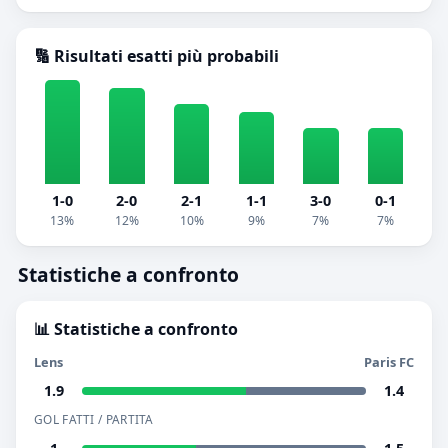
🔢 Risultati esatti più probabili
1-0
2-0
2-1
1-1
3-0
0-1
13%
12%
10%
9%
7%
7%
Statistiche a confronto
📊 Statistiche a confronto
Lens
Paris FC
1.9
1.4
GOL FATTI / PARTITA