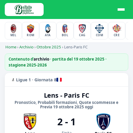
MIL
ROM
ATA
BOL
CAG
COM
CRE
F
Home
›
Archivio
›
Ottobre 2025
›
Lens-Paris FC
Contenuto d'
archivio
· partita del 19 ottobre 2025 ·
stagione 2025-2026
Ligue 1 · Giornata 8
Lens - Paris FC
Pronostico, Probabili formazioni, Quote scommesse e
Previa 19 ottobre 2025 oggi
2 - 1
Finita