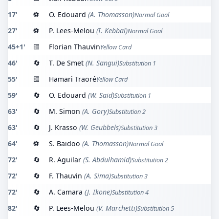
17'
⚽
O. Edouard
(A. Thomasson)
Normal Goal
27'
⚽
P. Lees-Melou
(I. Kebbal)
Normal Goal
45+1'
🟨
Florian Thauvin
Yellow Card
46'
🔄
T. De Smet
(N. Sangui)
Substitution 1
55'
🟨
Hamari Traoré
Yellow Card
59'
🔄
O. Edouard
(W. Said)
Substitution 1
63'
🔄
M. Simon
(A. Gory)
Substitution 2
63'
🔄
J. Krasso
(W. Geubbels)
Substitution 3
64'
⚽
S. Baidoo
(A. Thomasson)
Normal Goal
72'
🔄
R. Aguilar
(S. Abdulhamid)
Substitution 2
72'
🔄
F. Thauvin
(A. Sima)
Substitution 3
72'
🔄
A. Camara
(J. Ikone)
Substitution 4
82'
🔄
P. Lees-Melou
(V. Marchetti)
Substitution 5