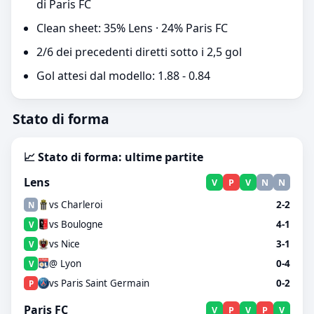
di Paris FC
Clean sheet: 35% Lens · 24% Paris FC
2/6 dei precedenti diretti sotto i 2,5 gol
Gol attesi dal modello: 1.88 - 0.84
Stato di forma
📈 Stato di forma: ultime partite
Lens
V
P
V
N
N
vs Charleroi
2-2
N
vs Boulogne
4-1
V
vs Nice
3-1
V
@ Lyon
0-4
V
vs Paris Saint Germain
0-2
P
Paris FC
V
P
V
P
V