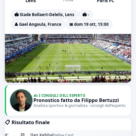
Lens
Paris FC
🏟️ Stade Bollaert-Delelis, Lens
🏟️ -
👤 Gael Angoula, France
📅 dom 19 ott, 15:00
✍️ I CONSIGLI DELL'ESPERTO
Pronostico fatto da Filippo Bertuzzi
Analista sportivo & giornalista · consigli dell'esperto
📋 Risultato finale
8'
🟨
Ilan Kebbal
Yellow Card