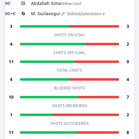
90'
🟨
Abdallah Sima
Yellow Card
90+4'
🔄
M. Guilavogui
(F. Sotoca)
Substitution 4
3
3
SHOTS ON GOAL
4
2
SHOTS OFF GOAL
11
9
TOTAL SHOTS
4
4
BLOCKED SHOTS
10
7
SHOTS INSIDEBOX
1
2
SHOTS OUTSIDEBOX
11
8