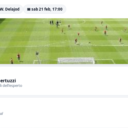
 W. Delajod
📅 sab 21 feb, 17:00
Bertuzzi
li dell'esperto
al