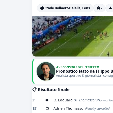
🏟️ Stade Bollaert-Delelis, Lens
🏟️ -
👤
✍️ I CONSIGLI DELL'ESPERTO
Pronostico fatto da Filippo 
Analista sportivo & giornalista · consig
📋 Risultato finale
3'
⚽
O. Edouard
(A. Thomasson)
Normal Go
15'
📺
Adrien Thomasson
Penalty cancelled