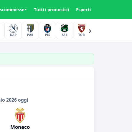
 scommesse
Tutti i pronostici
Esperti
›
NAP
PAR
PIS
SAS
TOR
UDI
VER
io 2026 oggi
Monaco