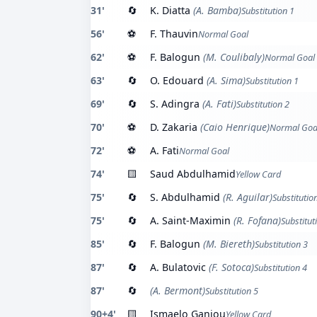
31'
🔄
K. Diatta
(A. Bamba)
Substitution 1
56'
⚽
F. Thauvin
Normal Goal
62'
⚽
F. Balogun
(M. Coulibaly)
Normal Goal
63'
🔄
O. Edouard
(A. Sima)
Substitution 1
69'
🔄
S. Adingra
(A. Fati)
Substitution 2
70'
⚽
D. Zakaria
(Caio Henrique)
Normal Goa
72'
⚽
A. Fati
Normal Goal
74'
🟨
Saud Abdulhamid
Yellow Card
75'
🔄
S. Abdulhamid
(R. Aguilar)
Substitutio
75'
🔄
A. Saint-Maximin
(R. Fofana)
Substitut
85'
🔄
F. Balogun
(M. Biereth)
Substitution 3
87'
🔄
A. Bulatovic
(F. Sotoca)
Substitution 4
87'
🔄
(A. Bermont)
Substitution 5
90+4'
🟨
Ismaelo Ganiou
Yellow Card