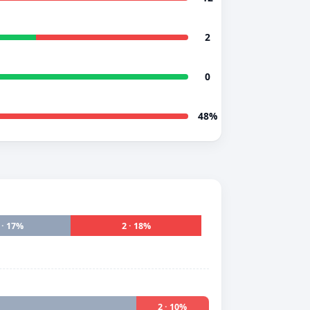
2
0
48%
 · 17%
2 · 18%
2 · 10%