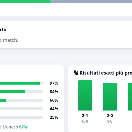
ato
o match.
🔢 Risultati esatti più pr
97%
84%
66%
44%
2-1
2-0
25%
10%
9%
a Monaco
67%