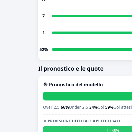
7
1
52%
Il pronostico e le quote
🎯 Pronostico del modello
Over 2.5
66%
Under 2.5
34%
Gol
59%
Gol attes
📡 PREVISIONE UFFICIALE API-FOOTBALL
1 · 45%