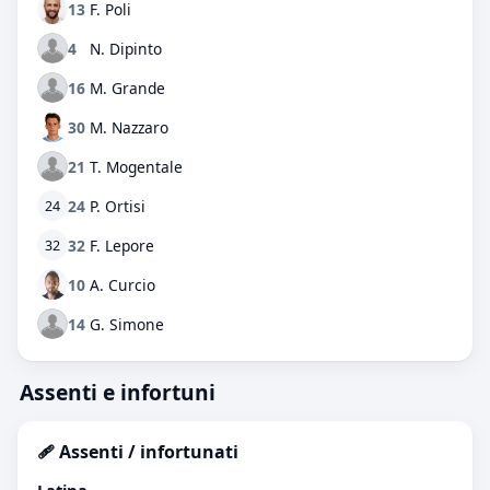
13
F. Poli
4
N. Dipinto
16
M. Grande
30
M. Nazzaro
21
T. Mogentale
24
P. Ortisi
24
32
F. Lepore
32
10
A. Curcio
14
G. Simone
Assenti e infortuni
🩹 Assenti / infortunati