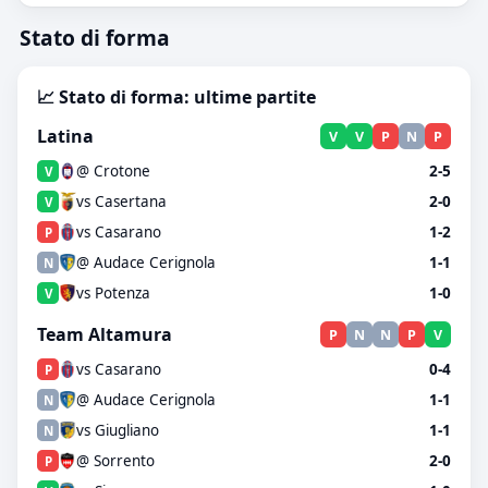
Stato di forma
📈 Stato di forma: ultime partite
Latina
V
V
P
N
P
@ Crotone
2-5
V
vs Casertana
2-0
V
vs Casarano
1-2
P
@ Audace Cerignola
1-1
N
vs Potenza
1-0
V
Team Altamura
P
N
N
P
V
vs Casarano
0-4
P
@ Audace Cerignola
1-1
N
vs Giugliano
1-1
N
@ Sorrento
2-0
P