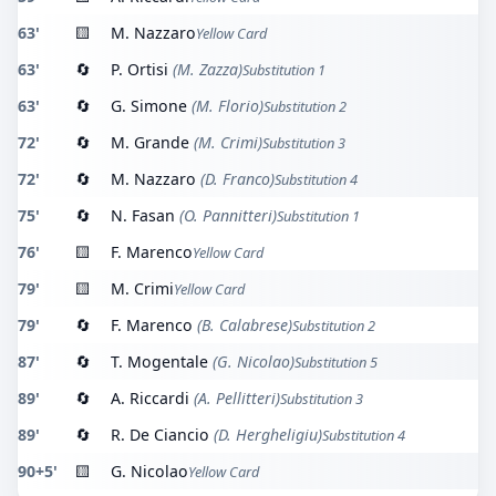
63'
🟨
M. Nazzaro
Yellow Card
63'
🔄
P. Ortisi
(M. Zazza)
Substitution 1
63'
🔄
G. Simone
(M. Florio)
Substitution 2
72'
🔄
M. Grande
(M. Crimi)
Substitution 3
72'
🔄
M. Nazzaro
(D. Franco)
Substitution 4
75'
🔄
N. Fasan
(O. Pannitteri)
Substitution 1
76'
🟨
F. Marenco
Yellow Card
79'
🟨
M. Crimi
Yellow Card
79'
🔄
F. Marenco
(B. Calabrese)
Substitution 2
87'
🔄
T. Mogentale
(G. Nicolao)
Substitution 5
89'
🔄
A. Riccardi
(A. Pellitteri)
Substitution 3
89'
🔄
R. De Ciancio
(D. Hergheligiu)
Substitution 4
90+5'
🟨
G. Nicolao
Yellow Card