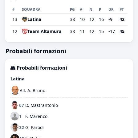
#
SQUADRA
PG
V
N
P
DR
PT
13
Latina
38
10
12
16
-9
42
12
Team Altamura
38
11
12
15
-17
45
Probabili formazioni
👥 Probabili formazioni
Latina
All. A. Bruno
67
D. Mastrantonio
1
F. Marenco
32
G. Parodi