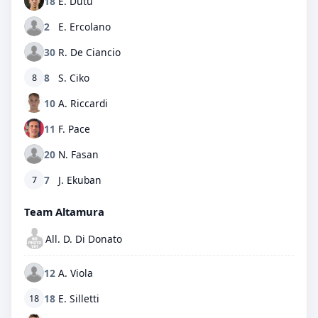
18
E. Dutu
2
E. Ercolano
30
R. De Ciancio
8
S. Ciko
8
10
A. Riccardi
11
F. Pace
20
N. Fasan
7
J. Ekuban
7
Team Altamura
All. D. Di Donato
12
A. Viola
18
E. Silletti
18