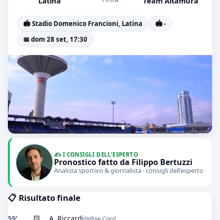
Latina
Team Altamura
🏟️ Stadio Domenico Francioni, Latina
🏟️ -
📅 dom 28 set, 17:30
✍️ I CONSIGLI DELL'ESPERTO
Pronostico fatto da Filippo Bertuzzi
Analista sportivo & giornalista · consigli dell'esperto
📋 Risultato finale
59'
🟨
A. Riccardi
Yellow Card