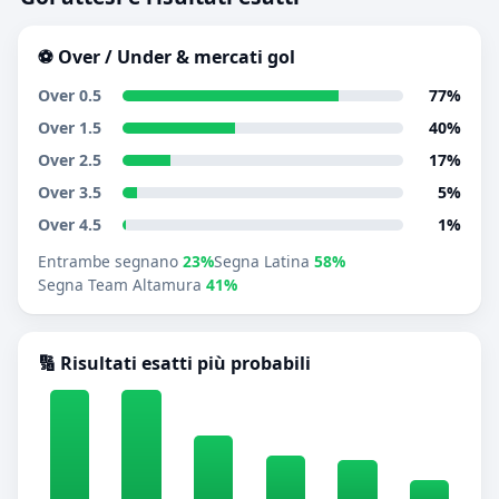
⚽ Over / Under & mercati gol
Over 0.5
77%
Over 1.5
40%
Over 2.5
17%
Over 3.5
5%
Over 4.5
1%
Entrambe segnano
23%
Segna Latina
58%
Segna Team Altamura
41%
🔢 Risultati esatti più probabili