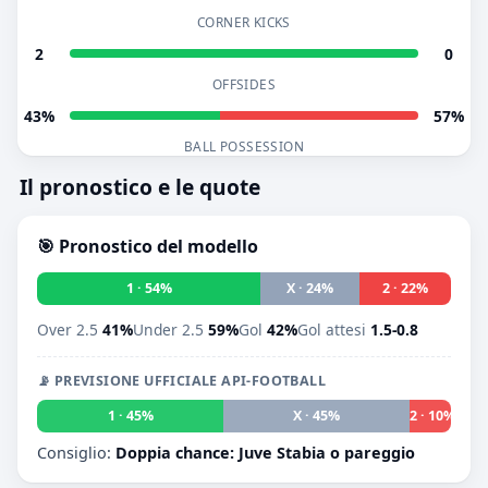
CORNER KICKS
2
0
OFFSIDES
43%
57%
BALL POSSESSION
Il pronostico e le quote
🎯 Pronostico del modello
1 · 54%
X · 24%
2 · 22%
Over 2.5
41%
Under 2.5
59%
Gol
42%
Gol attesi
1.5-0.8
📡 PREVISIONE UFFICIALE API-FOOTBALL
1 · 45%
X · 45%
2 · 10%
Consiglio:
Doppia chance: Juve Stabia o pareggio