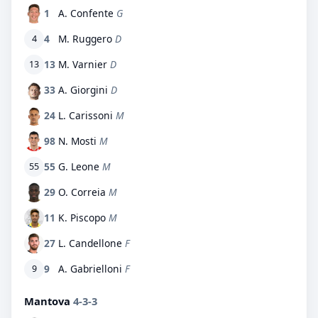
1
A. Confente
G
4
M. Ruggero
D
4
13
M. Varnier
D
13
33
A. Giorgini
D
24
L. Carissoni
M
98
N. Mosti
M
55
G. Leone
M
55
29
O. Correia
M
11
K. Piscopo
M
27
L. Candellone
F
9
A. Gabrielloni
F
9
Mantova
4-3-3