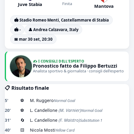
Finita
Juve Stabia
Mantova
🏟️ Stadio Romeo Menti, Castellammare di Stabia
🏟️ -
👤 Andrea Calzavara, Italy
📅 mar 30 set, 20:30
✍️ I CONSIGLI DELL'ESPERTO
Pronostico fatto da Filippo Bertuzzi
Analista sportivo & giornalista · consigli dell'esperto
📋 Risultato finale
5'
⚽
M. Ruggero
Normal Goal
20'
⚽
L. Candellone
(M. Varnier)
Normal Goal
31'
🔄
L. Candellone
(F. Maistro)
Substitution 1
40'
🟨
Nicola Mosti
Yellow Card