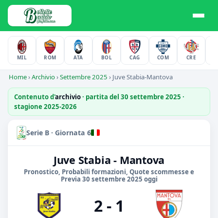
MIL
ROM
ATA
BOL
CAG
COM
CRE
F
Home
›
Archivio
›
Settembre 2025
›
Juve Stabia-Mantova
Contenuto d'
archivio
· partita del 30 settembre 2025 ·
stagione 2025-2026
Serie B · Giornata 6
Juve Stabia - Mantova
Pronostico, Probabili formazioni, Quote scommesse e
Previa 30 settembre 2025 oggi
2 - 1