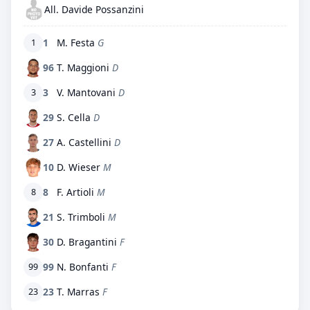
All. Davide Possanzini
1
M. Festa
G
1
96
T. Maggioni
D
3
V. Mantovani
D
3
29
S. Cella
D
27
A. Castellini
D
10
D. Wieser
M
8
F. Artioli
M
8
21
S. Trimboli
M
30
D. Bragantini
F
99
N. Bonfanti
F
99
23
T. Marras
F
23