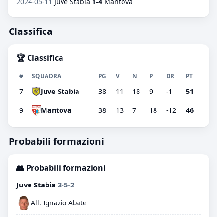
2024-05-11
Juve Stabia
1-4
Mantova
Classifica
🏆 Classifica
#
SQUADRA
PG
V
N
P
DR
PT
7
Juve Stabia
38
11
18
9
-1
51
9
Mantova
38
13
7
18
-12
46
Probabili formazioni
👥 Probabili formazioni
Juve Stabia
3-5-2
All. Ignazio Abate