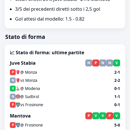
3/5 dei precedenti diretti sotto i 2,5 gol
Gol attesi dal modello: 1.5 - 0.82
Stato di forma
📈 Stato di forma: ultime partite
Juve Stabia
N
P
N
N
V
@ Monza
2-1
P
vs Monza
2-2
N
@ Modena
0-1
V
@ Sudtirol
1-1
N
vs Frosinone
0-1
P
Mantova
P
V
V
P
V
@ Frosinone
5-0
P