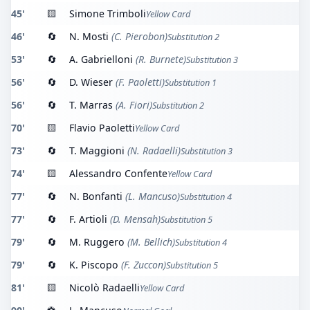
45'
🟨
Simone Trimboli
Yellow Card
46'
🔄
N. Mosti
(C. Pierobon)
Substitution 2
53'
🔄
A. Gabrielloni
(R. Burnete)
Substitution 3
56'
🔄
D. Wieser
(F. Paoletti)
Substitution 1
56'
🔄
T. Marras
(A. Fiori)
Substitution 2
70'
🟨
Flavio Paoletti
Yellow Card
73'
🔄
T. Maggioni
(N. Radaelli)
Substitution 3
74'
🟨
Alessandro Confente
Yellow Card
77'
🔄
N. Bonfanti
(L. Mancuso)
Substitution 4
77'
🔄
F. Artioli
(D. Mensah)
Substitution 5
79'
🔄
M. Ruggero
(M. Bellich)
Substitution 4
79'
🔄
K. Piscopo
(F. Zuccon)
Substitution 5
81'
🟨
Nicolò Radaelli
Yellow Card