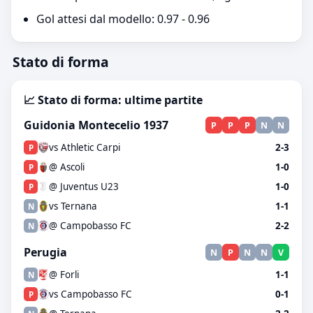
Gol attesi dal modello: 0.97 - 0.96
Stato di forma
📈 Stato di forma: ultime partite
Guidonia Montecelio 1937
P
P
P
N
N
vs Athletic Carpi
2-3
P
@ Ascoli
1-0
P
@ Juventus U23
1-0
P
vs Ternana
1-1
N
@ Campobasso FC
2-2
N
Perugia
N
P
N
N
V
@ Forli
1-1
N
vs Campobasso FC
0-1
P