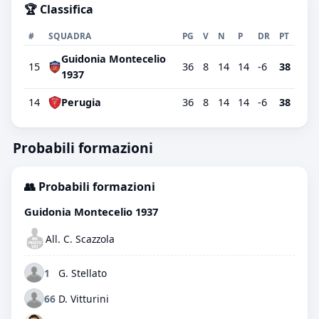
🏆 Classifica
#
SQUADRA
PG
V
N
P
DR
PT
Guidonia Montecelio
15
36
8
14
14
-6
38
1937
14
Perugia
36
8
14
14
-6
38
Probabili formazioni
👥 Probabili formazioni
Guidonia Montecelio 1937
All. C. Scazzola
1
G. Stellato
66
D. Vitturini