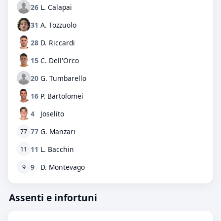
26
L. Calapai
31
A. Tozzuolo
28
D. Riccardi
15
C. Dell'Orco
20
G. Tumbarello
16
P. Bartolomei
4
Joselito
77
G. Manzari
77
11
L. Bacchin
11
9
D. Montevago
9
Assenti e infortuni