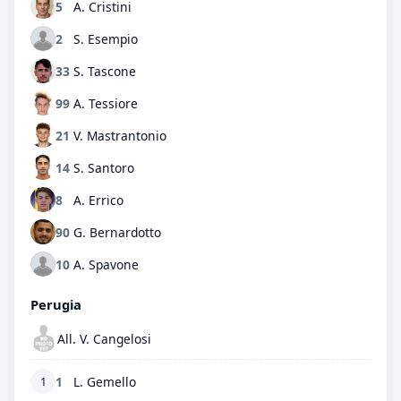
5
A. Cristini
2
S. Esempio
33
S. Tascone
99
A. Tessiore
21
V. Mastrantonio
14
S. Santoro
8
A. Errico
90
G. Bernardotto
10
A. Spavone
Perugia
All. V. Cangelosi
1
L. Gemello
1