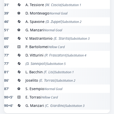
31'
🔄
A. Tessiore
(W. Coscia)
Substitution 1
39'
⚽
D. Montevago
Normal Goal
46'
🔄
A. Spavone
(D. Zuppel)
Substitution 2
51'
⚽
G. Manzari
Normal Goal
60'
🔄
V. Mastrantonio
(E. Starita)
Substitution 3
65'
🟨
P. Bartolomei
Yellow Card
77'
🔄
D. Vitturini
(P. Frascatore)
Substitution 4
77'
🔄
(D. Sannipoli)
Substitution 5
81'
🔄
L. Bacchin
(F. Lisi)
Substitution 1
86'
🔄
Joselito
(E. Torrasi)
Substitution 2
87'
⚽
S. Esempio
Normal Goal
90+5'
🟨
E. Torrasi
Yellow Card
90+6'
🔄
G. Manzari
(C. Giardino)
Substitution 3