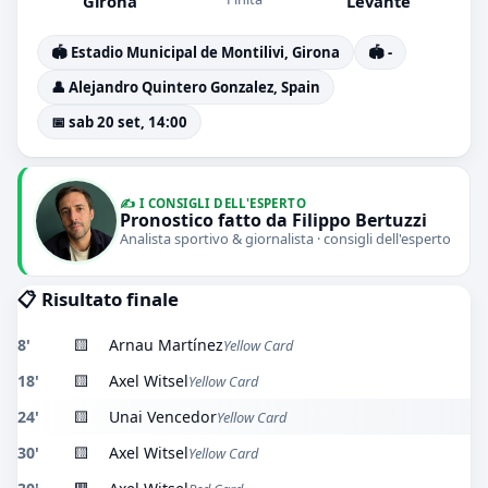
Girona
Levante
🏟️ Estadio Municipal de Montilivi, Girona
🏟️ -
👤 Alejandro Quintero Gonzalez, Spain
📅 sab 20 set, 14:00
✍️ I CONSIGLI DELL'ESPERTO
Pronostico fatto da Filippo Bertuzzi
Analista sportivo & giornalista · consigli dell'esperto
📋 Risultato finale
8'
🟨
Arnau Martínez
Yellow Card
18'
🟨
Axel Witsel
Yellow Card
24'
🟨
Unai Vencedor
Yellow Card
30'
🟨
Axel Witsel
Yellow Card