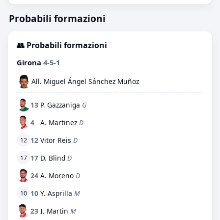
Probabili formazioni
👥 Probabili formazioni
Girona
4-5-1
All. Miguel Ángel Sánchez Muñoz
13
P. Gazzaniga
G
4
A. Martinez
D
12
Vitor Reis
D
12
17
D. Blind
D
17
24
A. Moreno
D
10
Y. Asprilla
M
10
23
I. Martin
M