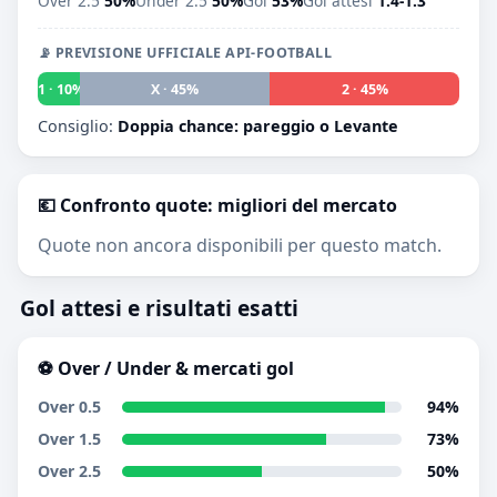
Over 2.5
50%
Under 2.5
50%
Gol
53%
Gol attesi
1.4-1.3
📡 PREVISIONE UFFICIALE API-FOOTBALL
1 · 10%
X · 45%
2 · 45%
Consiglio:
Doppia chance: pareggio o Levante
💶 Confronto quote: migliori del mercato
Quote non ancora disponibili per questo match.
Gol attesi e risultati esatti
⚽ Over / Under & mercati gol
Over 0.5
94%
Over 1.5
73%
Over 2.5
50%