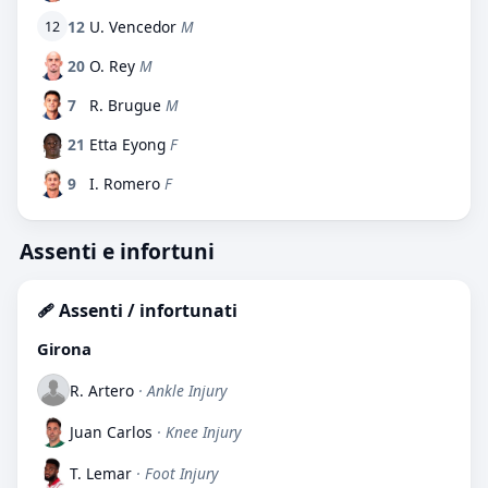
12
U. Vencedor
M
12
20
O. Rey
M
7
R. Brugue
M
21
Etta Eyong
F
9
I. Romero
F
Assenti e infortuni
🩹 Assenti / infortunati
Girona
R. Artero
· Ankle Injury
Juan Carlos
· Knee Injury
T. Lemar
· Foot Injury