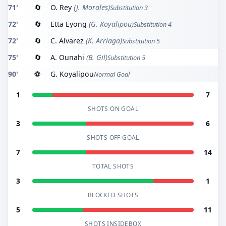
71'
🔄
O. Rey
(J. Morales)
Substitution 3
72'
🔄
Etta Eyong
(G. Koyalipou)
Substitution 4
72'
🔄
C. Alvarez
(K. Arriaga)
Substitution 5
75'
🔄
A. Ounahi
(B. Gil)
Substitution 5
90'
⚽
G. Koyalipou
Normal Goal
1
7
SHOTS ON GOAL
3
6
SHOTS OFF GOAL
7
14
TOTAL SHOTS
3
1
BLOCKED SHOTS
5
11
SHOTS INSIDEBOX