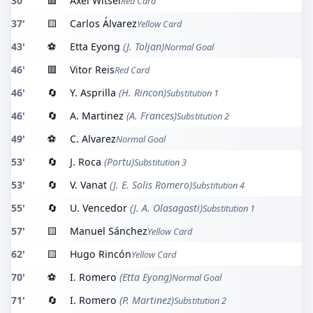
30'
🟥
Axel Witsel
Red Card
37'
🟨
Carlos Álvarez
Yellow Card
43'
⚽
Etta Eyong
(J. Toljan)
Normal Goal
46'
🟥
Vitor Reis
Red Card
46'
🔄
Y. Asprilla
(H. Rincon)
Substitution 1
46'
🔄
A. Martinez
(A. Frances)
Substitution 2
49'
⚽
C. Alvarez
Normal Goal
53'
🔄
J. Roca
(Portu)
Substitution 3
53'
🔄
V. Vanat
(J. E. Solis Romero)
Substitution 4
55'
🔄
U. Vencedor
(J. A. Olasagasti)
Substitution 1
57'
🟨
Manuel Sánchez
Yellow Card
62'
🟨
Hugo Rincón
Yellow Card
70'
⚽
I. Romero
(Etta Eyong)
Normal Goal
71'
🔄
I. Romero
(P. Martinez)
Substitution 2