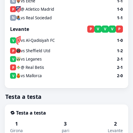
vs Elche
1-1
N
@ Atletico Madrid
1-0
P
vs Real Sociedad
1-1
N
Levante
P
V
V
V
P
vs Al-Qadisiyah FC
1-0
V
vs Sheffield Utd
1-2
P
vs Leganes
2-1
V
@ Real Betis
2-1
P
vs Mallorca
2-0
V
Testa a testa
🔁 Testa a testa
1
3
2
Girona
pari
Levante