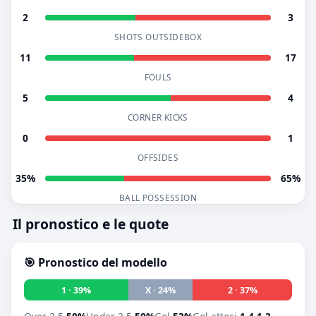
2
3
SHOTS OUTSIDEBOX
11
17
FOULS
5
4
CORNER KICKS
0
1
OFFSIDES
35%
65%
BALL POSSESSION
Il pronostico e le quote
🎯 Pronostico del modello
1 · 39%
X · 24%
2 · 37%