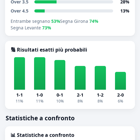
Over 3.5
28%
Over 4.5
13%
Entrambe segnano
53%
Segna Girona
74%
Segna Levante
73%
🔢 Risultati esatti più probabili
1-1
1-0
0-1
2-1
1-2
2-0
11%
11%
10%
8%
8%
6%
Statistiche a confronto
📊 Statistiche a confronto