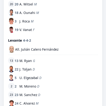
20
A. Witsel
M
20
18
A. Ounahi
M
3
J. Roca
M
19
V. Vanat
F
Levante
4-4-2
All. Julián Calero Fernández
13
M. Ryan
G
13
22
J. Toljan
D
5
U. Elgezabal
D
2
M. Moreno
D
2
23
M. Sanchez
D
23
24
C. Alvarez
M