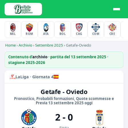
MIL
ROM
ATA
BOL
CAG
COM
CRE
F
Home
›
Archivio
›
Settembre 2025
›
Getafe-Oviedo
Contenuto d'
archivio
· partita del 13 settembre 2025 ·
stagione 2025-2026
LaLiga · Giornata 4
Getafe - Oviedo
Pronostico, Probabili formazioni, Quote scommesse e
Previa 13 settembre 2025 oggi
2 - 0
Finita