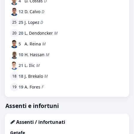
4
D. Costas
D
12
D. Calvo
D
25
J. Lopez
D
25
20
L. Dendoncker
M
20
5
A. Reina
M
10
H. Hassan
M
21
L. Ilic
M
18
J. Brekalo
M
18
19
A. Fores
F
19
Assenti e infortuni
🩹 Assenti / infortunati
Getafe