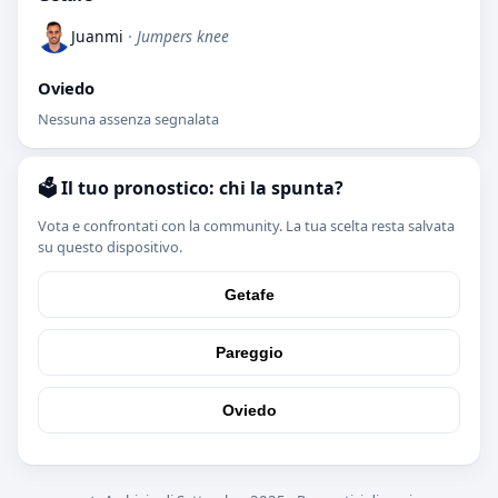
Juanmi
· Jumpers knee
Oviedo
Nessuna assenza segnalata
🗳️ Il tuo pronostico: chi la spunta?
Vota e confrontati con la community. La tua scelta resta salvata
su questo dispositivo.
Getafe
Pareggio
Oviedo