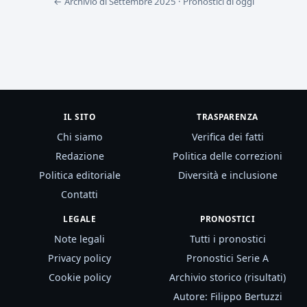
← Archivio di Settembre 2025
·
Pronostici di oggi
IL SITO
TRASPARENZA
Chi siamo
Verifica dei fatti
Redazione
Politica delle correzioni
Politica editoriale
Diversità e inclusione
Contatti
LEGALE
PRONOSTICI
Note legali
Tutti i pronostici
Privacy policy
Pronostici Serie A
Cookie policy
Archivio storico (risultati)
Autore: Filippo Bertuzzi