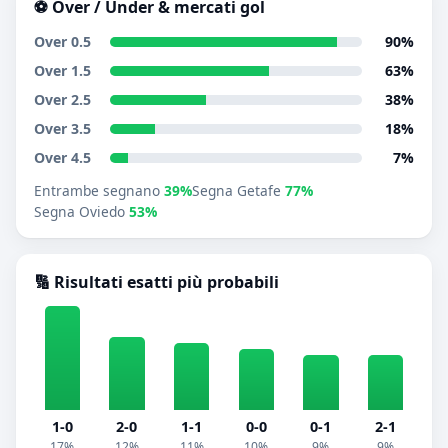
⚽ Over / Under & mercati gol
Over 0.5
90%
Over 1.5
63%
Over 2.5
38%
Over 3.5
18%
Over 4.5
7%
Entrambe segnano
39%
Segna Getafe
77%
Segna Oviedo
53%
🔢 Risultati esatti più probabili
1-0
2-0
1-1
0-0
0-1
2-1
17%
12%
11%
10%
9%
9%