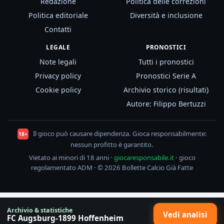
Redazione
Politica delle correzioni
Politica editoriale
Diversità e inclusione
Contatti
LEGALE
PRONOSTICI
Note legali
Tutti i pronostici
Privacy policy
Pronostici Serie A
Cookie policy
Archivio storico (risultati)
Autore: Filippo Bertuzzi
Il gioco può causare dipendenza. Gioca responsabilmente:
18+
nessun profitto è garantito.
Vietato ai minori di 18 anni ·
giocaresponsabile.it
· gioco
regolamentato ADM · © 2026 Bollette Calcio Già Fatte
Archivio & statistiche
Vedi analisi
FC Augsburg-1899 Hoffenheim