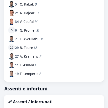
5
O. Kabak
D
21
A. Hajdari
D
34
V. Coufal
M
6
G. Promel
M
6
7
L. Avdullahu
M
29
B. Toure
M
29
27
A. Kramaric
F
11
F. Asllani
F
19
T. Lemperle
F
Assenti e infortuni
🩹 Assenti / infortunati