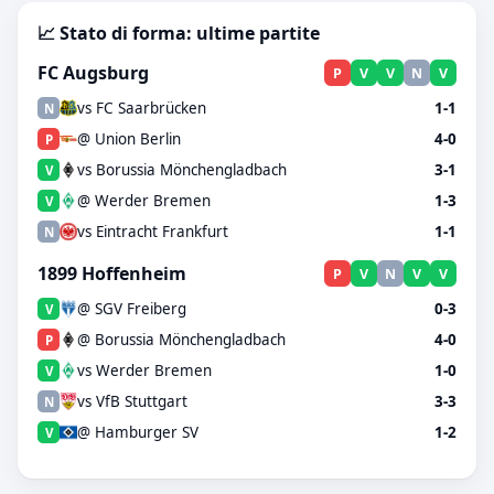
📈 Stato di forma: ultime partite
FC Augsburg
P
V
V
N
V
vs FC Saarbrücken
1-1
N
@ Union Berlin
4-0
P
vs Borussia Mönchengladbach
3-1
V
@ Werder Bremen
1-3
V
vs Eintracht Frankfurt
1-1
N
1899 Hoffenheim
P
V
N
V
V
@ SGV Freiberg
0-3
V
@ Borussia Mönchengladbach
4-0
P
vs Werder Bremen
1-0
V
vs VfB Stuttgart
3-3
N
@ Hamburger SV
1-2
V