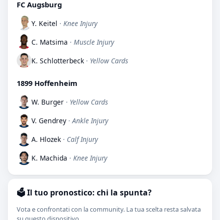
FC Augsburg
Y. Keitel
· Knee Injury
C. Matsima
· Muscle Injury
K. Schlotterbeck
· Yellow Cards
1899 Hoffenheim
W. Burger
· Yellow Cards
V. Gendrey
· Ankle Injury
A. Hlozek
· Calf Injury
K. Machida
· Knee Injury
🗳️ Il tuo pronostico: chi la spunta?
Vota e confrontati con la community. La tua scelta resta salvata
su questo dispositivo.