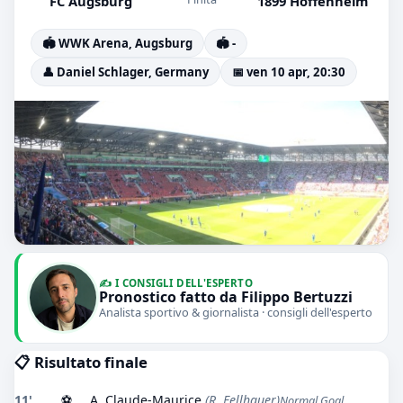
FC Augsburg
1899 Hoffenheim
🏟️ WWK Arena, Augsburg
🏟️ -
👤 Daniel Schlager, Germany
📅 ven 10 apr, 20:30
✍️ I CONSIGLI DELL'ESPERTO
Pronostico fatto da Filippo Bertuzzi
Analista sportivo & giornalista · consigli dell'esperto
📋 Risultato finale
11'
⚽
A. Claude-Maurice
(R. Fellhauer)
Normal Goal