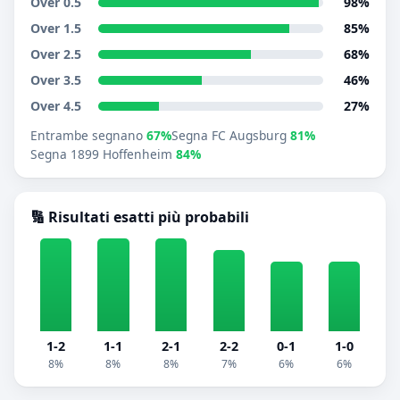
Over 0.5
98%
Over 1.5
85%
Over 2.5
68%
Over 3.5
46%
Over 4.5
27%
Entrambe segnano
67%
Segna FC Augsburg
81%
Segna 1899 Hoffenheim
84%
🔢 Risultati esatti più probabili
1-2
1-1
2-1
2-2
0-1
1-0
8%
8%
8%
7%
6%
6%