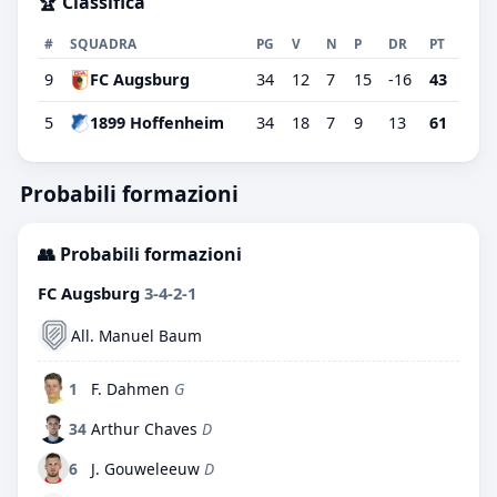
🏆 Classifica
#
SQUADRA
PG
V
N
P
DR
PT
9
FC Augsburg
34
12
7
15
-16
43
5
1899 Hoffenheim
34
18
7
9
13
61
Probabili formazioni
👥 Probabili formazioni
FC Augsburg
3-4-2-1
All. Manuel Baum
1
F. Dahmen
G
34
Arthur Chaves
D
6
J. Gouweleeuw
D