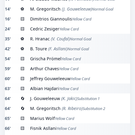
14'
⚽
M. Gregoritsch
(J. Gouweleeuw)
Normal Goal
16'
🟨
Dimitrios Giannoulis
Yellow Card
24'
🟨
Cedric Zesiger
Yellow Card
35'
⚽
R. Hranac
(V. Coufal)
Normal Goal
42'
⚽
B. Toure
(F. Asllani)
Normal Goal
54'
🟨
Grischa Prömel
Yellow Card
59'
🟨
Arthur Chaves
Yellow Card
60'
🟨
Jeffrey Gouweleeuw
Yellow Card
63'
🟨
Albian Hajdari
Yellow Card
64'
🔄
J. Gouweleeuw
(K. Jakic)
Substitution 1
64'
🔄
M. Gregoritsch
(R. Ribeiro)
Substitution 2
65'
🟨
Marius Wolf
Yellow Card
66'
🟨
Fisnik Asllani
Yellow Card