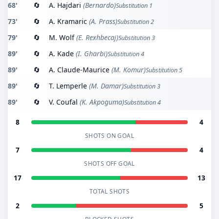
68'
🔄
A. Hajdari
(Bernardo)
Substitution 1
73'
🔄
A. Kramaric
(A. Prass)
Substitution 2
79'
🔄
M. Wolf
(E. Rexhbecaj)
Substitution 3
89'
🔄
A. Kade
(I. Gharbi)
Substitution 4
89'
🔄
A. Claude-Maurice
(M. Komur)
Substitution 5
89'
🔄
T. Lemperle
(M. Damar)
Substitution 3
89'
🔄
V. Coufal
(K. Akpoguma)
Substitution 4
8
4
SHOTS ON GOAL
7
4
SHOTS OFF GOAL
17
13
TOTAL SHOTS
2
5