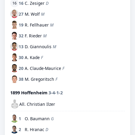
16
C. Zesiger
D
16
27
M. Wolf
M
19
R. Fellhauer
M
32
F. Rieder
M
13
D. Giannoulis
M
30
A. Kade
F
20
A. Claude-Maurice
F
38
M. Gregoritsch
F
1899 Hoffenheim
3-4-1-2
All. Christian Ilzer
1
O. Baumann
G
2
R. Hranac
D