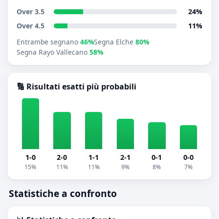
Over 3.5
24%
Over 4.5
11%
Entrambe segnano
46%
Segna Elche
80%
Segna Rayo Vallecano
58%
🔢 Risultati esatti più probabili
1-0
2-0
1-1
2-1
0-1
0-0
15%
11%
11%
9%
8%
7%
Statistiche a confronto