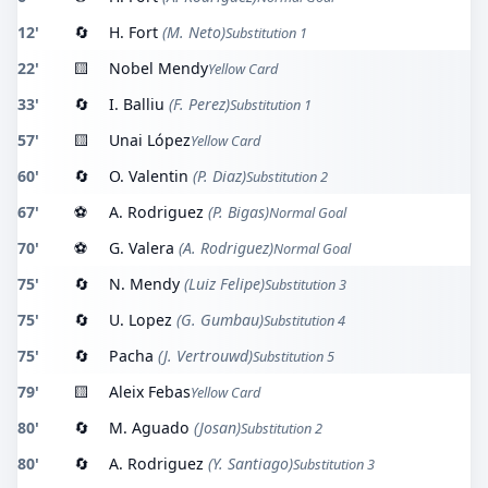
12'
🔄
H. Fort
(M. Neto)
Substitution 1
22'
🟨
Nobel Mendy
Yellow Card
33'
🔄
I. Balliu
(F. Perez)
Substitution 1
57'
🟨
Unai López
Yellow Card
60'
🔄
O. Valentin
(P. Diaz)
Substitution 2
67'
⚽
A. Rodriguez
(P. Bigas)
Normal Goal
70'
⚽
G. Valera
(A. Rodriguez)
Normal Goal
75'
🔄
N. Mendy
(Luiz Felipe)
Substitution 3
75'
🔄
U. Lopez
(G. Gumbau)
Substitution 4
75'
🔄
Pacha
(J. Vertrouwd)
Substitution 5
79'
🟨
Aleix Febas
Yellow Card
80'
🔄
M. Aguado
(Josan)
Substitution 2
80'
🔄
A. Rodriguez
(Y. Santiago)
Substitution 3