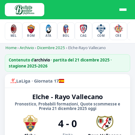
MIL
ROM
ATA
BOL
CAG
COM
CRE
F
Home
›
Archivio
›
Dicembre 2025
›
Elche-Rayo Vallecano
Contenuto d'
archivio
· partita del 21 dicembre 2025 ·
stagione 2025-2026
LaLiga · Giornata 17
Elche - Rayo Vallecano
Pronostico, Probabili formazioni, Quote scommesse e
Previa 21 dicembre 2025 oggi
4 - 0
Finita