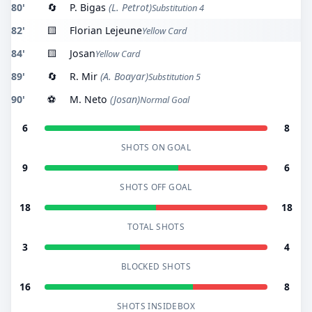
80'
🔄
P. Bigas
(L. Petrot)
Substitution 4
82'
🟨
Florian Lejeune
Yellow Card
84'
🟨
Josan
Yellow Card
89'
🔄
R. Mir
(A. Boayar)
Substitution 5
90'
⚽
M. Neto
(Josan)
Normal Goal
6
8
SHOTS ON GOAL
9
6
SHOTS OFF GOAL
18
18
TOTAL SHOTS
3
4
BLOCKED SHOTS
16
8
SHOTS INSIDEBOX