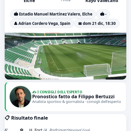
Elche
Rayo Vallecano
🏟️ Estadio Manuel Martínez Valero, Elche
🏟️ -
👤 Adrian Cordero Vega, Spain
📅 dom 21 dic, 18:30
✍️ I CONSIGLI DELL'ESPERTO
Pronostico fatto da Filippo Bertuzzi
Analista sportivo & giornalista · consigli dell'esperto
📋 Risultato finale
6'
⚽
H. Fort
(A. Rodriguez)
Normal Goal