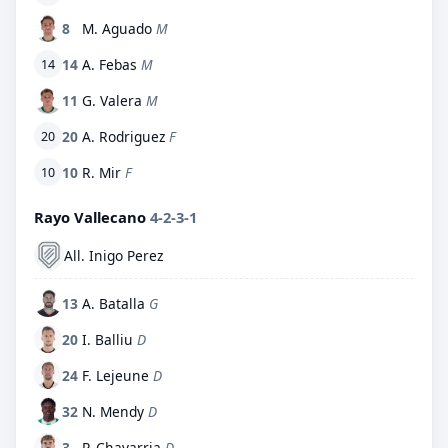
8
M. Aguado
M
14
A. Febas
M
14
11
G. Valera
M
20
A. Rodriguez
F
20
10
R. Mir
F
10
Rayo Vallecano
4-2-3-1
All. Inigo Perez
13
A. Batalla
G
20
I. Balliu
D
24
F. Lejeune
D
32
N. Mendy
D
3
P. Chavarria
D