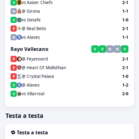
vs Kaizer Chiefs
2-1
V
@ Girona
1-1
N
vs Getafe
1-0
V
@ Real Betis
2-1
P
vs Alaves
1-1
N
Rayo Vallecano
V
V
N
N
V
@ Feyenoord
2-1
P
@ Heart Of Midlothian
2-1
P
@ Crystal Palace
1-0
P
@ Alaves
1-2
V
vs Villarreal
2-0
V
Testa a testa
🔁 Testa a testa