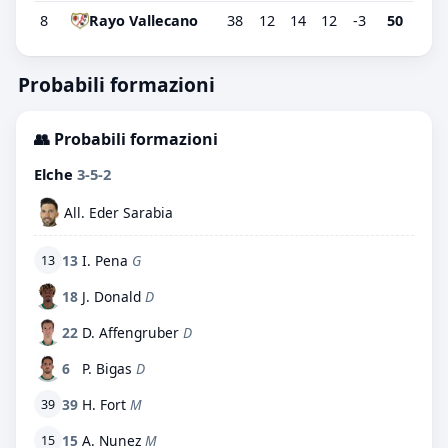
8
Rayo Vallecano
38
12
14
12
-3
50
Probabili formazioni
👥 Probabili formazioni
Elche
3-5-2
All. Eder Sarabia
13
I. Pena
G
13
18
J. Donald
D
22
D. Affengruber
D
6
P. Bigas
D
39
H. Fort
M
39
15
A. Nunez
M
15