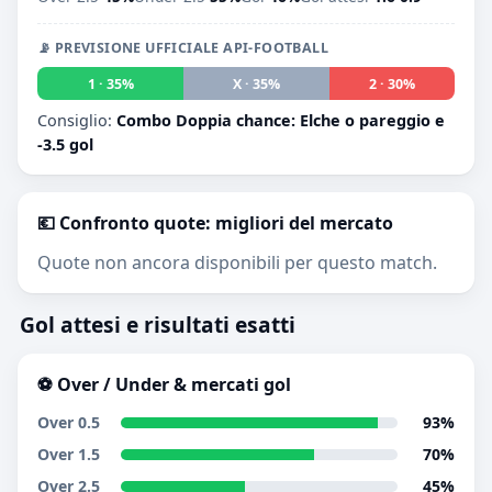
📡 PREVISIONE UFFICIALE API-FOOTBALL
1 · 35%
X · 35%
2 · 30%
Consiglio:
Combo Doppia chance: Elche o pareggio e
-3.5 gol
💶 Confronto quote: migliori del mercato
Quote non ancora disponibili per questo match.
Gol attesi e risultati esatti
⚽ Over / Under & mercati gol
Over 0.5
93%
Over 1.5
70%
Over 2.5
45%