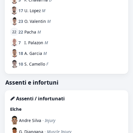
17
U. Lopez
M
23
O. Valentin
M
22
Pacha
M
22
7
I. Palazon
M
18
A. Garcia
M
10
S. Camello
F
Assenti e infortuni
🩹 Assenti / infortunati
Elche
Andre Silva
· Injury
G. Diangana
· Muscle Injury