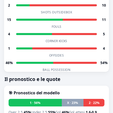
2
10
SHOTS OUTSIDEBOX
15
11
FOULS
4
5
CORNER KICKS
1
4
OFFSIDES
46%
54%
BALL POSSESSION
Il pronostico e le quote
🎯 Pronostico del modello
1 · 56%
X · 23%
2 · 22%
Over 2.5
45%
Under 2.5
55%
Gol
46%
Gol attesi
1.6-0.9