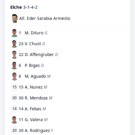
Elche
3-1-4-2
All. Eder Sarabia Armesto
1
M. Dituro
G
23
V. Chust
D
22
D. Affengruber
D
6
P. Bigas
D
8
M. Aguado
M
15
A. Nunez
M
15
30
R. Mendoza
M
30
14
A. Febas
M
14
11
G. Valera
M
20
A. Rodriguez
F
20