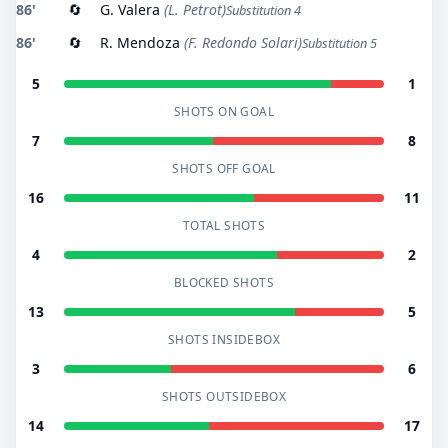
86'
🔄
G. Valera
(L. Petrot)
Substitution 4
86'
🔄
R. Mendoza
(F. Redondo Solari)
Substitution 5
5
1
SHOTS ON GOAL
7
8
SHOTS OFF GOAL
16
11
TOTAL SHOTS
4
2
BLOCKED SHOTS
13
5
SHOTS INSIDEBOX
3
6
SHOTS OUTSIDEBOX
14
17