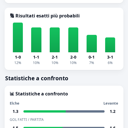
🔢 Risultati esatti più probabili
1-0
1-1
2-1
2-0
0-1
3-1
12%
10%
10%
10%
7%
6%
Statistiche a confronto
📊 Statistiche a confronto
Elche
Levante
1.3
1.2
GOL FATTI / PARTITA
1.5
1.6