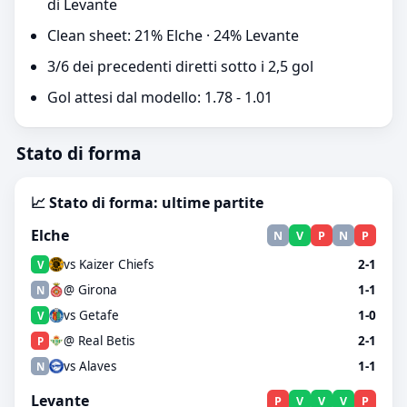
di Levante
Clean sheet: 21% Elche · 24% Levante
3/6 dei precedenti diretti sotto i 2,5 gol
Gol attesi dal modello: 1.78 - 1.01
Stato di forma
📈 Stato di forma: ultime partite
Elche
N
V
P
N
P
vs Kaizer Chiefs
2-1
V
@ Girona
1-1
N
vs Getafe
1-0
V
@ Real Betis
2-1
P
vs Alaves
1-1
N
Levante
P
V
V
V
P