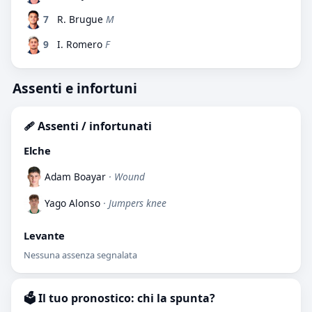
7
R. Brugue
M
9
I. Romero
F
Assenti e infortuni
🩹 Assenti / infortunati
Elche
Adam Boayar
· Wound
Yago Alonso
· Jumpers knee
Levante
Nessuna assenza segnalata
🗳️ Il tuo pronostico: chi la spunta?