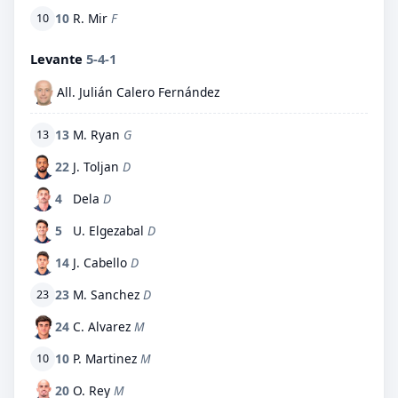
10
R. Mir
F
10
Levante
5-4-1
All. Julián Calero Fernández
13
M. Ryan
G
13
22
J. Toljan
D
4
Dela
D
5
U. Elgezabal
D
14
J. Cabello
D
23
M. Sanchez
D
23
24
C. Alvarez
M
10
P. Martinez
M
10
20
O. Rey
M