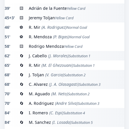
39'
🟨
Adrián de la Fuente
Yellow Card
45+3'
🟨
Jeremy Toljan
Yellow Card
46'
⚽
R. Mir
(A. Rodriguez)
Normal Goal
51'
⚽
R. Mendoza
(P. Bigas)
Normal Goal
58'
🟨
Rodrigo Mendoza
Yellow Card
62'
🔄
J. Cabello
(J. Morales)
Substitution 1
65'
🔄
R. Mir
(M. El Ghezouani)
Substitution 1
68'
🔄
J. Toljan
(V. Garcia)
Substitution 2
68'
🔄
C. Alvarez
(J. A. Olasagasti)
Substitution 3
70'
🔄
M. Aguado
(M. Neto)
Substitution 2
70'
🔄
A. Rodriguez
(Andre Silva)
Substitution 3
84'
🔄
I. Romero
(C. Espi)
Substitution 4
84'
🔄
M. Sanchez
(I. Losada)
Substitution 5