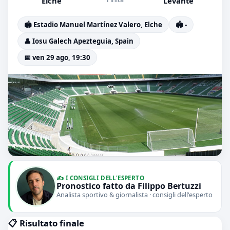
Elche
Levante
🏟️ Estadio Manuel Martínez Valero, Elche
🏟️ -
👤 Iosu Galech Apezteguia, Spain
📅 ven 29 ago, 19:30
✍️ I CONSIGLI DELL'ESPERTO
Pronostico fatto da Filippo Bertuzzi
Analista sportivo & giornalista · consigli dell'esperto
📋 Risultato finale