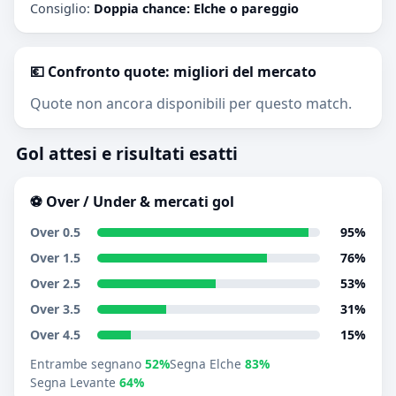
Consiglio:
Doppia chance: Elche o pareggio
💶 Confronto quote: migliori del mercato
Quote non ancora disponibili per questo match.
Gol attesi e risultati esatti
⚽ Over / Under & mercati gol
Over 0.5
95%
Over 1.5
76%
Over 2.5
53%
Over 3.5
31%
Over 4.5
15%
Entrambe segnano
52%
Segna Elche
83%
Segna Levante
64%