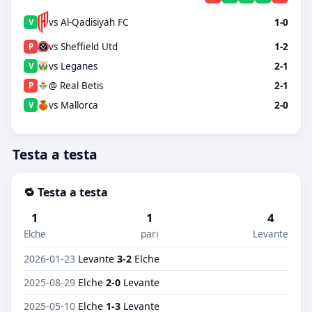
vs Al-Qadisiyah FC
1-0
V
vs Sheffield Utd
1-2
P
vs Leganes
2-1
V
@ Real Betis
2-1
P
vs Mallorca
2-0
V
Testa a testa
🔁 Testa a testa
1
1
4
Elche
pari
Levante
2026-01-23
Levante
3-2
Elche
2025-08-29
Elche
2-0
Levante
2025-05-10
Elche
1-3
Levante