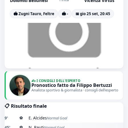
Dolomiti Bellunesi
Vicenza Virtus
🏟️ Zugni Tauro, Feltre
🏟️ -
📅 gio 25 set, 20:45
✍️ I CONSIGLI DELL'ESPERTO
Pronostico fatto da Filippo Bertuzzi
Analista sportivo & giornalista · consigli dell'esperto
📋 Risultato finale
9'
⚽
E. Alcides
Normal Goal
45'
⚽
N. Rauti
Normal Goal