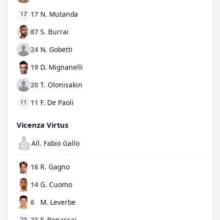
17
N. Mutanda
17
87
S. Burrai
24
N. Gobetti
19
D. Mignanelli
20
T. Olonisakin
11
F. De Paoli
11
Vicenza Virtus
All. Fabio Gallo
16
R. Gagno
14
G. Cuomo
6
M. Leverbe
23
F. Benassai
23