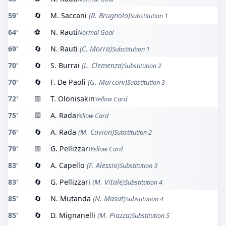
59'
🔄
M. Saccani
(R. Brugnolo)
Substitution 1
64'
⚽
N. Rauti
Normal Goal
69'
🔄
N. Rauti
(C. Morra)
Substitution 1
70'
🔄
S. Burrai
(L. Clemenza)
Substitution 2
70'
🔄
F. De Paoli
(G. Marconi)
Substitution 3
72'
🟨
T. Olonisakin
Yellow Card
75'
🟨
A. Rada
Yellow Card
76'
🔄
A. Rada
(M. Cavion)
Substitution 2
79'
🟨
G. Pellizzari
Yellow Card
83'
🔄
A. Capello
(F. Alessio)
Substitution 3
83'
🔄
G. Pellizzari
(M. Vitale)
Substitution 4
85'
🔄
N. Mutanda
(N. Masut)
Substitution 4
85'
🔄
D. Mignanelli
(M. Piazza)
Substitution 5