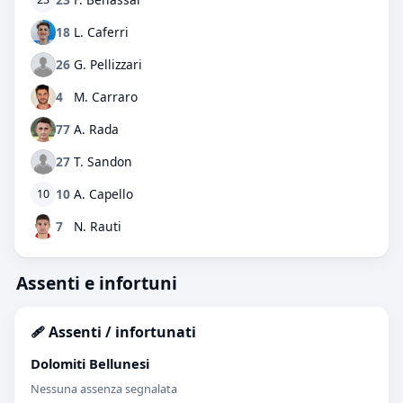
18
L. Caferri
26
G. Pellizzari
4
M. Carraro
77
A. Rada
27
T. Sandon
10
A. Capello
10
7
N. Rauti
Assenti e infortuni
🩹 Assenti / infortunati
Dolomiti Bellunesi
Nessuna assenza segnalata