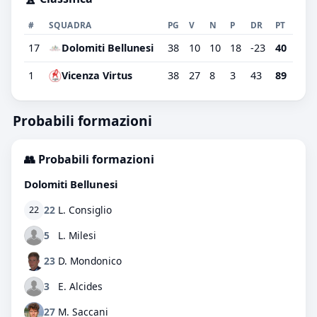
#
SQUADRA
PG
V
N
P
DR
PT
17
Dolomiti Bellunesi
38
10
10
18
-23
40
1
Vicenza Virtus
38
27
8
3
43
89
Probabili formazioni
👥 Probabili formazioni
Dolomiti Bellunesi
22
L. Consiglio
22
5
L. Milesi
23
D. Mondonico
3
E. Alcides
27
M. Saccani