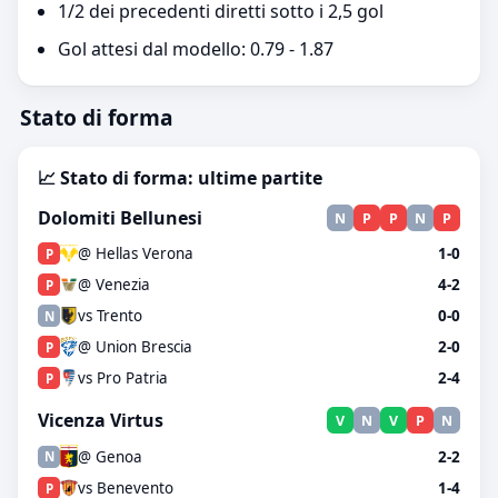
1/2 dei precedenti diretti sotto i 2,5 gol
Gol attesi dal modello: 0.79 - 1.87
Stato di forma
📈 Stato di forma: ultime partite
Dolomiti Bellunesi
N
P
P
N
P
@ Hellas Verona
1-0
P
@ Venezia
4-2
P
vs Trento
0-0
N
@ Union Brescia
2-0
P
vs Pro Patria
2-4
P
Vicenza Virtus
V
N
V
P
N
@ Genoa
2-2
N
vs Benevento
1-4
P