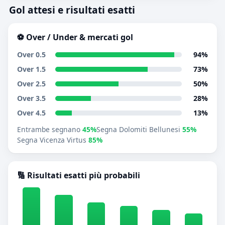
Gol attesi e risultati esatti
⚽ Over / Under & mercati gol
Over 0.5
94%
Over 1.5
73%
Over 2.5
50%
Over 3.5
28%
Over 4.5
13%
Entrambe segnano
45%
Segna Dolomiti Bellunesi
55%
Segna Vicenza Virtus
85%
🔢 Risultati esatti più probabili