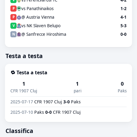
vs Panathinaikos
1-2
P
@ Austria Vienna
4-1
P
vs NK Slaven Belupo
5-3
V
@ Sanfrecce Hiroshima
0-0
N
Testa a testa
🔁 Testa a testa
1
1
0
CFR 1907 Cluj
pari
Paks
2025-07-17
CFR 1907 Cluj
3-0
Paks
2025-07-10
Paks
0-0
CFR 1907 Cluj
Classifica