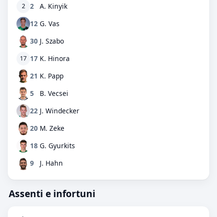
2
A. Kinyik
2
12
G. Vas
30
J. Szabo
17
K. Hinora
17
21
K. Papp
5
B. Vecsei
22
J. Windecker
20
M. Zeke
18
G. Gyurkits
9
J. Hahn
Assenti e infortuni