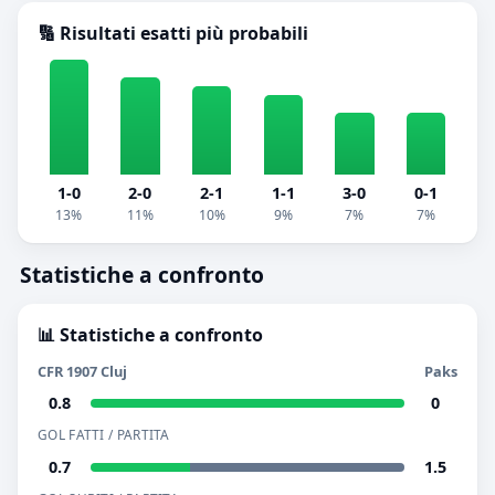
🔢 Risultati esatti più probabili
1-0
2-0
2-1
1-1
3-0
0-1
13%
11%
10%
9%
7%
7%
Statistiche a confronto
📊 Statistiche a confronto
CFR 1907 Cluj
Paks
0.8
0
GOL FATTI / PARTITA
0.7
1.5