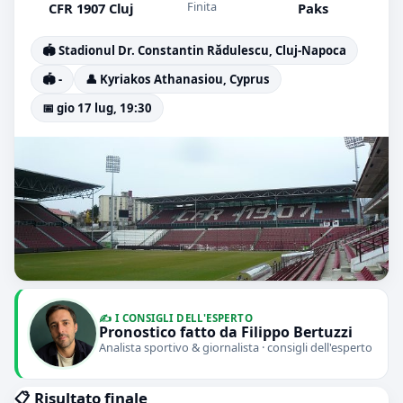
Finita
CFR 1907 Cluj
Paks
🏟️ Stadionul Dr. Constantin Rădulescu, Cluj-Napoca
🏟️ -
👤 Kyriakos Athanasiou, Cyprus
📅 gio 17 lug, 19:30
✍️ I CONSIGLI DELL'ESPERTO
Pronostico fatto da Filippo Bertuzzi
Analista sportivo & giornalista · consigli dell'esperto
📋 Risultato finale