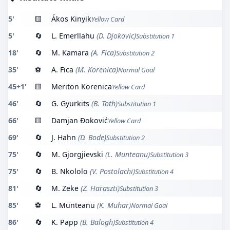
5'
🟨
Ákos Kinyik
Yellow Card
5'
🔄
L. Emerllahu
(D. Djokovic)
Substitution 1
18'
🔄
M. Kamara
(A. Fica)
Substitution 2
35'
⚽
A. Fica
(M. Korenica)
Normal Goal
45+1'
🟨
Meriton Korenica
Yellow Card
46'
🔄
G. Gyurkits
(B. Toth)
Substitution 1
66'
🟨
Damjan Đoković
Yellow Card
69'
🔄
J. Hahn
(D. Bode)
Substitution 2
75'
🔄
M. Gjorgjievski
(L. Munteanu)
Substitution 3
75'
🔄
B. Nkololo
(V. Postolachi)
Substitution 4
81'
🔄
M. Zeke
(Z. Haraszti)
Substitution 3
85'
⚽
L. Munteanu
(K. Muhar)
Normal Goal
86'
🔄
K. Papp
(B. Balogh)
Substitution 4