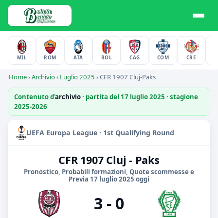
MIL
ROM
ATA
BOL
CAG
COM
CRE
F
Home
›
Archivio
›
Luglio 2025
›
CFR 1907 Cluj-Paks
Contenuto d'
archivio
· partita del 17 luglio 2025 · stagione
2025-2026
UEFA Europa League · 1st Qualifying Round
CFR 1907 Cluj - Paks
Pronostico, Probabili formazioni, Quote scommesse e
Previa 17 luglio 2025 oggi
3 - 0