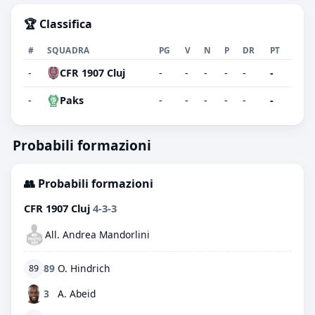
🏆 Classifica
#
SQUADRA
PG
V
N
P
DR
PT
-
CFR 1907 Cluj
-
-
-
-
-
-
-
Paks
-
-
-
-
-
-
Probabili formazioni
👥 Probabili formazioni
CFR 1907 Cluj
4-3-3
All. Andrea Mandorlini
89
O. Hindrich
89
3
A. Abeid