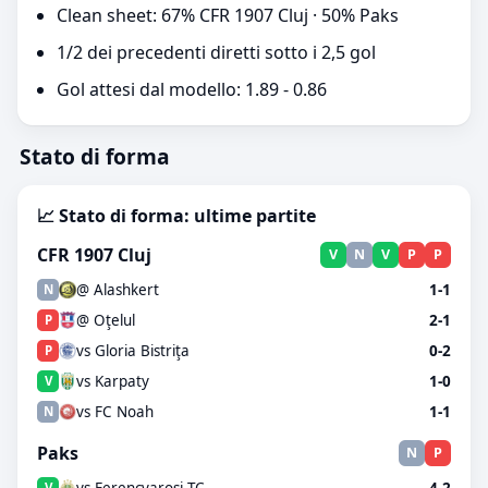
Clean sheet: 67% CFR 1907 Cluj · 50% Paks
1/2 dei precedenti diretti sotto i 2,5 gol
Gol attesi dal modello: 1.89 - 0.86
Stato di forma
📈 Stato di forma: ultime partite
CFR 1907 Cluj
V
N
V
P
P
@ Alashkert
1-1
N
@ Oţelul
2-1
P
vs Gloria Bistriţa
0-2
P
vs Karpaty
1-0
V
vs FC Noah
1-1
N
Paks
N
P
vs Ferencvarosi TC
4-2
V