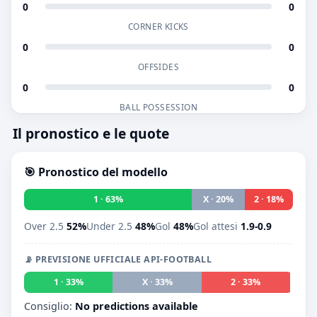
0
0
CORNER KICKS
0
0
OFFSIDES
0
0
BALL POSSESSION
Il pronostico e le quote
🎯 Pronostico del modello
1 · 63%
X · 20%
2 · 18%
Over 2.5
52%
Under 2.5
48%
Gol
48%
Gol attesi
1.9-0.9
📡 PREVISIONE UFFICIALE API-FOOTBALL
1 · 33%
X · 33%
2 · 33%
Consiglio:
No predictions available