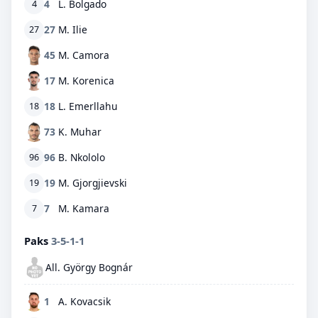
4
L. Bolgado
4
27
M. Ilie
27
45
M. Camora
17
M. Korenica
18
L. Emerllahu
18
73
K. Muhar
96
B. Nkololo
96
19
M. Gjorgjievski
19
7
M. Kamara
7
Paks
3-5-1-1
All. György Bognár
1
A. Kovacsik