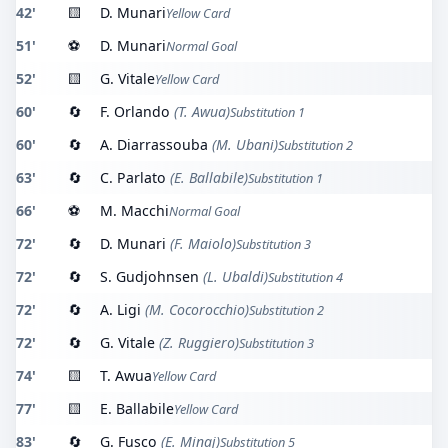
42'
🟨
D. Munari
Yellow Card
51'
⚽
D. Munari
Normal Goal
52'
🟨
G. Vitale
Yellow Card
60'
🔄
F. Orlando
(T. Awua)
Substitution 1
60'
🔄
A. Diarrassouba
(M. Ubani)
Substitution 2
63'
🔄
C. Parlato
(E. Ballabile)
Substitution 1
66'
⚽
M. Macchi
Normal Goal
72'
🔄
D. Munari
(F. Maiolo)
Substitution 3
72'
🔄
S. Gudjohnsen
(L. Ubaldi)
Substitution 4
72'
🔄
A. Ligi
(M. Cocorocchio)
Substitution 2
72'
🔄
G. Vitale
(Z. Ruggiero)
Substitution 3
74'
🟨
T. Awua
Yellow Card
77'
🟨
E. Ballabile
Yellow Card
83'
🔄
G. Fusco
(E. Minaj)
Substitution 5