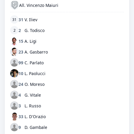
All. Vincenzo Maiuri
31
V. Iliev
31
2
G. Todisco
2
15
A. Ligi
23
A. Gasbarro
99
C. Parlato
10
L. Paolucci
24
O. Moreso
4
G. Vitale
3
L. Russo
33
L. D'Orazio
9
D. Gambale