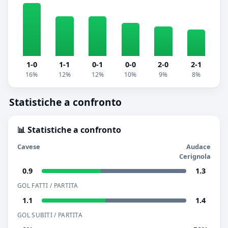
1-0
1-1
0-1
0-0
2-0
2-1
16%
12%
12%
10%
9%
8%
Statistiche a confronto
📊 Statistiche a confronto
Cavese
Audace
Cerignola
0.9
1.3
GOL FATTI / PARTITA
1.1
1.4
GOL SUBITI / PARTITA