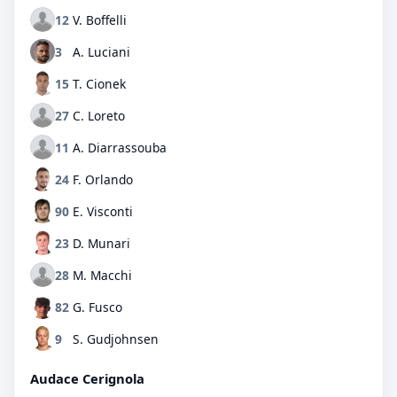
12
V. Boffelli
3
A. Luciani
15
T. Cionek
27
C. Loreto
11
A. Diarrassouba
24
F. Orlando
90
E. Visconti
23
D. Munari
28
M. Macchi
82
G. Fusco
9
S. Gudjohnsen
Audace Cerignola