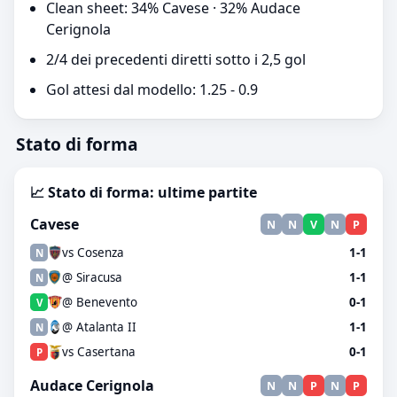
Clean sheet: 34% Cavese · 32% Audace
Cerignola
2/4 dei precedenti diretti sotto i 2,5 gol
Gol attesi dal modello: 1.25 - 0.9
Stato di forma
📈 Stato di forma: ultime partite
Cavese
N
N
V
N
P
vs Cosenza
1-1
N
@ Siracusa
1-1
N
@ Benevento
0-1
V
@ Atalanta II
1-1
N
vs Casertana
0-1
P
Audace Cerignola
N
N
P
N
P