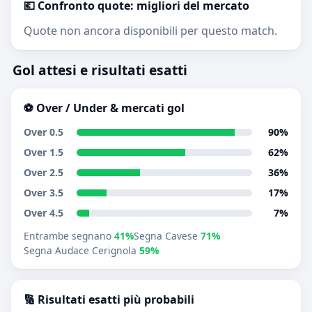
💶 Confronto quote: migliori del mercato
Quote non ancora disponibili per questo match.
Gol attesi e risultati esatti
⚽ Over / Under & mercati gol
Over 0.5
90%
Over 1.5
62%
Over 2.5
36%
Over 3.5
17%
Over 4.5
7%
Entrambe segnano
41%
Segna Cavese
71%
Segna Audace Cerignola
59%
🔢 Risultati esatti più probabili