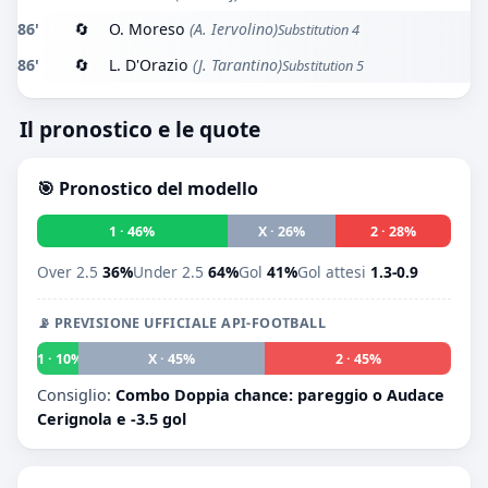
86'
🔄
O. Moreso
(A. Iervolino)
Substitution 4
86'
🔄
L. D'Orazio
(J. Tarantino)
Substitution 5
Il pronostico e le quote
🎯 Pronostico del modello
1 · 46%
X · 26%
2 · 28%
Over 2.5
36%
Under 2.5
64%
Gol
41%
Gol attesi
1.3-0.9
📡 PREVISIONE UFFICIALE API-FOOTBALL
1 · 10%
X · 45%
2 · 45%
Consiglio:
Combo Doppia chance: pareggio o Audace
Cerignola e -3.5 gol