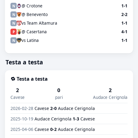
@ Crotone
1-1
N
@ Benevento
2-2
N
vs Team Altamura
1-1
N
@ Casertana
4-1
P
vs Latina
1-1
N
Testa a testa
🔁 Testa a testa
2
0
2
Cavese
pari
Audace Cerignola
2026-02-28
Cavese
2-0
Audace Cerignola
2025-10-19
Audace Cerignola
1-3
Cavese
2025-04-06
Cavese
0-2
Audace Cerignola