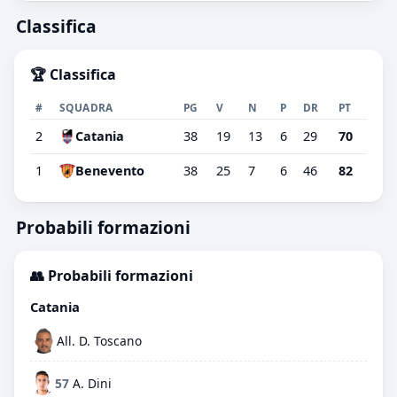
Classifica
🏆 Classifica
#
SQUADRA
PG
V
N
P
DR
PT
2
Catania
38
19
13
6
29
70
1
Benevento
38
25
7
6
46
82
Probabili formazioni
👥 Probabili formazioni
Catania
All. D. Toscano
57
A. Dini