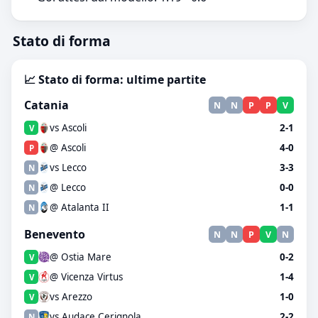
Stato di forma
📈 Stato di forma: ultime partite
Catania
N
N
P
P
V
vs Ascoli
2-1
V
@ Ascoli
4-0
P
vs Lecco
3-3
N
@ Lecco
0-0
N
@ Atalanta II
1-1
N
Benevento
N
N
P
V
N
@ Ostia Mare
0-2
V
@ Vicenza Virtus
1-4
V
vs Arezzo
1-0
V
vs Audace Cerignola
2-2
N