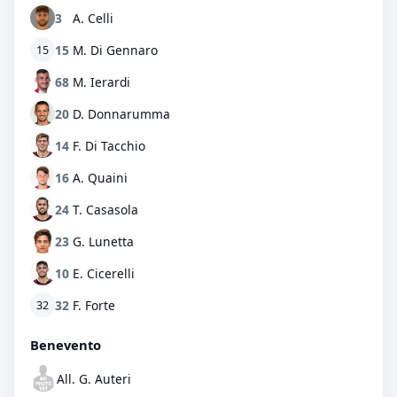
3
A. Celli
15
M. Di Gennaro
15
68
M. Ierardi
20
D. Donnarumma
14
F. Di Tacchio
16
A. Quaini
24
T. Casasola
23
G. Lunetta
10
E. Cicerelli
32
F. Forte
32
Benevento
All. G. Auteri