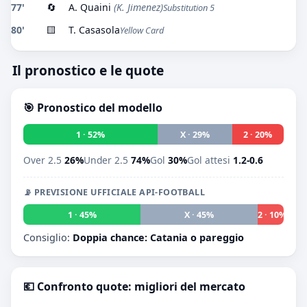
77'
🔄
A. Quaini
(K. Jimenez)
Substitution 5
80'
🟨
T. Casasola
Yellow Card
Il pronostico e le quote
🎯 Pronostico del modello
1 · 52%
X · 29%
2 · 20%
Over 2.5
26%
Under 2.5
74%
Gol
30%
Gol attesi
1.2-0.6
📡 PREVISIONE UFFICIALE API-FOOTBALL
1 · 45%
X · 45%
2 · 10%
Consiglio:
Doppia chance: Catania o pareggio
💶 Confronto quote: migliori del mercato