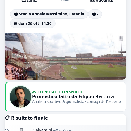
Catania
Benevento
🏟️ Stadio Angelo Massimino, Catania
🏟️ -
📅 dom 26 ott, 14:30
✍️ I CONSIGLI DELL'ESPERTO
Pronostico fatto da Filippo Bertuzzi
Analista sportivo & giornalista · consigli dell'esperto
📋 Risultato finale
15'
🟨
F. Salvemini
Yellow Card