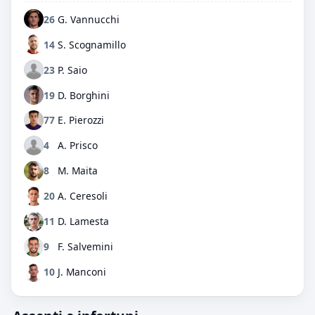
26
G. Vannucchi
14
S. Scognamillo
23
P. Saio
19
D. Borghini
77
E. Pierozzi
4
A. Prisco
8
M. Maita
20
A. Ceresoli
11
D. Lamesta
9
F. Salvemini
10
J. Manconi