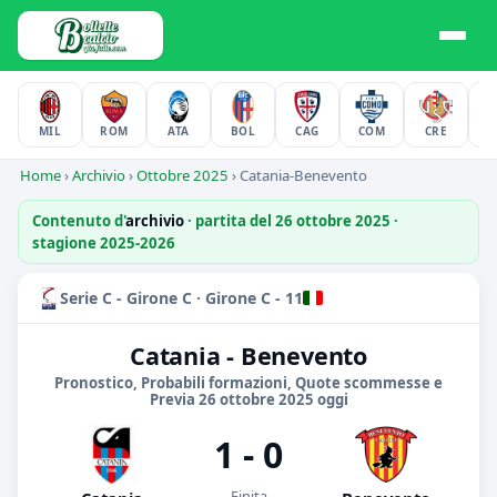
MIL
ROM
ATA
BOL
CAG
COM
CRE
F
Home
›
Archivio
›
Ottobre 2025
›
Catania-Benevento
Contenuto d'
archivio
· partita del 26 ottobre 2025 ·
stagione 2025-2026
Serie C - Girone C · Girone C - 11
Catania - Benevento
Pronostico, Probabili formazioni, Quote scommesse e
Previa 26 ottobre 2025 oggi
1 - 0
Finita