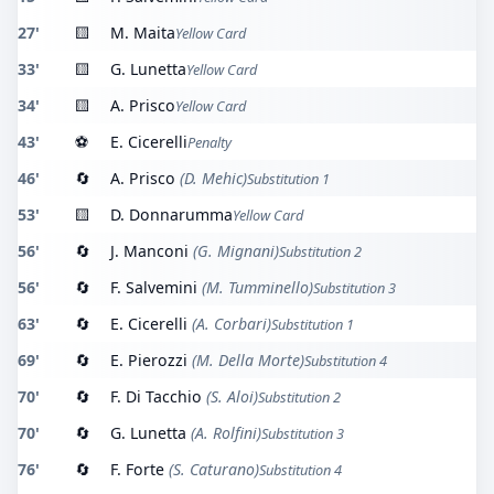
27'
🟨
M. Maita
Yellow Card
33'
🟨
G. Lunetta
Yellow Card
34'
🟨
A. Prisco
Yellow Card
43'
⚽
E. Cicerelli
Penalty
46'
🔄
A. Prisco
(D. Mehic)
Substitution 1
53'
🟨
D. Donnarumma
Yellow Card
56'
🔄
J. Manconi
(G. Mignani)
Substitution 2
56'
🔄
F. Salvemini
(M. Tumminello)
Substitution 3
63'
🔄
E. Cicerelli
(A. Corbari)
Substitution 1
69'
🔄
E. Pierozzi
(M. Della Morte)
Substitution 4
70'
🔄
F. Di Tacchio
(S. Aloi)
Substitution 2
70'
🔄
G. Lunetta
(A. Rolfini)
Substitution 3
76'
🔄
F. Forte
(S. Caturano)
Substitution 4